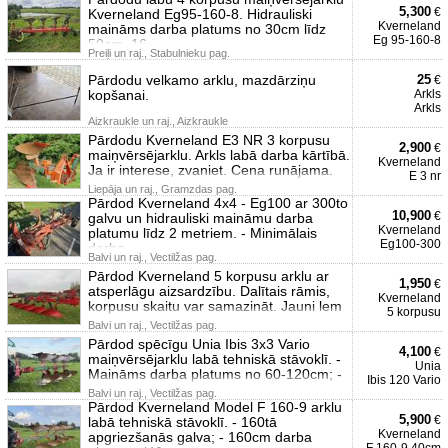
5,300
€
Kverneland Eg95-160-8. Hidrauliski
Kverneland
maināms darba platums no 30cm līdz
Eg 95-160-8
50cm. 16
Preiļi un raj., Stabulnieku pag.
Pārdodu velkamo arklu, mazdārziņu
25
€
kopšanai.
Arkls
Arkls
Aizkraukle un raj., Aizkraukle
Pārdodu Kverneland E3 NR 3 korpusu
2,900
€
maiņvērsējarklu. Arkls labā darba kārtībā.
Kverneland
Ja ir interese, zvaniet. Cena runājama.
E 3 nr
Liepāja un raj., Gramzdas pag.
Pārdod Kverneland 4x4 - Eg100 ar 300to
10,900
€
galvu un hidrauliski maināmu darba
Kverneland
platumu līdz 2 metriem. - Minimālais
Eg100-300
darba
Balvi un raj., Vectilžas pag.
Pārdod Kverneland 5 korpusu arklu ar
1,950
€
atsperlāgu aizsardzību. Dalītais rāmis,
Kverneland
korpusu skaitu var samazināt. Jauni lem
5 korpusu
Balvi un raj., Vectilžas pag.
Pārdod spēcīgu Unia Ibis 3x3 Vario
4,100
€
maiņvērsējarklu labā tehniskā stāvoklī. -
Unia
Maināms darba platums no 60-120cm; -
Ibis 120 Vario
Balvi un raj., Vectilžas pag.
Pārdod Kverneland Model F 160-9 arklu
5,900
€
labā tehniskā stāvoklī. - 160tā
Kverneland
apgriezšanās galva; - 160cm darba