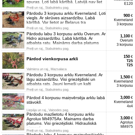
spuras. Ļoti labā kārtībā. Latvijā nav liet
E120
Preiļi un raj., Stabulnieku pag.
Pārdodu 3 korpusu arklu Kverneland. Ļoti
900
€
viegls. Ar skrūves aizsardzību. Labā
Kverneland
kārtībā. Var lietot ar Belarus tra
3 korpusu
Preiļi un raj., Stabulnieku pag.
Pārdodu labu 3 korpusu arklu Overum. Ar
1,100
€
Hidro aizsardzību. Labā kārtībā. Ar
Overum
atbalsta ratu. Maināms darba platums
3 korpusu
Preiļi un raj., Stabulnieku pag.
150
€
Pārdod vienkorpusa arkli
T25
T25
Valmiera un raj., Mazsalaca
Pārdodu 3 korpusu arklu Kverneland. Ar
1,500
€
lāgu aizsardzību. Visi griezējdiski un
Kverneland
atbalsta rats. Jauni lemeši un kalti
3 korpusu
Preiļi un raj., Stabulnieku pag.
Pārdod 4 korpusu maiņvērsēja arklu labā
3,000
€
stāvoklī.
Kverneland
4x4
Liepāja un raj., Vaiņodes pag.
Pārdodu mazlietotu 4 korpusu arklu
3,000
€
Agrolux Mt4975Ax. Mainams darba
Agrolux
platums. Visi griezējdiski. Hidrauliskā
Mt4975
aizsard
Preiļi un raj., Stabulnieku pag.
Pārdodu labu 4 korpusu maiņvērsējarklu