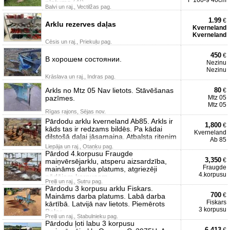
F 160-9 40cm
platums (40
Balvi un raj., Vectilžas pag.
1.99
€
Arklu rezerves daļas
Kverneland
Kverneland
Cēsis un raj., Priekuļu pag.
450
€
В хорошем состоянии.
Nezinu
Nezinu
Krāslava un raj., Indras pag.
Arkls no Mtz 05 Nav lietots. Stāvēšanas
80
€
pazīmes.
Mtz 05
Mtz 05
Rīgas rajons, Sējas nov.
Pārdodu arklu kverneland Ab85. Arkls ir
1,800
€
kāds tas ir redzams bildēs. Pa kādai
Kverneland
dilstošā daļai jāsamaina. Atbalsta ritenim
Ab 85
Liepāja un raj., Otaņķu pag.
Pārdod 4.korpusu Fraugde
3,350
€
maiņvērsējarklu, atsperu aizsardzība,
Fraugde
maināms darba platums, atgriezēji
4.korpusu
pēdējam korpusam,
Preiļi un raj., Sutru pag.
Pārdodu 3 korpusu arklu Fiskars.
700
€
Maināms darba platums. Labā darba
Fiskars
kārtībā. Latvijā nav lietots. Piemērots
3 korpusu
Belar
Preiļi un raj., Stabulnieku pag.
Pārdodu ļoti labu 3 korpusu
6,413