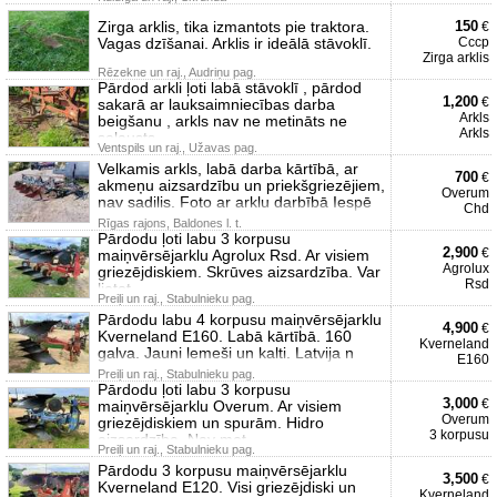
Zirga arklis, tika izmantots pie traktora.
150
€
Vagas dzīšanai. Arklis ir ideālā stāvoklī.
Ссср
Zirga arklis
Rēzekne un raj., Audriņu pag.
Pārdod arkli ļoti labā stāvoklī , pārdod
1,200
€
sakarā ar lauksaimniecības darba
Arkls
beigšanu , arkls nav ne metināts ne
Arkls
salausts ,
Ventspils un raj., Užavas pag.
Velkamis arkls, labā darba kārtībā, ar
700
€
akmeņu aizsardzību un priekšgriezējiem,
Overum
nav sadilis. Foto ar arklu darbībā Iespē
Chd
Rīgas rajons, Baldones l. t.
Pārdodu ļoti labu 3 korpusu
2,900
€
maiņvērsējarklu Agrolux Rsd. Ar visiem
Agrolux
griezējdiskiem. Skrūves aizsardzība. Var
Rsd
lietot
Preiļi un raj., Stabulnieku pag.
Pārdodu labu 4 korpusu maiņvērsējarklu
4,900
€
Kverneland E160. Labā kārtībā. 160
Kverneland
galva. Jauni lemeši un kalti. Latvija n
E160
Preiļi un raj., Stabulnieku pag.
Pārdodu ļoti labu 3 korpusu
3,000
€
maiņvērsējarklu Overum. Ar visiem
Overum
griezējdiskiem un spurām. Hidro
3 korpusu
aizsardzība. Nav met
Preiļi un raj., Stabulnieku pag.
Pārdodu 3 korpusu maiņvērsējarklu
3,500
€
Kverneland E120. Visi griezējdiski un
Kverneland