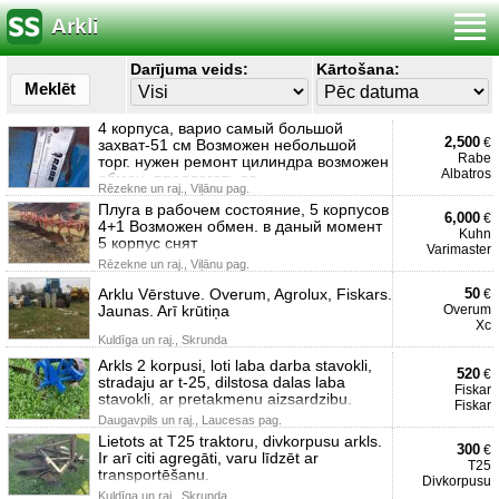
Arkli
Darījuma veids:
Kārtošana:
Meklēt
4 корпуса, варио самый большой
2,500
€
захват-51 см Возможен небольшой
Rabe
торг. нужен ремонт цилиндра возможен
Albatros
обмен. предлагать ва
Rēzekne un raj., Viļānu pag.
Плуга в рабочем состояние, 5 корпусов
6,000
€
4+1 Возможен обмен. в даный момент
Kuhn
5 корпус снят
Varimaster
Rēzekne un raj., Viļānu pag.
Arklu Vērstuve. Overum, Agrolux, Fiskars.
50
€
Jaunas. Arī krūtiņa
Overum
Xc
Kuldīga un raj., Skrunda
Arkls 2 korpusi, loti laba darba stavokli,
520
€
stradaju ar t-25, dilstosa dalas laba
Fiskar
stavokli, ar pretakmenu aizsardzibu.
Fiskar
Daugavpils un raj., Laucesas pag.
Lietots at T25 traktoru, divkorpusu arkls.
300
€
Ir arī citi agregāti, varu līdzēt ar
T25
transportēšanu.
Divkorpusu
Kuldīga un raj., Skrunda