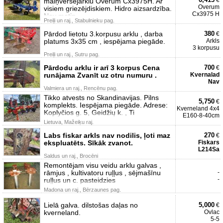
€
maiņvērsējarklu Overum Cx3975H. Ar
Overum
visiem griezējdiskiem. Hidro aizsardzība.
Cx3975 H
Nav metin
Preiļi un raj., Stabulnieku pag.
Pārdod lietotu 3.korpusu arklu , darba
380
€
platums 3x35 cm , iespējama piegāde.
Arkls
3 korpusu
Preiļi un raj., Sutru pag.
Pārdodu arklu ir arī 3 korpus Cena
700
€
runājama Zvanīt uz otru numuru .
Kvernalad
Nav
Valmiera un raj., Rencēnu pag.
Tikko atvests no Skandinavijas. Pilns
5,750
€
komplekts. Iespējama piegāde. Adrese:
Kverneland 4x4
Koplyčios g. 5, Geidžių k. , Ti
E160-8-40cm
Lietuva, Mažeiķu raj.
Labs fiskar arkls nav nodilis, ļoti maz
270
€
ekspluatēts. Sīkāk zvanot.
Fiskars
L214Sa
Saldus un raj., Brocēni
Remontējam visu veidu arklu galvas ,
rāmjus , kultivatoru ruļļus , sējmašīnu
-
-
ruļļus un c. pasteidzies
Madona un raj., Bērzaunes pag.
Lielā galva. dilstošas daļas no
5,000
€
kverneland.
Ovlac
5-5