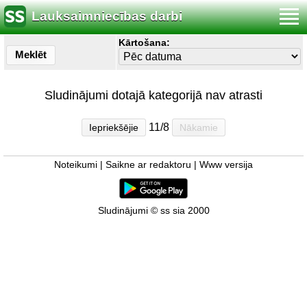
Lauksaimniecības darbi
Kārtošana:
Meklēt
Sludinājumi dotajā kategorijā nav atrasti
11/8
Iepriekšējie
Nākamie
Noteikumi
|
Saikne ar redaktoru
|
Www versija
Sludinājumi © ss sia 2000