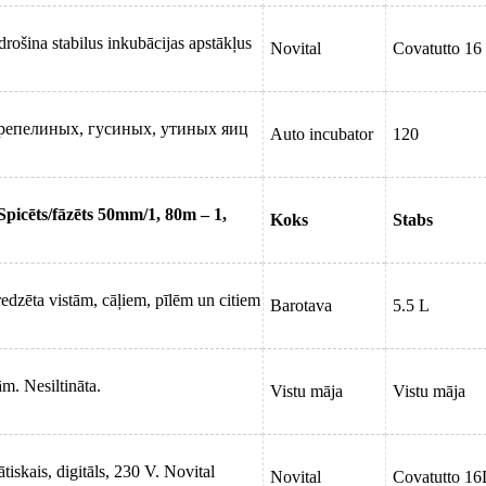
rošina stabilus inkubācijas apstākļus
Novital
Covatutto 16
ерепелиных, гусиных, утиных яиц
Auto incubator
120
Spicēts/fāzēts 50mm/1, 80m – 1,
Koks
Stabs
edzēta vistām, cāļiem, pīlēm un citiem
Barotava
5.5 L
ām. Nesiltināta.
Vistu māja
Vistu māja
iskais, digitāls, 230 V. Novital
Novital
Covatutto 16