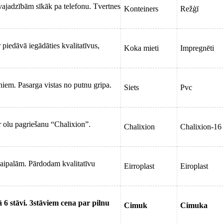
vajadzībām sīkāk pa telefonu. Tvertnes
Konteiners
Režģī
iedāvā iegādāties kvalitatīvus,
Koka mieti
Impregnēti
niem. Pasarga vistas no putnu gripa.
Siets
Pvc
r olu pagriešanu “Chalixion”.
Chalixion
Chalixion-16
paipalām. Pārdodam kvalitatīvu
Eirroplast
Eiroplast
 stāvi. 3stāviem cena par pilnu
Cimuk
Cimuka