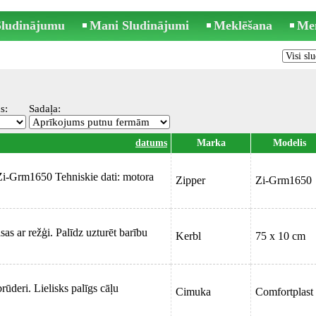
 Sludinājumu
Mani Sludinājumi
Meklēšana
Me
s:
Sadaļa:
datums
Marka
Modelis
Zi-Grm1650 Tehniskie dati: motora
Zipper
Zi-Grm1650
s ar režģi. Palīdz uzturēt barību
Kerbl
75 x 10 cm
ūderi. Lielisks palīgs cāļu
Cimuka
Comfortplast