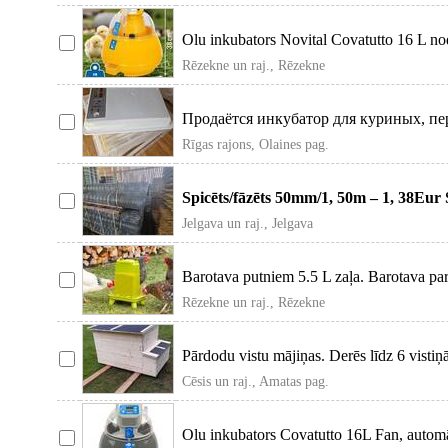
Olu inkubators Novital Covatutto 16 L nod
vistu, pī
Rēzekne un raj., Rēzekne
Продаётся инкубатор для куриных, п
на 120 штук, имеет два
Rīgas rajons, Olaines pag.
Spicēts/fāzēts 50mm/1, 50m – 1, 38Eur 
65Eur Spicēts/fā
Jelgava un raj., Jelgava
Barotava putniem 5.5 L zaļa. Barotava par
mājputni
Rēzekne un raj., Rēzekne
Pārdodu vistu mājiņas. Derēs līdz 6 vistiņ
Cēsis un raj., Amatas pag.
Olu inkubators Covatutto 16L Fan, automāt