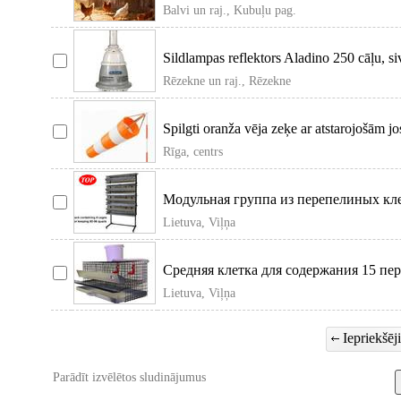
paņemšan
Balvi un raj., Kubuļu pag.
Sildlampas reflektors Aladino 250 cāļu, s
sildīšanai.
Rēzekne un raj., Rēzekne
Spilgti oranža vēja zeķe ar atstarojošām j
aptuvenā
Rīga, centrs
Модульная группа из перепелиных кле
Изготовляется 2 типов: на 4
Lietuva, Viļņa
Средняя клетка для содержания 15 пе
ниппельными поилками, удо
Lietuva, Viļņa
Iepriekšēj
Parādīt izvēlētos sludinājumus