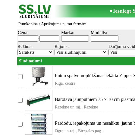
Iesniegt
SLUDINĀJUMI
Putnkopība
/ Aprīkojums putnu fermām
Cena:
Marka:
Modelis:
-
Režīms:
Rajons:
Darījuma veid
Sludinājumi
Putnu spalvu noplūkšanas iekārta Zipper 
dati m
Rīga, centrs
Barotava jaunputniem 75 × 10 cm plastmasa
kārtībā un ļa
Rēzekne un raj., Rēzekne
Pārdodu, iepakojumā un nesaliktu, jaunu br
audzēšanai. B
Ogre un raj., Birzgales pag.