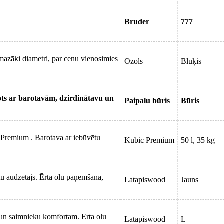
Bruder
777
mazāki diametri, par cenu vienosimies
Ozols
Bluķis
kots ar barotavām, dzirdinātavu un
Paipalu būris
Būris
c Premium . Barotava ar iebūvētu
Kubic Premium
50 l, 35 kg
stu audzētājs. Ērta olu paņemšana,
Latapiswood
Jauns
ai un saimnieku komfortam. Ērta olu
Latapiswood
L