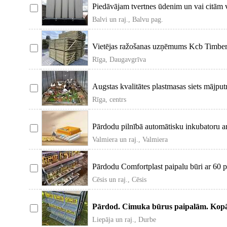
Piedāvājam tvertnes ūdenim un vai citām 
pieejamas
Balvi un raj., Balvu pag.
Vietējas ražošanas uzņēmums Kcb Timber p
impregnētus koka
Rīga, Daugavgrīva
Augstas kvalitātes plastmasas siets mājput
Siets sar
Rīga, centrs
Pārdodu pilnībā automātisku inkubatoru a
Apraksts: Pilnī
Valmiera un raj., Valmiera
Pārdodu Comfortplast paipalu būri ar 60 
Comfortplast
Cēsis un raj., Cēsis
Pārdod. Cimuka būrus paipalām. Kopā 6
komplektu 240ei
Liepāja un raj., Durbe