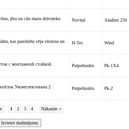
ivēnu, jēru un citu mazu dzīvnieku
Novital
Aladino 250
oslām, kas paredzēta vēja virziena un
H-Tec
Wind
ток с монтажной стойкой.
Putpeliuukis
Pk-1X4
репёлок Укомплектована 2
Putpeliuukis
Pk-2
ie
1
2
3
4
Nākamie