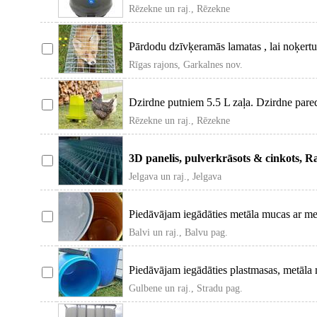
Covatutto 16L
Rēzekne un raj., Rēzekne
Pārdodu dzīvķeramās lamatas , lai noķertu 
āpšus,
Rīgas rajons, Garkalnes nov.
Dzirdne putniem 5.5 L zaļa. Dzirdne pared
mājputniem
Rēzekne un raj., Rēzekne
3D panelis, pulverkrāsots & cinkots, R
Ral 6005 (zaļš)
Jelgava un raj., Jelgava
Piedāvājam iegādāties metāla mucas ar me
citu barību
Balvi un raj., Balvu pag.
Piedāvājam iegādāties plastmasas, metāla
graudu glab
Gulbene un raj., Stradu pag.