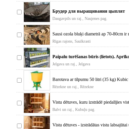
Брудер для выращивания цыплят
Daugavpils un raj., Naujenes pag.
Sausi ozola bluķi diametrā ap 70-80cm ir 
Rīgas rajons, Saulkrasti
Paipalu turēšanas būris (lietots). Aprī
paplāti Je
Jelgava un raj., Jelgava
Barotava ar tilpumu 50 litri (35 kg) Kubi
sadalošo režģi
Rēzekne un raj., Rēzekne
Vistu dētuves, kuru izstrādē piedalījies vi
pateico
Balvi un raj., Kubuļu pag.
Vistu dētuves - izstrādātas vistu labsajūt