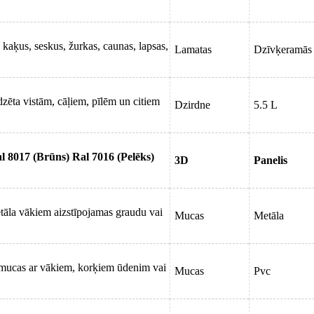
kaķus, seskus, žurkas, caunas, lapsas,
Lamatas
Dzīvķeramās
zēta vistām, cāļiem, pīlēm un citiem
Dzirdne
5.5 L
al 8017 (Brūns) Ral 7016 (Pelēks)
3D
Panelis
tāla vākiem aizstīpojamas graudu vai
Mucas
Metāla
 mucas ar vākiem, korķiem ūdenim vai
Mucas
Pvc