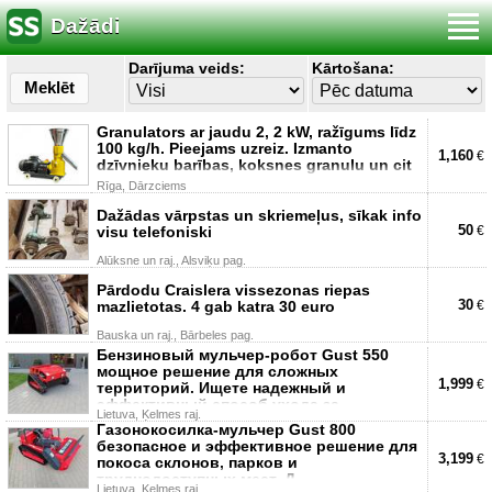
Dažādi
Darījuma veids:
Kārtošana:
Meklēt
Granulators ar jaudu 2, 2 kW, ražīgums līdz
100 kg/h. Pieejams uzreiz. Izmanto
1,160
€
dzīvnieku barības, koksnes granulu un cit
Rīga, Dārzciems
Dažādas vārpstas un skriemeļus, sīkak info
50
visu telefoniski
€
Alūksne un raj., Alsviķu pag.
Pārdodu Craislera vissezonas riepas
30
mazlietotas. 4 gab katra 30 euro
€
Bauska un raj., Bārbeles pag.
Бензиновый мульчер-робот Gust 550
мощное решение для сложных
1,999
€
территорий. Ищете надежный и
эффективный способ ухода за
Lietuva, Ķelmes raj.
Газонокосилка-мульчер Gust 800
безопасное и эффективное решение для
3,199
€
покоса склонов, парков и
труднодоступных мест. Д
Lietuva, Ķelmes raj.