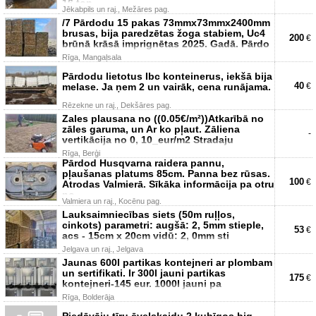
16 ton
Jēkabpils un raj., Mežāres pag.
/7 Pārdodu 15 pakas 73mmx73mmx2400mm
brusas, bija paredzētas žoga stabiem, Uc4
200
€
brūnā krāsā imprignētas 2025. Gadā. Pārdo
Rīga, Mangaļsala
Pārdodu lietotus Ibc konteinerus, iekšā bija
40
melase. Ja ņem 2 un vairāk, cena runājama.
€
Rēzekne un raj., Dekšāres pag.
Zales plausana no ((0.05€/m²))Atkarībā no
zāles garuma, un Ar ko pļaut. Zāliena
-
vertikācija no 0, 10_eur/m2 Stradaju
Rīga, Berģi
Pārdod Husqvarna raidera pannu,
pļaušanas platums 85cm. Panna bez rūsas.
100
€
Atrodas Valmierā. Sīkāka informācija pa otru
no
Valmiera un raj., Kocēnu pag.
Lauksaimniecības siets (50m ruļļos,
cinkots) parametri: augšā: 2, 5mm stieple,
53
€
acs - 15cm x 20cm vidū: 2, 0mm sti
Jelgava un raj., Jelgava
Jaunas 600l partikas kontejneri ar plombam
un sertifikati. Ir 300l jauni partikas
175
€
kontejneri-145 eur. 1000l jauni pa
Rīga, Bolderāja
Piedāvāju tīru ēveļskaidu 2 kubīgos big