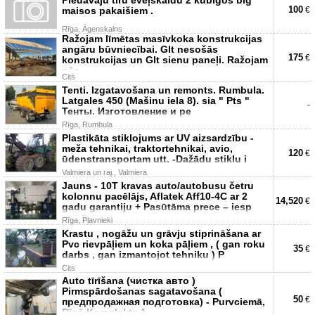
100
maisos pakaišiem .
€
Rīga, Āgenskalns
Ražojam līmētas masīvkoka konstrukcijas
angāru būvniecībai. Glt nesošās
175
€
konstrukcijas un Glt sienu paneļi. Ražojam
pēc
Cits
Tenti. Izgatavošana un remonts. Rumbula.
Latgales 450 (Mašinu iela 8). sia " Pts "
-
Тенты. Изготовление и ре
Rīga, Rumbula
Plastikāta stiklojums ar UV aizsardzību -
meža tehnikai, traktortehnikai, avio,
120
€
ūdenstransportam utt. -Dažādu stiklu i
Valmiera un raj., Valmiera
Jauns - 10T kravas auto/autobusu četru
kolonnu pacēlājs, Aflatek Aff10-4C ar 2
14,520
€
gadu garantiju + Pasūtāma prece – iesp
Rīga, Pļavnieki
Krastu , nogāžu un grāvju stiprināšana ar
Pvc rievpāļiem un koka pāļiem , ( gan roku
35
€
darbs , gan izmantojot tehniku ) P
Cits
Auto tīrīšana (чистка авто )
Pirmspārdošanas sagatavošana (
50
€
предпродажная подготовка) - Purvciemā,
Rīgā Komplekts 1