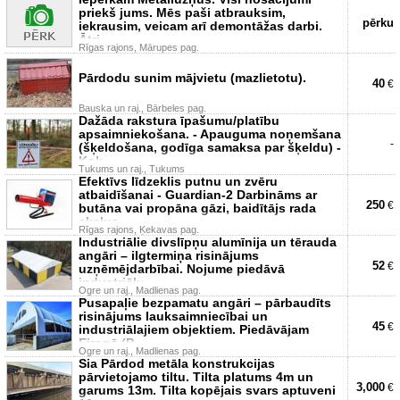
priekš jums. Mēs paši atbrauksim,
pērku
iekrausim, veicam arī demontāžas darbi.
Ātri,
Rīgas rajons, Mārupes pag.
Pārdodu sunim mājvietu (mazlietotu).
40
€
Bauska un raj., Bārbeles pag.
Dažāda rakstura īpašumu/platību
apsaimniekošana. - Apauguma noņemšana
-
(šķeldošana, godīga samaksa par šķeldu) -
Kok
Tukums un raj., Tukums
Efektīvs līdzeklis putnu un zvēru
atbaidīšanai - Guardian-2 Darbināms ar
250
€
butāna vai propāna gāzi, baidītājs rada
skaļus
Rīgas rajons, Ķekavas pag.
Industriālie divslīpņu alumīnija un tērauda
angāri – ilgtermiņa risinājums
52
€
uzņēmējdarbībai. Nojume piedāvā
industriālu
Ogre un raj., Madlienas pag.
Pusapaļie bezpamatu angāri – pārbaudīts
risinājums lauksaimniecībai un
45
€
industriālajiem objektiem. Piedāvājam
Eiropā (P
Ogre un raj., Madlienas pag.
Sia Pārdod metāla konstrukcijas
pārvietojamo tiltu. Tilta platums 4m un
3,000
€
garums 13m. Tilta kopējais svars aptuveni