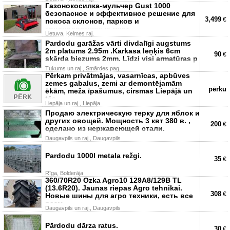
Газонокосилка-мульчер Gust 1000
безопасное и эффективное решение для
3,499
€
покоса склонов, парков и
труднодоступных мест.
Lietuva, Ķelmes raj.
Pardodu garāžas vārti divdalīgi augstums
2m platums 2.95m .Karkasa leņķis 6cm
90
€
skārda biezums 2mm. Līdzi visi armatūras p
Tukums un raj., Smārdes pag.
Pērkam privātmājas, vasarnīcas, apbūves
zemes gabalus, zemi ar demontējamām
pērku
ēkām, meža īpašumus, cirsmas Liepājā un
tās
Liepāja un raj., Liepāja
Продаю электрическую терку для яблок и
других овощей. Мощность 3 квт 380 в. ,
200
€
сделано из нержавеющей стали.
Daugavpils un raj., Daugavpils
Pardodu 1000l metala režgi.
35
€
Rīga, Bolderāja
360/70R20 Ozka Agro10 129A8/129B TL
(13.6R20). Jaunas riepas Agro tehnikai.
308
€
Новые шины для агро техники, есть все
разм
Daugavpils un raj., Daugavpils
Pārdodu dārza ratus.
30
€