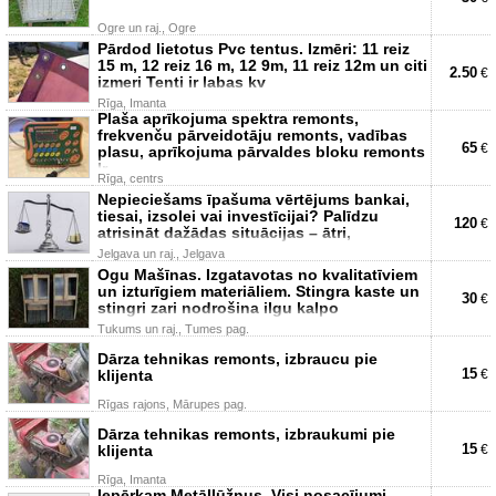
Ogre un raj., Ogre
Pārdod lietotus Pvc tentus. Izmēri: 11 reiz
15 m, 12 reiz 16 m, 12 9m, 11 reiz 12m un citi
2.50
€
izmeri Tenti ir labas kv
Rīga, Imanta
Plaša aprīkojuma spektra remonts,
frekvenču pārveidotāju remonts, vadības
65
€
plasu, aprīkojuma pārvaldes bloku remonts
Ir
Rīga, centrs
Nepieciešams īpašuma vērtējums bankai,
tiesai, izsolei vai investīcijai? Palīdzu
120
€
atrisināt dažādas situācijas – ātri,
Jelgava un raj., Jelgava
Ogu Mašīnas. Izgatavotas no kvalitatīviem
un izturīgiem materiāliem. Stingra kaste un
30
€
stingri zari nodrošina ilgu kalpo
Tukums un raj., Tumes pag.
Dārza tehnikas remonts, izbraucu pie
15
klijenta
€
Rīgas rajons, Mārupes pag.
Dārza tehnikas remonts, izbraukumi pie
15
klijenta
€
Rīga, Imanta
Iepērkam Metāllūžņus. Visi nosacījumi