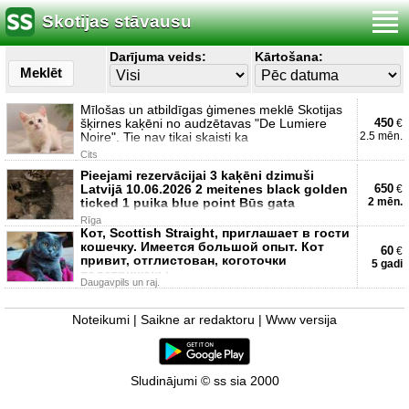
Skotijas stāvausu
Darījuma veids:
Kārtošana:
Meklēt
Mīlošas un atbildīgas ģimenes meklē Skotijas
šķirnes kaķēni no audzētavas "De Lumiere
450
€
Noire". Tie nav tikai skaisti ka
2.5 mēn.
Cits
Pieejami rezervācijai 3 kaķēni dzimuši
Latvijā 10.06.2026 2 meitenes black golden
650
€
ticked 1 puika blue point Būs gata
2 mēn.
Rīga
Кот, Scottish Straight, приглашает в гости
кошечку. Имеется большой опыт. Кот
60
€
привит, отглистован, коготочки
5 gadi
подстрижены
Daugavpils un raj.
Noteikumi
|
Saikne ar redaktoru
|
Www versija
Sludinājumi © ss sia 2000