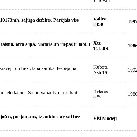
T-40Am
Valtra
10173mh, sajūga defekts. Pārējais viss
199
8450
Xtz
isnā, otra slīpā. Motors un riepas ir labi. I
198
T-150K
Kubota
krāvēju un frēzi, labā kārtībā. Iespējama
199
Aste19
Belarus
n lielo kabīni, Somu variants, darba kārtī
198
825
ošus, pusjauktus, izjauktus, ar vai bez
Visi Modeļi
-