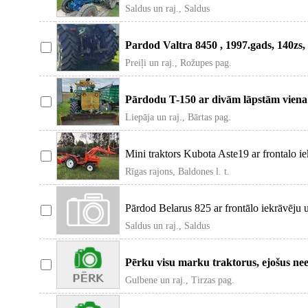
Saldus un raj., Saldus
Pardod Valtra 8450 , 1997.gads, 140zs, 
darba
Preiļi un raj., Rožupes pag.
Pārdodu T-150 ar divām lāpstām viena ta
Liepāja un raj., Bārtas pag.
Mini traktors Kubota Aste19 ar frontalo ie
Rīgas rajons, Baldones l. t.
Pārdod Belarus 825 ar frontālo iekrāvēju u
Saldus un raj., Saldus
Pērku visu marku traktorus, ejošus neej
dokum
Gulbene un raj., Tirzas pag.