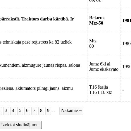
Belarus
rrakstīt. Traktors darba kārtībā. Ir
198
Mtz-50
Mtz
 tehniskajā pasē reģistrēts kā 82 uzliek
198
80
Jumz 6kl al
okumentiem, aizmugurē jaunas riepas, salonā
199
Jumz ekskavato
T16 šasija
rieziena, aklumators pilnīgi jauns, aizmu
-
T16 t-16 xtz
2
3
4
5
6
7
8
9
..
Nākamie