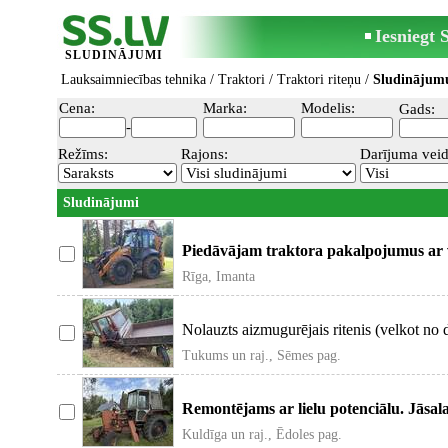
Iesniegt
SLUDINĀJUMI
Lauksaimniecības tehnika
/
Traktori
/
Traktori riteņu
/
Sludinājumu
Cena:
Marka:
Modelis:
Gads:
-
Režīms:
Rajons:
Darījuma veid
Sludinājumi
Piedāvājam traktora pakalpojumus ar 
zem
Rīga, Imanta
Nolauzts aizmugurējais ritenis (velkot no 
Tukums un raj., Sēmes pag.
Remontējams ar lielu potenciālu. Jāsalab
Kuldīga un raj., Ēdoles pag.