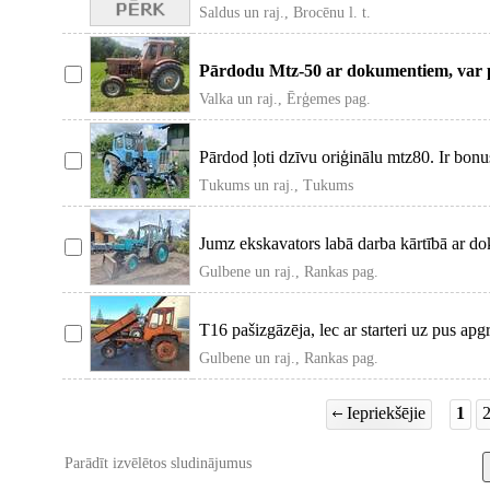
Saldus un raj., Brocēnu l. t.
Pārdodu Mtz-50 ar dokumentiem, var pā
papildus l
Valka un raj., Ērģemes pag.
Pārdod ļoti dzīvu oriģinālu mtz80. Ir bonus
Tukums un raj., Tukums
Jumz ekskavators labā darba kārtībā ar d
Gulbene un raj., Rankas pag.
T16 pašizgāzēja, lec ar starteri uz pus apg
Gulbene un raj., Rankas pag.
Iepriekšējie
1
Parādīt izvēlētos sludinājumus