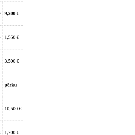
9
9,200
€
5
1,550 €
1
3,500 €
pērku
1
10,500 €
8
1,700 €