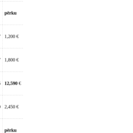
pērku
7
1,200 €
7
1,800 €
5
12,590
€
0
2,450 €
pērku