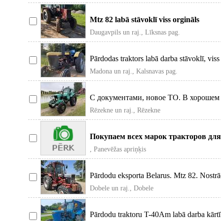
Mtz 82 labā stāvoklī viss orgināls
Daugavpils un raj., Līksnas pag.
Pārdodas traktors labā darba stāvoklī, vis
Madona un raj., Kalsnavas pag.
С документами, новое ТО. В хорошем 
С передн
Rēzekne un raj., Rēzekne
Покупаем всех марок тракторов для
другому сил
, Panevēžas apriņķis
Pārdodu eksporta Belarus. Mtz 82. Nostrādā
Dobele un raj., Dobele
Pārdodu traktoru T-40Am labā darba kārtī