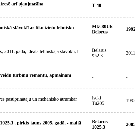
tresē arī pļaujmašīna.
T-40
-
Mtz-80Uk
skā stāvoklī ar tiko izietu tehnisko
199
Belorus
Belarus
2011. gada, ideālā tehniskajā stāvoklī, li
201
952.3
 veidu turbīnu remontu, apmainam
-
-
Iseki
tūres pastiprinātāju un mehānisko ātrumkār
199
Tu205
Belarus
25.3 , pirkts jauns 2005. gadā, - maijā
200
1025.3