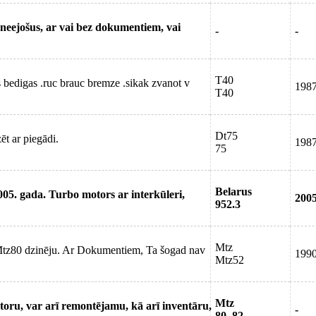
neejošus, ar vai bez dokumentiem, vai
-
-
T40
s bedigas .ruc brauc bremze .sikak zvanot v
198
T40
Dt75
ēt ar piegādi.
198
75
Belarus
05. gada. Turbo motors ar interkūleri,
200
952.3
Mtz
Mtz80 dzinēju. Ar Dokumentiem, Ta šogad nav
199
Mtz52
Mtz
ktoru, var arī remontējamu, kā arī inventāru,
-
80, 82