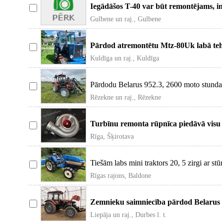
Iegādāšos T-40 var būt remontējams, in
Gulbene un raj., Gulbene
Pārdod atremontētu Mtz-80Uk labā tehni
apskati.
Kuldīga un raj., Kuldīga
Pārdodu Belarus 952.3, 2600 moto stundas, 
Rēzekne un raj., Rēzekne
Turbīnu remonta rūpnīca piedāvā visu
atjaunotas turb
Rīga, Šķirotava
Tiešām labs mini traktors 20, 5 zirgi ar s
Rīgas rajons, Baldone
Zemnieku saimniecība pārdod Belarus 10
pārv
Liepāja un raj., Durbes l. t.