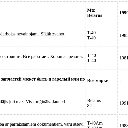
Mtz
199
Belarus
T-40
s darbojas nevainojami. Sīkāk zvanot.
198
T-40
Т-40
состоянии. Все работает. Хорошая резина.
198
Т-40
 запчастей может быть и гарелый или по
Все марки
-
Belarus
jis ļoti maz. Viss oriģināls. Jauned
199
82
T-40Am
bā ar pārrakstāmiem dokumentiem, varu atsevi
198