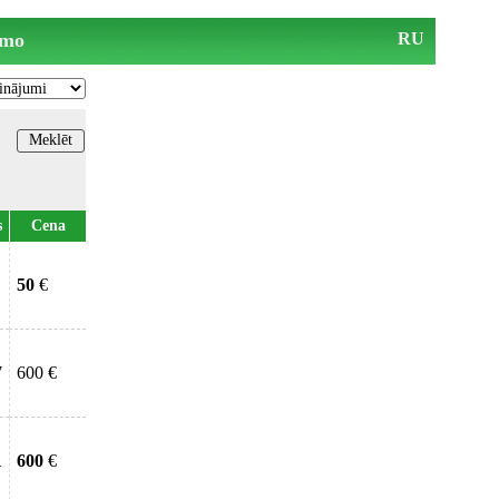
mo
RU
s
Cena
50
€
7
600 €
1
600
€