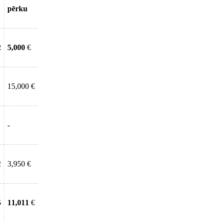
pērku
2
5,000
€
1
15,000 €
-
2
3,950 €
5
11,011
€