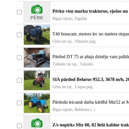
Pērku visu marku traktorus, ejošus un 
rezerves
Rīgas rajons, Sigulda
T40 braucam .motors lec no startera riepa
Cēsis un raj., Nītaures pag.
Pārdod DT 75 ar altaja dzinēju varu palīdz
Tukums un raj., Tukums
SIA pārdod Belarus 952.3, 3678 m/h, 20
kārba a
Cēsis un raj., Liepas pag.
Pārdodu teicamā darba kārtībā Mtz52 ar 
Rīgas rajons, Baldones l. t.
Z/s nopirks Mtz 80, 82 lielā kabīne tra