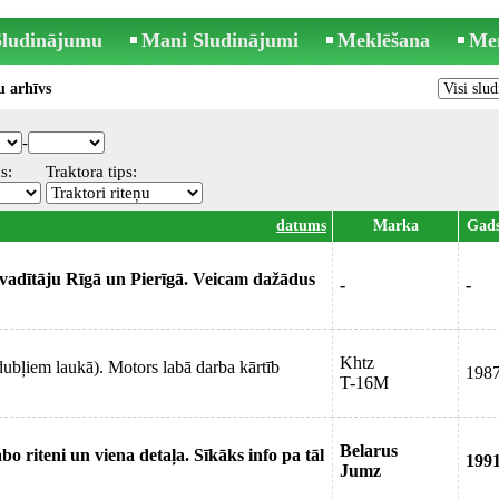
 Sludinājumu
Mani Sludinājumi
Meklēšana
Me
 arhīvs
-
s:
Traktora tips:
datums
Marka
Gad
vadītāju Rīgā un Pierīgā. Veicam dažādus
-
-
Khtz
dubļiem laukā). Motors labā darba kārtīb
198
T-16M
Belarus
o riteni un viena detaļa. Sīkāks info pa tāl
199
Jumz