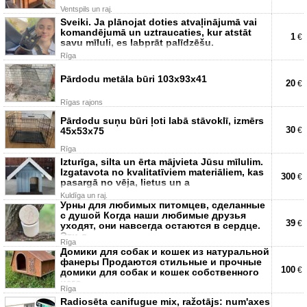
Ventspils un raj.
Sveiki. Ja plānojat doties atvaļinājumā vai
komandējumā un uztraucaties, kur atstāt
1
€
savu mīluli, es labprāt palīdzēšu.
Rīga
Pārdodu metāla būri 103x93x41
20
€
Rīgas rajons
Pārdodu suņu būri ļoti labā stāvoklī, izmērs
30
45x53x75
€
Rīga
Izturīga, silta un ērta mājvieta Jūsu mīlulim.
Izgatavota no kvalitatīviem materiāliem, kas
300
€
pasargā no vēja, lietus un a
Kuldīga un raj.
Урны для любимых питомцев, сделанные
с душой Когда наши любимые друзья
39
€
уходят, они навсегда остаются в сердце.
Эти д
Rīga
Домики для собак и кошек из натуральной
фанеры Продаются стильные и прочные
100
€
домики для собак и кошек собственного
изго
Rīga
Radiosēta canifugue mix, ražotājs: num'axes