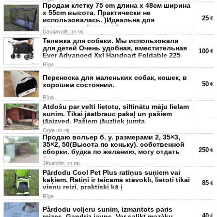
Продам клетку 75 cm длина x 48см ширина
x 55cm высота. Практически не
25
€
использовалась. )Идеальна для
перевозки и "домика"
Daugavpils un raj.
Тележка для собаки. Мы использовали
для детей Очень удобная, вместительная
100
€
Ever Advanced Xxl Handcart Foldable 225
Rīga
Переноска для маленьких собак, кошек, в
50
хорошем состоянии.
€
Rīga
Atdošu par velti lietotu, siltinātu māju lielam
sunim. Tikai jāatbrauc pakaļ un pašiem
-
jāaizved. Pašiem jāuzliek jumta
Ogre un raj.
Продаю вольер б. у. размерами 2, 35×3,
35×2, 50(Высота по коньку). собственной
250
€
сборки. будка по желанию, могу отдать
бон
Jēkabpils un raj.
Pārdodu Cool Pet Plus ratiņus suņiem vai
kaķiem. Ratiņi ir teicamā stāvoklī, lietoti tikai
85
€
vienu reizi, praktiski kā j
Rīga
Pàrdodu voljeru sunim, izmantots paris
40
reizes. Gandriz jauns. Var salikt mazàku.
€