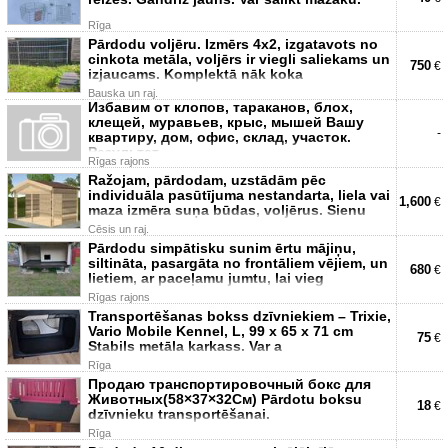
Rīga
Pārdodu voljēru. Izmērs 4x2, izgatavots no
cinkota metāla, voljērs ir viegli saliekams un
750
€
izjaucams. Komplektā nāk koka
Bauska un raj.
Избавим от клопов, тараканов, блох,
клещей, муравьев, крыс, мышей Вашу
-
квартиру, дом, офис, склад, участок.
Результат -
Rīgas rajons
Ražojam, pārdodam, uzstādām pēc
individuāla pasūtījuma nestandarta, liela vai
1,600
€
maza izmēra suņa būdas, voljērus. Sienu
Cēsis un raj.
Pārdodu simpātisku sunim ērtu mājiņu,
siltināta, pasargāta no frontāliem vējiem, un
680
€
lietiem, ar paceļamu jumtu, lai vieg
Rīgas rajons
Transportēšanas bokss dzīvniekiem – Trixie,
Vario Mobile Kennel, L, 99 x 65 x 71 cm
75
€
Stabils metāla karkass. Var a
Rīga
Продаю транспортировочный бокс для
Животных(58×37×32См) Pārdotu boksu
18
€
dzīvnieku transportēšanai.
Rīga