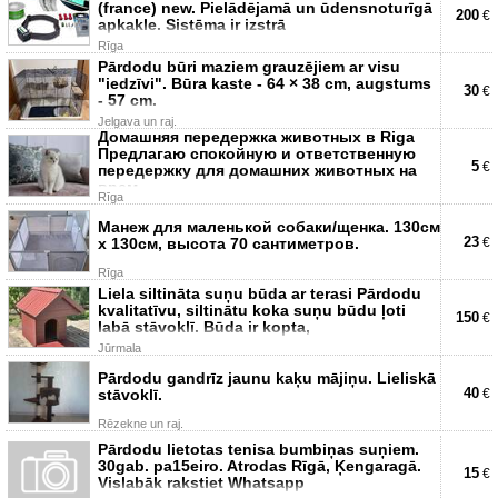
(france) new. Pielādējamā un ūdensnoturīgā
200
€
apkakle. Sistēma ir izstrā
Rīga
Pārdodu būri maziem grauzējiem ar visu
"iedzīvi". Būra kaste - 64 × 38 cm, augstums
30
€
- 57 cm.
Jelgava un raj.
Домашняя передержка животных в Riga
Предлагаю спокойную и ответственную
5
€
передержку для домашних животных на
врем
Rīga
Манеж для маленькой собаки/щенка. 130см
23
х 130см, высота 70 сантиметров.
€
Rīga
Liela siltināta suņu būda ar terasi Pārdodu
kvalitatīvu, siltinātu koka suņu būdu ļoti
150
€
labā stāvoklī. Būda ir kopta,
Jūrmala
Pārdodu gandrīz jaunu kaķu mājiņu. Lieliskā
40
stāvoklī.
€
Rēzekne un raj.
Pārdodu lietotas tenisa bumbiņas suņiem.
30gab. pa15eiro. Atrodas Rīgā, Ķengaragā.
15
€
Vislabāk rakstiet Whatsapp