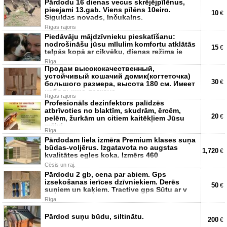
Pārdodu 16 dienas vecus skrējējpīlēnus,
pieejami 13.gab. Viens pīlēns 10eiro.
10
€
Siguldas novads, Inčukalns.
Rīgas rajons
Piedāvāju mājdzīvnieku pieskatīšanu:
nodrošināšu jūsu mīlulim komfortu atklātās
15
€
telpās kopā ar cikvēku, dienas režīma ie
Rīga
Продам высококачественный,
устойчивый кошачий домик(когтеточка)
30
€
большого размера, высота 180 см. Имеет
небольшие легкоус
Rīgas rajons
Profesionāls dezinfektors palīdzēs
atbrīvoties no blaktīm, skudrām, ērcēm,
20
€
pelēm, žurkām un citiem kaitēkļiem Jūsu
mājvi
Rīga
Pārdodam liela izmēra Premium klases suņa
būdas-voljērus. Izgatavota no augstas
1,720
€
kvalitātes egles koka. Izmērs 460
Cēsis un raj.
Pārdodu 2 gb, cena par abiem. Gps
izsekošanas ierīces dzīvniekiem. Derēs
50
€
suņiem un kaķiem. Tractive gps Sūtu ar v
Rīga
Pārdod suņu būdu, siltinātu.
200
€