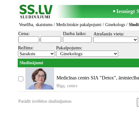
Iesniegt
SLUDINĀJUMI
Veselība, skaistums
/
Medicīniskie pakalpojumi
/
Ginekologs
/
Slud
Cena:
Darba laiks:
Atrašanās vieta:
-
Režīms:
Pakalpojums:
Sludinājumi
Medicīnas centrs SIA "Detox", ārstniecīb
Rīga, centrs
Parādīt izvēlētos sludinājumus