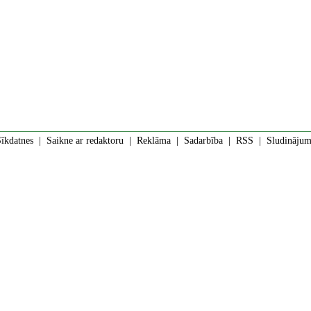
īkdatnes
|
Saikne ar redaktoru
|
Reklāma
|
Sadarbība
|
RSS
| Sludinājumi