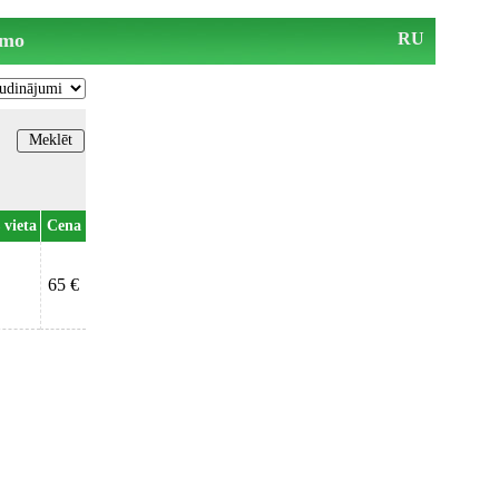
mo
RU
 vieta
Cena
65 €