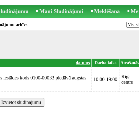
 Sludinājumu
Mani Sludinājumi
Meklēšana
Me
inājumu arhīvs
datums
Darba laiks
Atrašanās
Rīga
as iestādes kods 0100-00033 piedāvā augstas
10:00-19:00
centrs