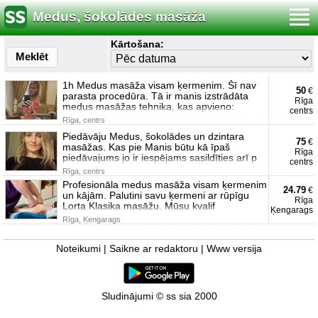
Medus, šokolādes masāža
Kārtošana:
Meklēt
1h Medus masāža visam ķermenim. Šī nav
50
€
parasta procedūra. Tā ir manis izstrādāta
Rīga
medus masāžas tehnika, kas apvieno:
centrs
Rīga, centrs
Piedāvāju Medus, šokolādes un dzintara
75
€
masāžas. Kas pie Manis būtu kā īpaš
Rīga
piedāvajums jo ir iespējams sasildīties arī p
centrs
Rīga, centrs
Profesionāla medus masāža visam ķermenim
24.79
€
un kājām. Palutini savu ķermeni ar rūpīgu
Rīga
Lorta Klasika masāžu. Mūsu kvalif
Ķengarags
Rīga, Ķengarags
Noteikumi
|
Saikne ar redaktoru
|
Www versija
Sludinājumi © ss sia 2000