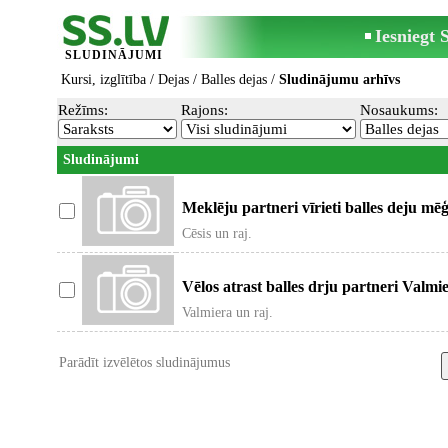
Iesniegt
SLUDINĀJUMI
Kursi, izglītība
/
Dejas
/
Balles dejas
/
Sludinājumu arhīvs
Režīms:
Rajons:
Nosaukums:
Sludinājumi
Meklēju partneri vīrieti balles deju mēģ
Cēsis un raj.
Vēlos atrast balles drju partneri Valm
Valmiera un raj.
Parādīt izvēlētos sludinājumus