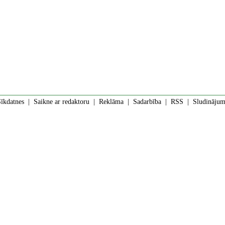
īkdatnes
|
Saikne ar redaktoru
|
Reklāma
|
Sadarbība
|
RSS
| Sludinājumi