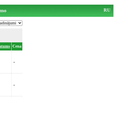
mo
RU
atums
Cena
-
-