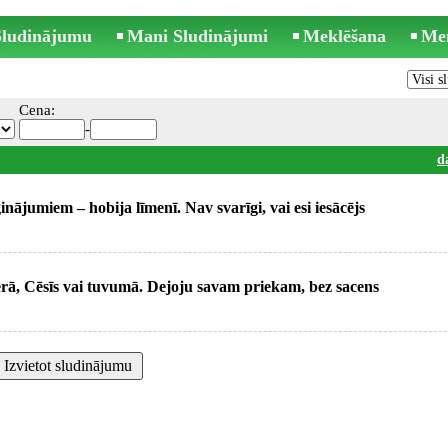
 Sludinājumu
Mani Sludinājumi
Meklēšana
Me
Cena:
-
d
inājumiem – hobija līmenī. Nav svarīgi, vai esi iesācējs
ierā, Cēsīs vai tuvumā. Dejoju savam priekam, bez sacens