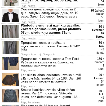
52(102), 54, 54(106), 56, 56(110), 58.
54
Vīrieš
jaun.
Rīga, centrs
Указана цена аренды костюма за 2
70
€/dienā
дня. Каждый следующий день, по 10
Kokos
евро. Залог 100 евро. Предлагаем в
56
аренду очень
jaun.
Rīga, centrs
Pārdodu vienu reizi uzvilktu uzvalku.
70
€
Žaketes garums 88cm, plecu platums
Evermen
57cm, piedurkņu garums 71cm.
62
Bikšu garums 117cm
lietota
Rīga, Imanta
Продаётся костюм-тройка, в
30
€
идеальном состоянии. Размер 182/82
Nav
(48).
48
lietota
Daugavpils un raj., Daugavpils
Продается льняной костюм Tom Ford.
180
€
Рубашка и карманы на брюках на
Tom ford
молнии качество люкс
3
jaun.
Rīga, Imanta
Ļoti skaits labas kvalitātes uzvalks tumši
20
€
zilā nokrāsā. Izmērs 54 uz 188. Diemžēl
Ferrano
vairs neder, uzvilkts tik dažreiz.
54
lietota
Rīga, centrs
Smuks klasisks uzvakls, vilkts dažas
40
€
reizes. Par 1/4 no cenas. Stāvoklis
Aoki
jauns, bez defektiem. Uz augumu 165 -
46
168 c
jaun.
Rīga, Purvciems
Elegants gaišs 56 izmēra Armani