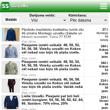
Uzvalki
Darījuma veids:
Kārtošana:
Meklēt
Pārdodu mazlietotu kvalitatīvu tumši zilu
27
€
46.izmēra Montego uzvalku (žakete un
Montego
bikses) jaunietim. Cena 27 EUR.
46
lietota
Rīga, Bieriņi
Pieejamie izmēri veikalā: 48, 50, 52,
344
€
54, 56, 58. Vīriešu uzvalki no Kokos
Kokos
vēl nekad nav bijis tik plaša izvēle.
56
Vair
jaun.
Rīga, centrs
Pieejamie izmēri veikalā: 48, 50, 52,
344
€
54, 56, 58. Vīriešu uzvalki no Kokos
Kokos
vēl nekad nav bijis tik plaša izvēle.
52
Vair
jaun.
Rīga, centrs
Pieejamie izmēri veikalā: 46, 56, 58.
214
€
Vīriešu uzvalki no Kokos vēl nekad
Kokos
nav bijis tik plaša izvēle. Vairāk nekā
56
350
jaun.
Rīga, centrs
Lielie Uzvalki. Pieejami pat ļoti lieli
224
€
izmēri kungiem: 54, 56, 58, 60, 62, 64,
Victori
66. Sastāvs: 70% vilna, 20%
66
poliesters,
jaun.
Rīga, centrs