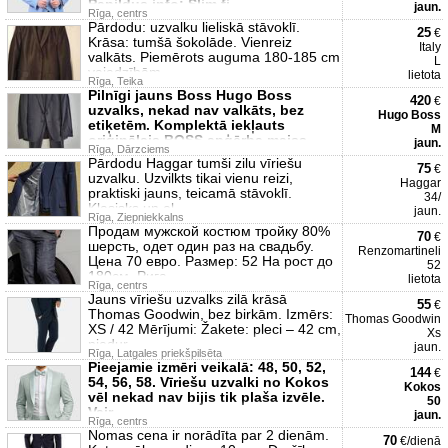
Papildus info: Slim fi
jaun.
Rīga, centrs
Pārdodu: uzvalku lieliskā stāvoklī.
25
€
Krāsa: tumšā šokolāde. Vienreiz
Italy
valkāts. Piemērots auguma 180-185 cm
L
vajadzībām.
lietota
Rīga, Teika
Pilnīgi jauns Boss Hugo Boss
420
€
uzvalks, nekad nav valkāts, bez
Hugo Boss
etiķetēm. Komplektā iekļauts
M
oriģinālais BOSS apģērba maiss
jaun.
Rīga, Dārzciems
Pārdodu Haggar tumši zilu vīriešu
75
€
uzvalku. Uzvilkts tikai vienu reizi,
Haggar
praktiski jauns, teicamā stāvoklī.
34/
Klasisks un el
jaun.
Rīga, Ziepniekkalns
Продам мужской костюм тройку 80%
70
€
шерсть, одет один раз на свадьбу.
Renzomartineli
Цена 70 евро. Размер: 52 На рост до
52
180см. Рига,
lietota
Rīga, centrs
Jauns vīriešu uzvalks zilā krāsā
55
€
Thomas Goodwin, bez birkām. Izmērs:
Thomas Goodwin
XS / 42 Mērījumi: Žakete: pleci – 42 cm,
Xs
piedur
jaun.
Rīga, Latgales priekšpilsēta
Pieejamie izmēri veikalā: 48, 50, 52,
144
€
54, 56, 58. Vīriešu uzvalki no Kokos
Kokos
vēl nekad nav bijis tik plaša izvēle.
50
Vair
jaun.
Rīga, centrs
Nomas cena ir norādīta par 2 dienām.
70
€/dienā