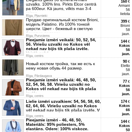
160
€
uzvalks. 100% lins. Pirkts Elcor centrā
Armani
pa 600eur. Kā jauns, vilkts max 3-4
56
reizes.
lietota
Rīga, Pļavnieki
Продаю оригинальный костюм Brioni,
399
€
модель Palatino. Из 100% тонкой
Brioni
шерсти. Цвет - бежевый в светлую
58
бежевую полоску.
jaun.
Rīga, Purvciems
Pieejamie izmēri veikalā: 50, 52, 54,
144
€
56. Vīriešu uzvalki no Kokos vēl
Kokos
nekad nav bijis tik plaša izvēle.
56
Vairāk nekā
jaun.
Rīga, centrs
90
€
Новый костюм тройка, так же есть к
Eletto
нему новая обувь 44 размер.
58
jaun.
Rīga, Pārdaugava
Pieejamie izmēri veikalā: 46, 48, 50,
77
€
52, 54, 56, 58. Vīriešu uzvalki no
Kokos
Kokos vēl nekad nav bijis tik plaša
56
izvēle.
jaun.
Rīga, centrs
Lielie izmēri uzvalkiem: 54, 56, 58, 60,
174
€
62, 64, 66. Vīriešu uzvalki no Kokos
Kokos
vēl nekad nav bijis tik plaša izvēle. V
66
jaun.
Rīga, centrs
Pieejamie izmēri - 46, 48, 50,
144
€
Materiāls: 95% poliesters, 5%
Kokos
elastāns. Odere: 100% viskoze.
50