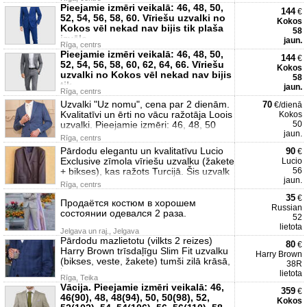
Pieejamie izmēri veikalā: 46, 48, 50,
144
€
52, 54, 56, 58, 60. Vīriešu uzvalki no
Kokos
Kokos vēl nekad nav bijis tik plaša
58
izvēle
jaun.
Rīga, centrs
Pieejamie izmēri veikalā: 46, 48, 50,
144
€
52, 54, 56, 58, 60, 62, 64, 66. Vīriešu
Kokos
uzvalki no Kokos vēl nekad nav bijis
58
tik
jaun.
Rīga, centrs
Uzvalki "Uz nomu", cena par 2 dienām.
70
€/dienā
Kvalitatīvi un ērti no vācu ražotāja Loois
Kokos
uzvalki. Pieejamie izmēri: 46, 48, 50
50
jaun.
Rīga, centrs
Pārdodu elegantu un kvalitatīvu Lucio
90
€
Exclusive zīmola vīriešu uzvalku (žakete
Lucio
+ bikses), kas ražots Turcijā. Šis uzvalk
56
jaun.
Rīga, centrs
35
€
Продаётся костюм в хорошем
Russian
состоянии одевался 2 раза.
52
lietota
Jelgava un raj., Jelgava
Pārdodu mazlietotu (vilkts 2 reizes)
80
€
Harry Brown trīsdaļīgu Slim Fit uzvalku
Harry Brown
(bikses, veste, žakete) tumši zilā krāsā,
38R
i
lietota
Rīga, Teika
Vācija. Pieejamie izmēri veikalā: 46,
359
€
46(90), 48, 48(94), 50, 50(98), 52,
Kokos