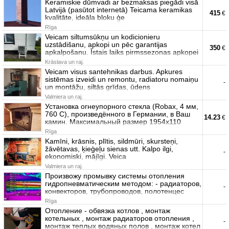
Keramiskie dūmvadi ar bezmaksas piegādi visā
Latvijā (pasūtot internetā) Teicama keramikas
415
€
kvalitāte, ideāla bloku ģe
Rīga
Veicam siltumsūkņu un kodicionieru
uzstādišanu, apkopi un pēc garantijas
350
€
apkalpošanu. Īstais laiks pirmssezonas apkopei
Krāslava un raj.
Veicam visus santehnikas darbus. Apkures
sistēmas izveidi un remontu, radiatoru nomaiņu
-
un montāžu, siltās grīdas, ūdens
Valmiera un raj.
Установка огнеупорного стекла (Robax, 4 мм,
760 C), произведённого в Германии, в Ваш
14.23
€
камин. Максимальный размер 1954х110
Rīga
Kamīni, krāsnis, plītis, sildmūri, skursteņi,
žāvētavas, ķieģeļu sienas utt. Kalpo ilgi,
-
ekonomiski, mājīgi. Veica
Valmiera un raj.
Произвожу промывку системы отопления
гидропневматическим методом: - радиаторов,
-
конвекторов, трубопроводов, полотенцес
Rīga
Отопление - обвязка котлов , монтаж
котельных , монтаж радиаторов отопления ,
-
монтаж теплых водяных полов , монтаж котел