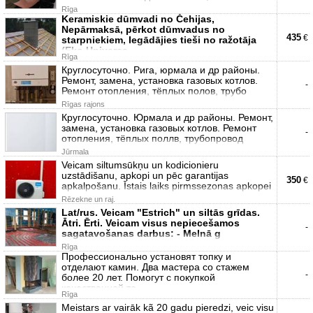
Rīga
Keramiskie dūmvadi no Čehijas,
Nepārmaksā, pērkot dūmvadus no
435
€
starpniekiem, Iegādājies tieši no ražotāja
(Eko Universa
Rīga
Круглосуточно. Рига, юрмала и др районы.
Ремонт, замена, установка газовых котлов.
-
Ремонт отопления, тёплых полов, трубо
Rīgas rajons
Круглосуточно. Юрмала и др районы. Ремонт,
замена, установка газовых котлов. Ремонт
-
отопления, тёплых поллв, трубопровод
Jūrmala
Veicam siltumsūkņu un kodicionieru
uzstādišanu, apkopi un pēc garantijas
350
€
apkalpošanu. Īstais laiks pirmssezonas apkopei
Rēzekne un raj.
Lat/rus. Veicam "Estrich" un siltās grīdas.
Ātri. Ērti. Veicam visus nepiecešamos
-
sagatavošanas darbus: - Melnā g
Rīga
Профессионально установят топку и
отделают камин. Два мастера со стажем
-
более 20 лет. Помогут с покупкой
качественной то
Rīga
Meistars ar vairāk kã 20 gadu pieredzi, veic visu