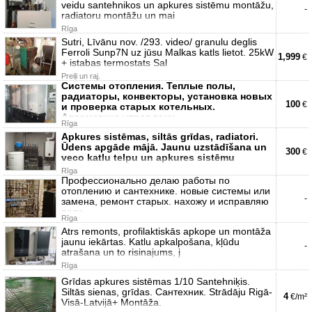
veidu santehnikos un apkures sistēmu montāžu,
-
radiatoru montāžu un mai
Rīga
Sutri, Līvānu nov. /293. video/ granulu deglis
Ferroli Sunp7N uz jūsu Malkas katls lietot. 25kW
1,999
€
+ istabas termostats Sal
Preiļi un raj.
Системы отопления. Теплые полы,
радиаторы, конвекторы, установка новых
100
€
и проверка старых котельных.
Автоматика управлени
Rīga
Apkures sistēmas, siltās grīdas, radiatori.
Ūdens apgāde mājā. Jaunu uzstādīšana un
300
€
veco katlu telpu un apkures sistēmu
Rīga
Профессионально делаю работы по
отоплению и сантехнике. новые системы или
-
замена, ремонт старых. нахожу и исправляю
поло
Rīga
Atrs remonts, profilaktiskās apkope un montāža
jaunu iekārtas. Katlu apkalpošana, kļūdu
-
atrašana un to risinajums, j
Rīga
Grīdas apkures sistēmas 1/10 Santehniķis.
Siltās sienas, grīdas. Сантехник. Strādāju Rigā-
4
€/m²
Visā-Latvijā+ Montāža.