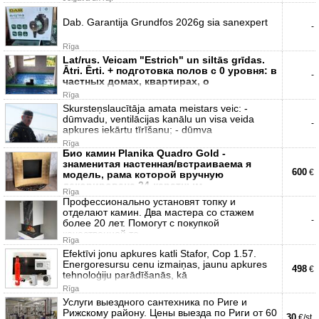
Dab. Garantija Grundfos 2026g sia sanexpert
-
Rīga
Lat/rus. Veicam "Estrich" un siltās grīdas.
Ātri. Ērti. + подготовка полов с 0 уровня: в
-
частных домах, квартирах, о
Rīga
Skursteņslaucītāja amata meistars veic: -
dūmvadu, ventilācijas kanālu un visa veida
-
apkures iekārtu tīrīšanu; - dūmva
Rīga
Био камин Planika Quadro Gold -
знаменитая настенная/встраиваема я
600
€
модель, рама которой вручную
декорирована 24-каратным
Rīga
Профессионально установят топку и
отделают камин. Два мастера со стажем
-
более 20 лет. Помогут с покупкой
качественной то
Rīga
Efektīvi jonu apkures katli Stafor, Cop 1.57.
Energoresursu cenu izmaiņas, jaunu apkures
498
€
tehnoloģiju parādīšanās, kā
Rīga
Услуги выездного сантехника по Риге и
Рижскому району. Цены выезда по Риги от 60
30
€/st.