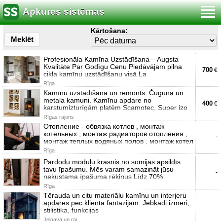
Apkures sistēmas
Kārtošana:
Meklēt
Profesionāla Kamīna Uzstādīšana – Augsta
Kvalitāte Par Godīgu Cenu Piedāvājam pilna
700
€
cikla kamīnu uzstādīšanu visā La
Rīga
Kamīnu uzstādīšana un remonts. Čuguna un
metala kamuni. Kamīnu apdare no
400
€
karstumizturīgām platēm Scamotec, Super izo
Rīgas rajons
Отопление - обвязка котлов , монтаж
котельных , монтаж радиаторов отопления ,
-
монтаж теплых водяных полов , монтаж котел
Rīga
Pārdodu moduļu krāsnis no somijas apsildīs
tavu īpašumu. Mēs varam samazināt jūsu
-
nekustama īpašuma rēķinus Līdz 70%
Rīga
Tērauda un citu materiālu kamīnu un interjeru
apdares pēc klienta fantāzijām. Jebkādi izmēri,
-
stilistika, funkcijas
Jelgava un raj.