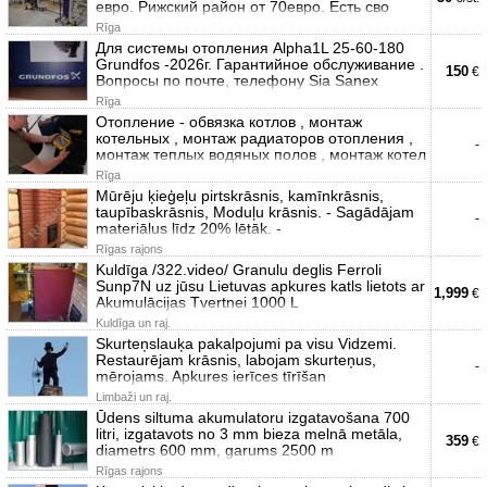
евро. Рижский район от 70евро. Есть сво
Rīga
Для системы отопления Alpha1L 25-60-180
Grundfos -2026г. Гарантийное обслуживание .
150
€
Вопросы по почте, телефону Sia Sanex
Rīga
Отопление - обвязка котлов , монтаж
котельных , монтаж радиаторов отопления ,
-
монтаж теплых водяных полов , монтаж котел
Rīga
Mūrēju ķieģeļu pirtskrāsnis, kamīnkrāsnis,
taupībaskrāsnis, Moduļu krāsnis. - Sagādājam
-
materiālus līdz 20% lētāk. -
Rīgas rajons
Kuldīga /322.video/ Granulu deglis Ferroli
Sunp7N uz jūsu Lietuvas apkures katls lietots ar
1,999
€
Akumulācijas Tvertnei 1000 L
Kuldīga un raj.
Skurteņslauķa pakalpojumi pa visu Vidzemi.
Restaurējam krāsnis, labojam skurteņus,
-
mērojams. Apkures ierīces tīrīšan
Limbaži un raj.
Ūdens siltuma akumulatoru izgatavošana 700
litri, izgatavots no 3 mm bieza melnā metāla,
359
€
diametrs 600 mm, garums 2500 m
Rīgas rajons