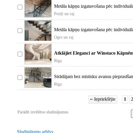
Metāla kāpņu izgatavošana pēc individuāla
Preiļi un raj.
Metāla kāpņu izgatavošana pēc individuāla
Ogre un raj.
Atklājiet Eleganci ar Winstaco Kāpnēm 
Rīga
Strādājam bez mistisku avansu pieprasīšan
Rīga
Iepriekšējie
1
Parādīt izvēlētos sludinājumus
Sludinājumu arhīvs