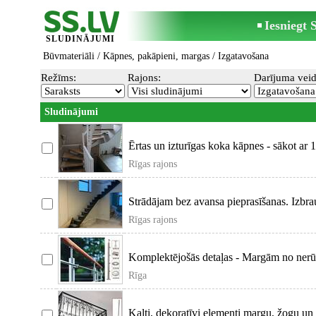
Iesniegt
SLUDINĀJUMI
Būvmateriāli
/
Kāpnes, pakāpieni, margas
/ Izgatavošana
Režīms:
Rajons:
Darījuma veid
Sludinājumi
Ērtas un izturīgas koka kāpnes - sākot ar 
Rīgas rajons
Strādājam bez avansa pieprasīšanas. Izbr
Rīgas rajons
Komplektējošās detaļas - Margām no nerū
Rīga
Kalti, dekoratīvi elementi margu, žogu un 