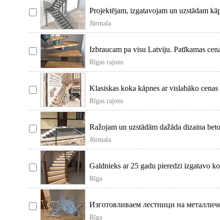
Projektējam, izgatavojam un uzstādam kāp
Jūrmala
Izbraucam pa visu Latviju. Patīkamas cena
Rīgas rajons
Klasiskas koka kāpnes ar vislabāko cenas
Rīgas rajons
Ražojam un uzstādām dažāda dizaina beton
Jūrmala
Galdnieks ar 25 gadu pieredzi izgatavo ko
Rīga
Изготовливаем лестници на металличе
Rīga