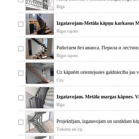
Rīga
Izgatavojam-Metāla kāpņu karkasus Me
Rīgas rajons
Работаем без аванса. Перила и лестни
Rīgas rajons
Uz kāpnēm orientejusies galdniecība jau 
Cits
Izgatavojam. Metāla margas kāpnes. Vi
Rīga
Projektējam, izgatavojam un uzstādam kāp
Tukums un raj.