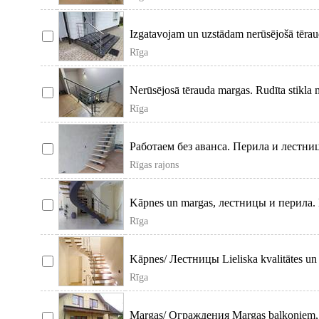
Izgatavojam un uzstādam nerūsējošā tērau
Rīga
Nerūsējosā tērauda margas. Rudīta stikla 
Rīga
Работаем без аванса. Перила и лестни
Rīgas rajons
Kāpnes un margas, лестницы и перила. Kāp
Rīga
Kāpnes/ Лестницы Lieliska kvalitātes un 
Rīga
Margas/ Ограждения Margas balkoniem, te