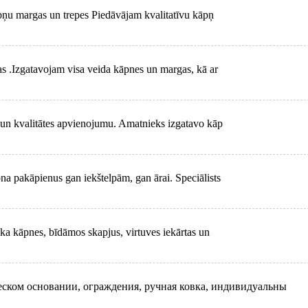
ņu margas un trepes Piedāvājam kvalitatīvu kāpņ
s .Izgatavojam visa veida kāpnes un margas, kā ar
 un kvalitātes apvienojumu. Amatnieks izgatavo kāp
a pakāpienus gan iekštelpām, gan ārai. Speciālists
ka kāpnes, bīdāmos skapjus, virtuves iekārtas un
ском основании, ограждения, ручная ковка, индивидуальны