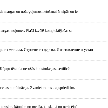
da margas un nožogojumus lietošanai ārtelpās un ie
margas, nojumes. Plašā izvēlē komplektējošas sa
цы из металла. Ступени из дерева. Изготовление и устан
ņu tērauda nesošās konstrukcijas, sertificēt
cenas kombinācija. Zvaniet mums - apspriedīsim.
rasēm, kāpnēm no metāla, tai skaitā no nerūsējoš