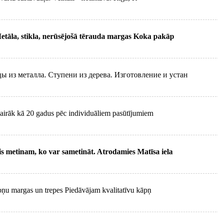
tāla, stikla, nerūsējošā tērauda margas Koka pakāp
цы из металла. Ступени из дерева. Изготовление и устан
vairāk kā 20 gadus pēc individuāliem pasūtījumiem
s metinam, ko var sametināt. Atrodamies Matīsa iela
ņu margas un trepes Piedāvājam kvalitatīvu kāpņ