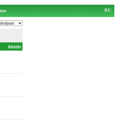
mo
RU
datums