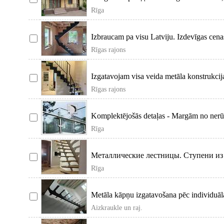
Rīga
Izbraucam pa visu Latviju. Izdevīgas ce
Rīgas rajons
Izgatavojam visa veida metāla konstrukcij
Rīgas rajons
Komplektējošās detaļas - Margām no nerū
Rīga
Металлические лестницы. Ступени из д
Rīga
Metāla kāpņu izgatavošana pēc individuāla
Aizkraukle un raj.