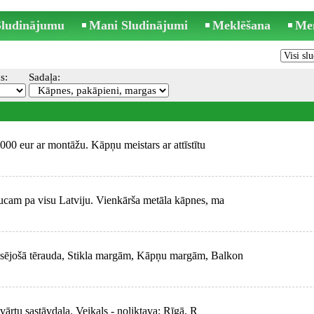
 Sludinājumu
Mani Sludinājumi
Meklēšana
Me
s:
Sadaļa:
1000 eur ar montāžu. Kāpņu meistars ar attīstītu
aucam pa visu Latviju. Vienkārša metāla kāpnes, ma
sējošā tērauda, Stikla margām, Kāpņu margām, Balkon
vārtu sastāvdaļa. Veikals - noliktava: Rīgā, R