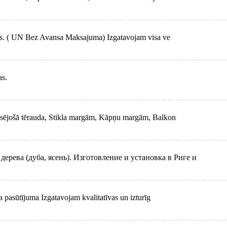
nas. ( UN Bez Avansa Maksajuma) Izgatavojam visa ve
as.
sējošā tērauda, Stikla margām, Kāpņu margām, Balkon
ерева (дуба, ясень). Изготовление и установка в Риге и
 pasūtījuma Izgatavojam kvalitatīvas un izturīg