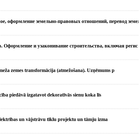
ое, оформление земельно-правовых отношений, перевод земе
в. Оформление и узаконивание строительства, включая регис
% meža zemes transformācija (atmežošana). Uzņēmums p
ība piedāvā izgatavot dekoratīvās sienu koka līs
lektrības un vājstrāvu tīklu projektu un tāmju izma