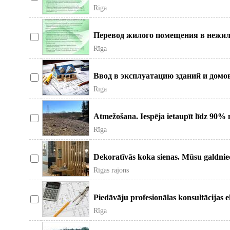
Rīga
Перевод жилого помещения в нежил
Rīga
Ввод в эксплуатацию зданий и домо
Rīga
Atmežošana. Iespēja ietaupīt līdz 90
Rīga
Dekoratīvās koka sienas. Mūsu galdniec
Rīgas rajons
Piedāvāju profesionālas konsultācijas e
Rīga