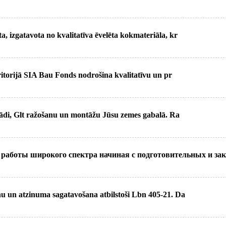
, izgatavota no kvalitatīva ēvelēta kokmateriāla, kr
itorijā SIA Bau Fonds nodrošina kvalitatīvu un pr
ādi, Glt ražošanu un montāžu Jūsu zemes gabalā. Ra
работы широкого спектра начиная с подготовительных и зак
u un atzinuma sagatavošana atbilstoši Lbn 405-21. Da