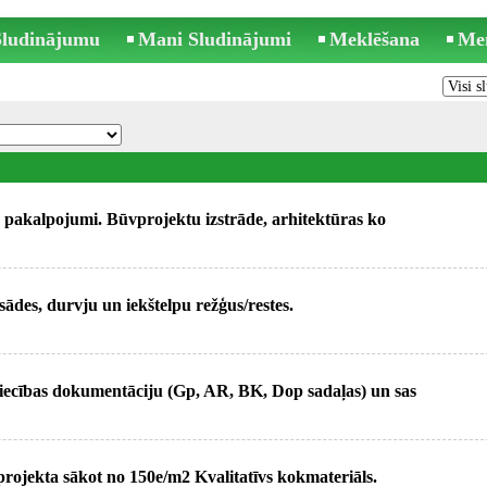
 Sludinājumu
Mani Sludinājumi
Meklēšana
Me
s pakalpojumi. Būvprojektu izstrāde, arhitektūras ko
ādes, durvju un iekštelpu režģus/restes.
iecības dokumentāciju (Gp, AR, BK, Dop sadaļas) un sas
rojekta sākot no 150e/m2 Kvalitatīvs kokmateriāls.