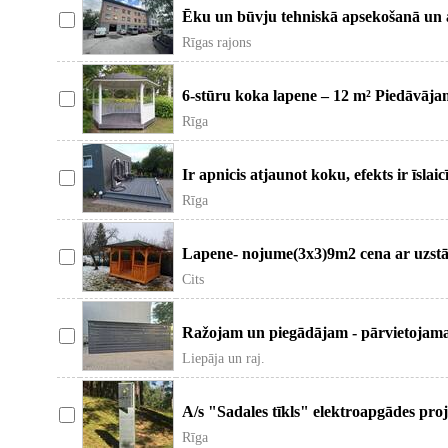
Ēku un būvju tehniskā apsekošanā un a
Rīgas rajons
6-stūru koka lapene – 12 m² Piedāvājam k
Rīga
Ir apnicis atjaunot koku, efekts ir īslaicī
Rīga
Lapene- nojume(3x3)9m2 cena ar uzstā
Cits
Ražojam un piegādājam - pārvietojamas 
Liepāja un raj.
A/s "Sadales tīkls" elektroapgādes proj
Rīga