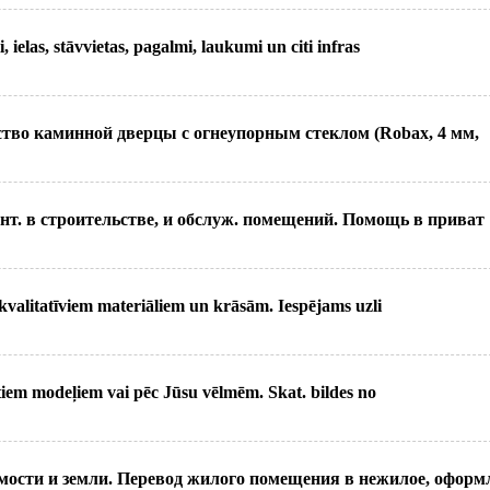
ielas, stāvvietas, pagalmi, laukumi un citi infras
ство каминной дверцы с огнеупорным стеклом (Robax, 4 мм,
нт. в строительстве, и обслуж. помещений. Помощь в приват
valitatīviem materiāliem un krāsām. Iespējams uzli
iem modeļiem vai pēc Jūsu vēlmēm. Skat. bildes no
мости и земли. Перевод жилого помещения в нежилое, оформ