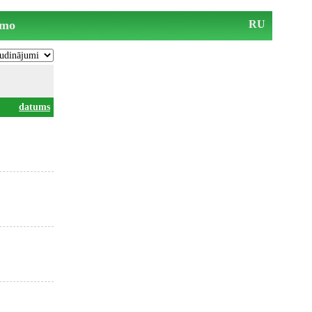
mo
RU
datums