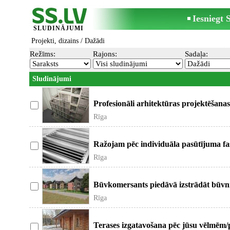
Iesniegt
SLUDINĀJUMI
Projekti, dizains
/ Dažādi
Režīms:
Rajons:
Sadaļa:
Sludinājumi
Profesionāli arhitektūras projektēšana
Rīga
Ražojam pēc individuāla pasūtījuma fas
Rīga
Būvkomersants piedāvā izstrādāt būvn
Rīga
Terases izgatavošana pēc jūsu vēlmēm/p