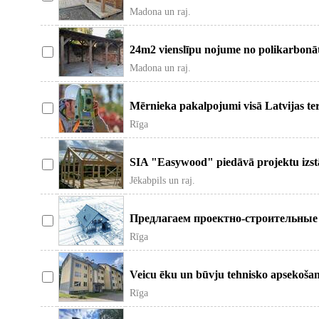
Madona un raj.
24m2 vienslīpu nojume no polikarbonāta
Madona un raj.
Mērnieka pakalpojumi visā Latvijas ter
Rīga
SIA "Easywood" piedāvā projektu izst
Jēkabpils un raj.
Предлагаем проектно-строительные 
Rīga
Veicu ēku un būvju tehnisko apsekošan
Rīga