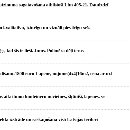
tzinuma sagatavošana atbilstoši Lbn 405-21. Daudzdzī
valitatīvu, izturīgu un vizuāli pievilcīgu sešs
gs, tad šis ir tieši. Jums. Polimēra dēļi teras
dīšanu-1800 euro Lapene, nojume(4x4)16m2, cena ar uzt
atkritumu konteineru novietnes, šķūnīši, lapenes, ve
ekta izstrāde un saskaņošana visā Latvijas teritori