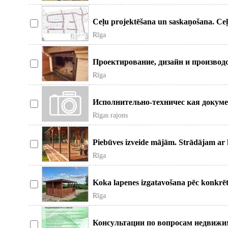
Ceļu projektēšana un saskaņošana. Ceļi, 
Rīga
Проектирование, дизайн и производ
Rīga
Исполнительно-техничес кая докуме
Rīgas rajons
Piebūves izveide mājām. Strādājam ar k
Rīga
Koka lapenes izgatavošana pēc konkrēt
Rīga
Консультации по вопросам недвижи