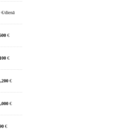
0
€/dienā
600
€
100
€
,200
€
,000
€
90
€