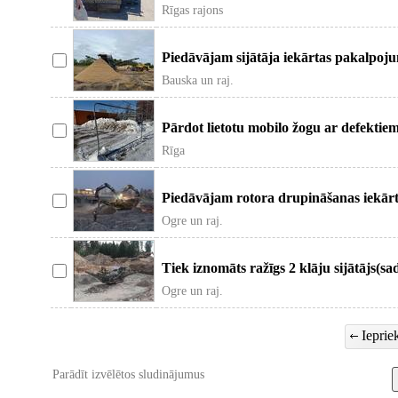
noma. Glabašanas konteiner
Rīgas rajons
Piedāvājam sijātāja iekārtas pakalpoj
granti, smilti un melnzemi. Sijāš
Bauska un raj.
Pārdot lietotu mobilo žogu ar defekti
mobilā žoga sekcija, betona pamat
Rīga
Piedāvājam rotora drupināšanas iekār
Drupinam granti, dolomītu un a
Ogre un raj.
Tiek iznomāts ražīgs 2 klāju sijātājs(sad
Var sijātāt granti, būvgr
Ogre un raj.
Iepriek
Parādīt izvēlētos sludinājumus