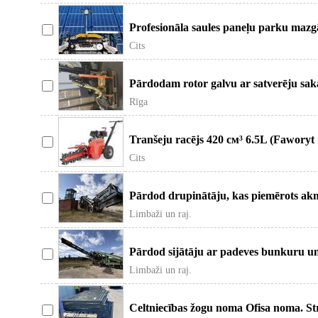
Profesionāla saules paneļu parku mazg
Solarcleano robotiem. Efektīva sau
Cits
Pārdodam rotor galvu ar satverēju sa
kārtībā. Atrodās Rīga rumbula.
Rīga
Tranšeju racējs 420 см³ 6.5L (Fawory
Sk600 tranšeju racējs Vai
Cits
Pārdod drupinātāju, kas piemērots akm
dolomīta šķembu drupināšanai. Var i
Limbaži un raj.
Pārdod sijātāju ar padeves bunkuru un
Piemērots smilts, grants, šķembu
Limbaži un raj.
Celtniecības žogu noma Ofisa noma. S