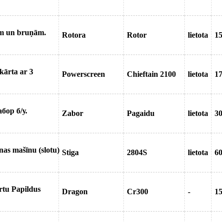
em un bruņām.
Rotora
Rotor
lietota
15
kārta ar 3
Powerscreen
Chieftain 2100
lietota
17
ор б/у.
Zabor
Pagaidu
lietota
3
 можно прио
as mašīnu (slotu)
Stiga
2804S
lietota
6
rtu Papildus
Dragon
Cr300
-
1