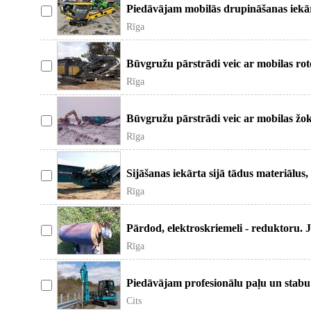
Piedāvājam mobilās drupināšanas iekā
varam piedāvāt arī ekskavatora u
Rīga
Būvgružu pārstrādi veic ar mobilas rot
drupināšanas iekārtu. Cena ar operat
Rīga
Būvgružu pārstrādi veic ar mobilas žok
drupināšanas iekārtu. Cena ar operato
Rīga
Sijāšanas iekārta sijā tādus materiālus
būvgružus, granti, melnzemi
Rīga
Pārdod, elektroskriemeli - reduktoru. J
fāz. L - 700Mm D - 320Mm
Rīga
Piedāvājam profesionālu paļu un stabu
nomu kopā ar pieredzējušiem op
Cits