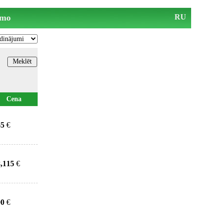
mo
RU
Cena
65
€
,115
€
00
€