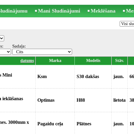
 Sludinājumu
Mani Sludinājumi
Meklēšana
Me
s:
Sadaļa:
datums
Marka
Modelis
Stāv.
s Mini
Ksm
S30 dakšas
jaun.
6
 ieklāšanas
Optimas
H88
lietota
38
tnes. 3000mm x
Pagaidu ceļa
Plātnes
jaun.
1