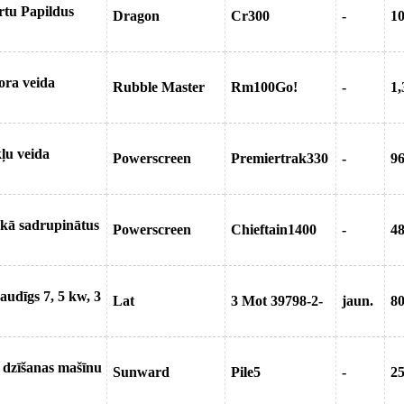
rtu Papildus
Dragon
Cr300
-
1
ora veida
Rubble Master
Rm100Go!
-
1,
ļu veida
Powerscreen
Premiertrak330
-
9
, kā sadrupinātus
Powerscreen
Chieftain1400
-
4
audīgs 7, 5 kw, 3
Lat
3 Mot 39798-2-
jaun.
8
 dzīšanas mašīnu
Sunward
Pile5
-
2