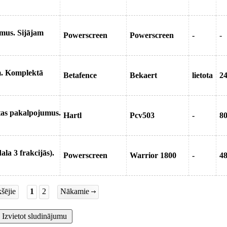
umus. Sijājam
Powerscreen
Powerscreen
-
-
em. Komplektā
Betafence
Bekaert
lietota
2
tas pakalpojumus.
Hartl
Pcv503
-
8
ala 3 frakcijās).
Powerscreen
Warrior 1800
-
4
šējie
1
2
Nākamie