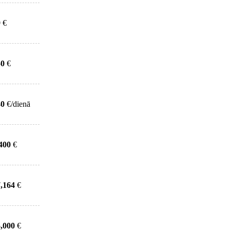
9
€
50
€
40
€/dienā
400
€
,164
€
,000
€