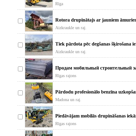
būvgružu drupinātāju. -Platum
Rīga
Rotora drupinātajs ar jauniem āmuri
Nostrādātās 500 motorstundas. L
Aizkraukle un raj.
Tiek pārdota pēc degšanas šķirošana ie
klājiem, 9000 motorstundu. Vairā
Aizkraukle un raj.
Продам мобильный строительный заб
Хорошее состояние. Дополнительно
Rīgas rajons
Pārdodu profesionālo benzīna uzkopšan
Stiga Swr 2804 S ideālā darba
Madona un raj.
Piedāvājam mobilās drupināšanas iekā
varam piedāvāt arī ekskavatora
Rīgas rajons