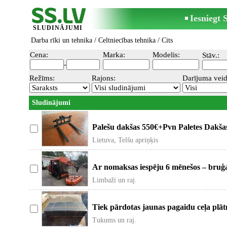
Iesniegt
SLUDINĀJUMI
Darba rīki un tehnika
/
Celtniecības tehnika
/ Cits
Cena:
Marka:
Modelis:
Stāv.:
-
Režīms:
Rajons:
Darījuma veid
Sludinājumi
Palešu dakšas 550€+Pvn Paletes Dakša
Ekskavatoram (S-30) Savienojuma tip
Lietuva, Telšu apriņķis
Ar nomaksas iespēju 6 mēnešos – bruģa
mašīna Optimas H88. Piemērota ceļi
Limbaži un raj.
Tiek pārdotas jaunas pagaidu ceļa plā
1150mm. Pieejamas aptuveni 55gb.
Tukums un raj.