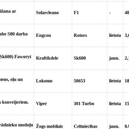
āšana ar
Solarcleano
F1
-
4
kabe S80 darba
Engcon
Rotors
lietota
3,
t Sk600) Faworyt
Kraft&dele
Sk600
jaun.
2,
ens, oļu un
Lokomo
50653
lietota
18
 konveijeriem.
Viper
301 Turbo
lietota
15
trādnieku moduļu
Žogs mobīlais
Celtniecības
jaun.
0.