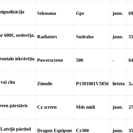
signalizācija
Sekosana
Gps
jaun.
6
r 600€, nederēja.
Radiators
Sudraba
jaun.
5
frontalo iekrāvēju.
Powerscreen
500
-
6
vai citu
Zīmulis
P1301001V5856
lietota
3,
reen pārstāvis
Cz screen
Mds midi
jaun.
27
 Latvijā pārdod
Dragon Equipme
Cr300
jaun.
35