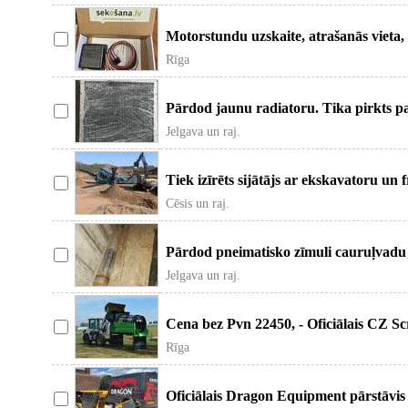
Motorstundu uzskaite, atrašanās vieta, 
Zonas pamešana 69 Eur Auto G
Rīga
Pārdod jaunu radiatoru. Tika pirkts pa
Izmēri: Augstums - 54cm
Jelgava un raj.
Tiek izīrēts sijātājs ar ekskavatoru un 
Cēsis un raj.
Pārdod pneimatisko zīmuli cauruļvadu 
komunikāciju ievilkšanai.
Jelgava un raj.
Cena bez Pvn 22450, - Oficiālais CZ Sc
Latvijā SIA Tehlab pārdod vibr
Rīga
Oficiālais Dragon Equipment pārstāvis