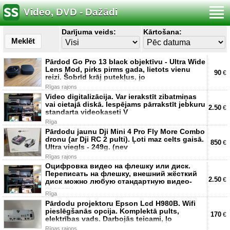
Video, DVD - Dažādi
Darījuma veids:
Kārtošana:
Meklēt
Pārdod Go Pro 13 black objektīvu - Ultra Wide
Lens Mod, pirks pirms gada, lietots vienu
90
€
reizi. Šobrīd krāj putekļus, jo
Rīgas rajons
Video digitalizācija. Var ierakstīt zibatmiņas
vai cietajā diskā. Iespējams pārrakstīt jebkuru
2.50
€
standarta videokaseti V
Rīga
Pārdodu jaunu Dji Mini 4 Pro Fly More Combo
dronu (ar Dji RC 2 pulti). Ļoti maz celts gaisā.
850
€
Ultra viegls - 249g. (nev
Rīgas rajons
Оцифровка видео на флешку или диск.
Переписать на флешку, внешний жёсткий
2.50
€
диск можно любую стандартную видео-
кассету
Rīga
Pārdodu projektoru Epson Lcd H980B. Wifi
pieslēgšanās opcija. Komplektā pults,
170
€
elektrības vads. Darbojās teicami, ļo
Rīgas rajons