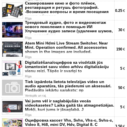
Сканирование кино и фото плёнок,
реставрация и ретушь фотографий.
0.25
€
-Возникшие вопросы и время посещения
можно обговор
Rīga
Трендовый аудио, фото и видеомонтаж
нового поколения с помощью ИИ
30
€
Улучшение аудио записи (удаление шумов,
эха, ревербера
Rīga
Atem Mini Hdmi Live Stream Switcher. Near
Mint. Operation confirmed. All accessories
190
€
shown in the images are included.
Rīga
Digitalizēšana/оцифров ка visdrīzāk jūs
izmantosiet savu video arhīvu digitalizāciju
5
€
vienu reizi. Tāpēc ir svarīgi to
Rīga
Tiek izpārdota lietota televīzijas video un
audio aparatūra, tās piederumi un aksesuāri.
50
€
Piedāvāto iekārtu saraksts: пр
Ventspils un raj.
Vai jums vēl ir saglabājušās vecās
videokasetes? Laika gaitā tās atmagnetizējas.
5
€
Mirkļi, kuri jums ir jāsaglabā. J
Rīga
Оцифровка кассет Vhs, Svhs, Vhs-с, Svhs-с,
Video 8, Hi8, mini DV, Hdv, Digital 8. С
3.50
€