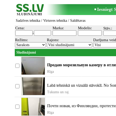
Iesniegt
SLUDINĀJUMI
Sadzīves tehnika
/
Virtuves tehnika
/ Saldētavas
Cena:
Marka:
Modelis:
Stāv.:
-
Režīms:
Rajons:
Darījuma veid
Sludinājumi
Продаю морозильную камеру в отли
Rīga
Labā tehniskā un vizuālā stāvoklī. No Somi
Tukums un raj.
Почти новая, из Финляндии, протестиро
185х60х64
Rīga