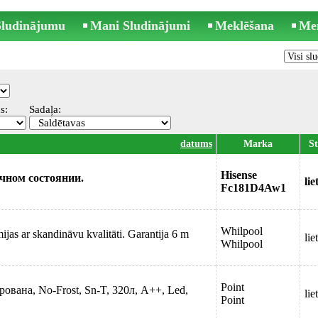
 Sludinājumu
Mani Sludinājumi
Meklēšana
Me
s:
Sadaļa:
datums
Marka
St
Hisense
чном состоянии.
lie
Fc181D4Aw1
Whilpool
jas ar skandināvu kvalitāti. Garantija 6 m
lie
Whilpool
Point
вана, No-Frost, Sn-T, 320л, А++, Led,
lie
Point