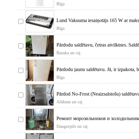
Rīga
Lund Vakuuma iesaiņotājs 165 W ar maks
Rīga
Pārdodu saldētavu, četras atvilktnes. Sa
Bauska un raj.
Pārdodu jaunu saldētavu. Jā, ir izpakota, 
Rīga
Pārdod No-Frost (Neaizsalstošu) saldētavu
Alūksne un raj.
Ремонт морозильников и холодильнико
быстро, каче
Daugavpils un raj.