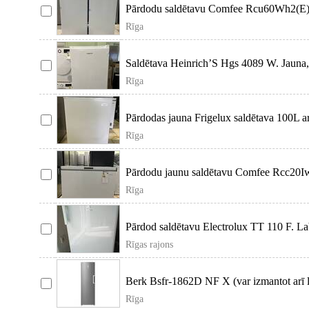
Pārdodu saldētavu Comfee Rcu60Wh2(E). Ja
Rīga
Saldētava Heinrich’S Hgs 4089 W. Jauna,
Rīga
Pārdodas jauna Frigelux saldētava 100L a
Rīga
Pārdodu jaunu saldētavu Comfee Rcc20Iw
un
Rīga
Pārdod saldētavu Electrolux TT 110 F. Labā
Rīgas rajons
Berk Bsfr-1862D NF X (var izmantot arī le
Rīga