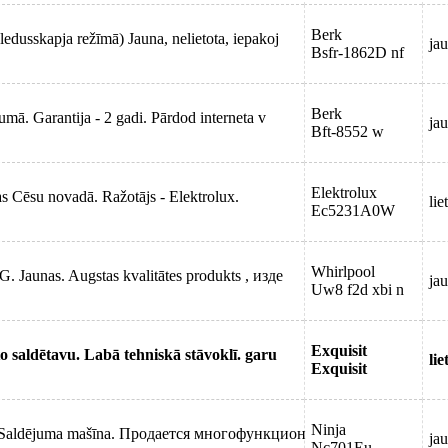
Berk
edusskapja režīmā) Jauna, nelietota, iepakoj
jau
Bsfr-1862D nf
Berk
mā. Garantija - 2 gadi. Pārdod interneta v
jau
Bft-8552 w
Elektrolux
as Cēsu novadā. Ražotājs - Elektrolux.
lie
Ec5231A0W
Whirlpool
. Jaunas. Augstas kvalitātes produkts , изде
jau
Uw8 f2d xbi n
Exquisit
o saldētavu. Labā tehniskā stāvoklī. garu
lie
Exquisit
Ninja
 - Saldējuma mašīna. Продается многофункцион
jau
Nc701Eu