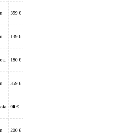
n.
359 €
n.
139 €
tota
180 €
n.
359 €
tota
90
€
n.
200 €