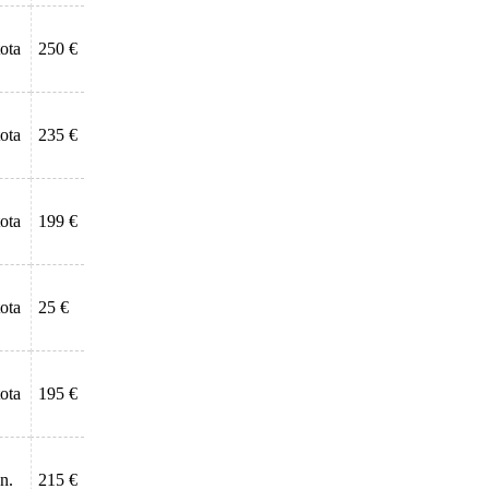
tota
250 €
tota
235 €
tota
199 €
tota
25 €
tota
195 €
n.
215 €