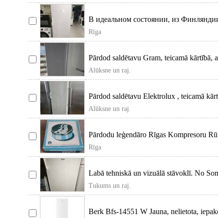
В идеальном состоянии, из Финляндии
29кг/24ч,
Rīga
Pārdod saldētavu Gram, teicamā kārtībā, at
Alūksne un raj.
Pārdod saldētavu Elektrolux , teicamā kārt
Alūksne un raj.
Pārdodu leģendāro Rīgas Kompresoru Rūpn
Rīga
Labā tehniskā un vizuālā stāvoklī. No Somi
Tukums un raj.
Berk Bfs-14551 W Jauna, nelietota, iepako