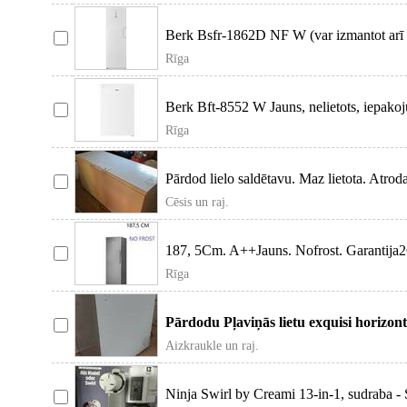
Berk Bsfr-1862D NF W (var izmantot arī l
Rīga
Berk Bft-8552 W Jauns, nelietots, iepakoju
Rīga
Pārdod lielo saldētavu. Maz lietota. Atrod
Cēsis un raj.
187, 5Cm. A++Jauns. Nofrost. Garantija2G
Rīga
Pārdodu Pļaviņās lietu exquisi horizont
Aizkraukle un raj.
Ninja Swirl by Creami 13-in-1, sudraba