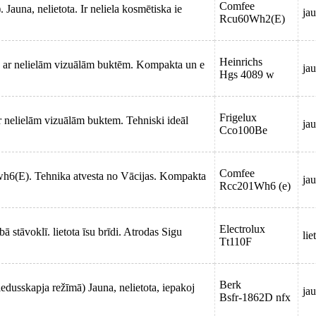
Comfee
una, nelietota. Ir neliela kosmētiska ie
jau
Rcu60Wh2(E)
Heinrichs
 ar nelielām vizuālām buktēm. Kompakta un e
jau
Hgs 4089 w
Frigelux
r nelielām vizuālām buktem. Tehniski ideāl
jau
Cco100Be
Comfee
h6(E). Tehnika atvesta no Vācijas. Kompakta
jau
Rcc201Wh6 (e)
Electrolux
 stāvoklī. lietota īsu brīdi. Atrodas Sigu
lie
Tt110F
Berk
dusskapja režīmā) Jauna, nelietota, iepakoj
jau
Bsfr-1862D nfx