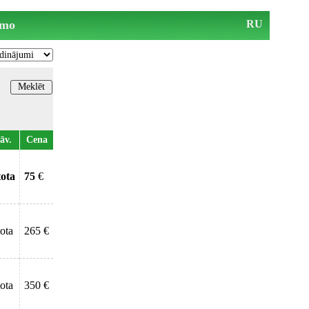
mo
RU
āv.
Cena
tota
75
€
tota
265 €
tota
350 €