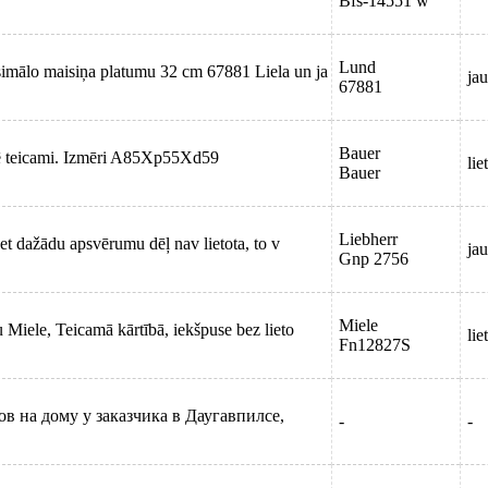
Bfs-14551 w
Lund
imālo maisiņa platumu 32 cm 67881 Liela un ja
jau
67881
Bauer
ldē teicami. Izmēri A85Xp55Xd59
lie
Bauer
Liebherr
bet dažādu apsvērumu dēļ nav lietota, to v
jau
Gnp 2756
Miele
 Miele, Teicamā kārtībā, iekšpuse bez lieto
lie
Fn12827S
в на дому у заказчика в Даугавпилсе,
-
-