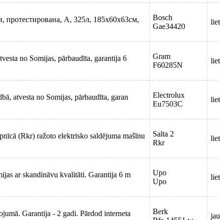
Bosch
, протестирована, А, 325л, 185х60х63см,
lie
Gae34420
Gram
vesta no Somijas, pārbaudīta, garantija 6
lie
F60285N
Electrolux
ībā, atvesta no Somijas, pārbaudīta, garan
lie
Eu7503C
Salta 2
īcā (Rkr) ražoto elektrisko saldējuma mašīnu
lie
Rkr
Upo
jas ar skandināvu kvalitāti. Garantija 6 m
lie
Upo
Berk
jumā. Garantija - 2 gadi. Pārdod interneta
jau