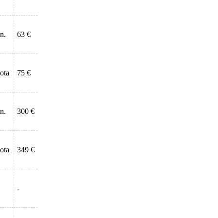
n.
63 €
tota
75 €
n.
300 €
tota
349 €
-