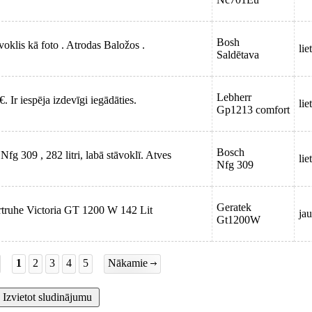
Bosh
oklis kā foto . Atrodas Baložos .
lie
Saldētava
Lebherr
 Ir iespēja izdevīgi iegādāties.
lie
Gp1213 comfort
Bosch
fg 309 , 282 litri, labā stāvoklī. Atves
lie
Nfg 309
Geratek
iertruhe Victoria GT 1200 W 142 Lit
jau
Gt1200W
1
2
3
4
5
Nākamie