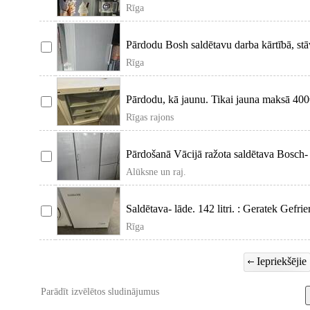
Rīga
Pārdodu Bosh saldētavu darba kārtībā, stāv
Rīga
Pārdodu, kā jaunu. Tikai jauna maksā 400€.
Rīgas rajons
Pārdošanā Vācijā ražota saldētava Bosch- N
Alūksne un raj.
Saldētava- lāde. 142 litri. : Geratek Gefr
Rīga
Iepriekšējie
Parādīt izvēlētos sludinājumus