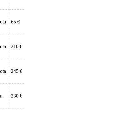
tota
65 €
tota
210 €
tota
245 €
n.
230 €