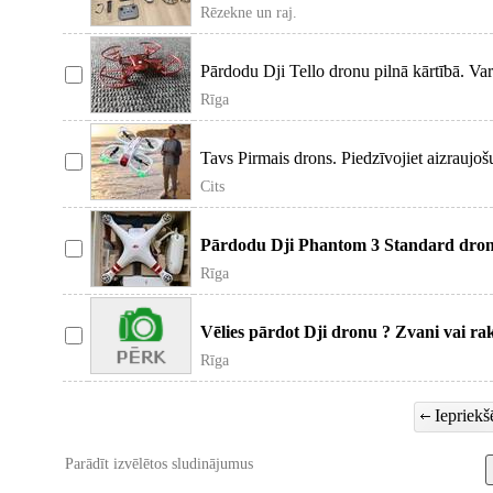
Rc-N1. Дрон летает,
Rēzekne un raj.
Pārdodu Dji Tello dronu pilnā kārtībā. Var
piemēr
Rīga
Tavs Pirmais drons. Piedzīvojiet aizraujoš
skatu
Cits
Pārdodu Dji Phantom 3 Standard dron
stabilizatoru, darba
Rīga
Vēlies pārdot Dji dronu ? Zvani vai ra
/3/4 Pro Zoom
Rīga
Iepriekšē
Parādīt izvēlētos sludinājumus