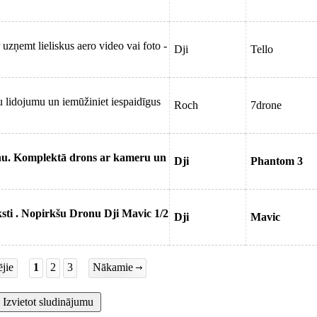
 uzņemt lieliskus aero video vai foto -
Dji
Tello
u lidojumu un iemūžiniet iespaidīgus
Roch
7drone
u. Komplektā drons ar kameru un
Dji
Phantom 3
ksti . Nopirkšu Dronu Dji Mavic 1/2
Dji
Mavic
jie
1
2
3
Nākamie