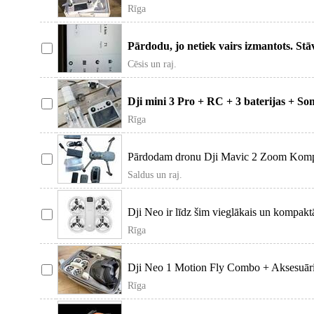
Покупался в rd ele
Rīga
Pārdodu, jo netiek vairs izmantots. Stāv
speciālā som
Cēsis un raj.
Dji mini 3 Pro + RC + 3 baterijas + So
+papildus pr
Rīga
Pārdodam dronu Dji Mavic 2 Zoom Komplek
Apskatī
Saldus un raj.
Dji Neo ir līdz šim vieglākais un kompaktā
Paceļas u
Rīga
Dji Neo 1 Motion Fly Combo + Aksesuāri
Goggles
Rīga