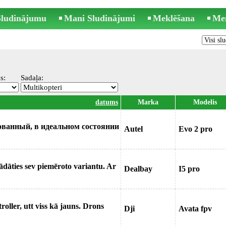
 Sludinājumu
Mani Sludinājumi
Meklēšana
Me
s:
Sadaļa:
datums
Marka
Modelis
ьзованный, в идеальном состоянии
Autel
Evo 2 pro
ādāties sev piemēroto variantu. Ar
Dealbay
I5 pro
roller, utt viss kā jauns. Drons
Dji
Avata fpv