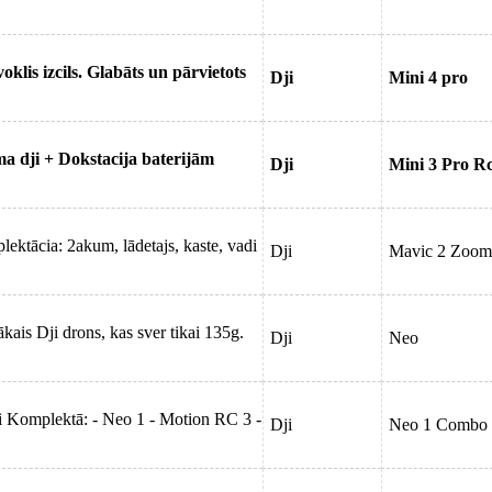
oklis izcils. Glabāts un pārvietots
Dji
Mini 4 pro
ma dji + Dokstacija baterijām
Dji
Mini 3 Pro R
tācia: 2akum, lādetajs, kaste, vadi
Dji
Mavic 2 Zoom
kais Dji drons, kas sver tikai 135g.
Dji
Neo
 Komplektā: - Neo 1 - Motion RC 3 -
Dji
Neo 1 Combo