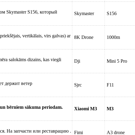
ом Skymaster S156, который
Skymaster
S156
iekšējais, vertikālais, virs galvas) ar
8K Drone
1000m
zmēra salokāms dizains, kas viegli
Dji
Mini 5 Pro
ет держит ветер
Sjrc
F11
em un bērniem sākuma periodam.
Xiaomi M3
M3
ся. На запчасти или реставрацию .
Fimi
A3 drone