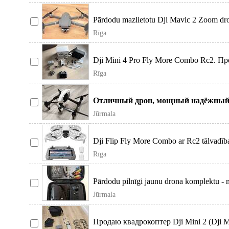
Pārdodu mazlietotu Dji Mavic 2 Zoom d
auto lādetāji,
Rīga
Dji Mini 4 Pro Fly More Combo Rc2. П
с минимальным колли
Rīga
Отличный дрон, мощный надёжный,
Zenmuse x3 с 3-х осевой стабилиз
Jūrmala
Dji Flip Fly More Combo ar Rc2 tālvadības
izcilām
Rīga
Pārdodu pilnīgi jaunu drona komplektu - 
pārnēsājams. F
Jūrmala
Продаю квадрокоптер Dji Mini 2 (Dji 