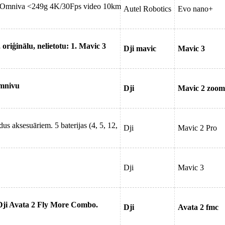
 ar Omniva <249g 4K/30Fps video 10km
Autel Robotics
Evo nano+
riģinālu, nelietotu: 1. Mavic 3
Dji mavic
Mavic 3
omnivu
Dji
Mavic 2 zoom
us aksesuāriem. 5 baterijas (4, 5, 12,
Dji
Mavic 2 Pro
Dji
Mavic 3
Dji Avata 2 Fly More Combo.
Dji
Avata 2 fmc