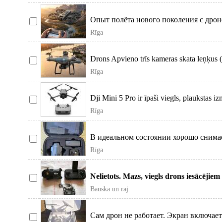
Опыт полёта нового поколения с дрон
сочетает в себе инновацион
Rīga
Drons Apvieno trīs kameras skata leņķus (pr
8K Ul
Rīga
Dji Mini 5 Pro ir īpaši viegls, plaukstas i
ievietojam
Rīga
В идеальном состоянии хорошо снима
Rīga
Nelietots. Mazs, viegls drons iesācēji
Lido teicami un atb
Bauska un raj.
Сам дрон не работает. Экран включает