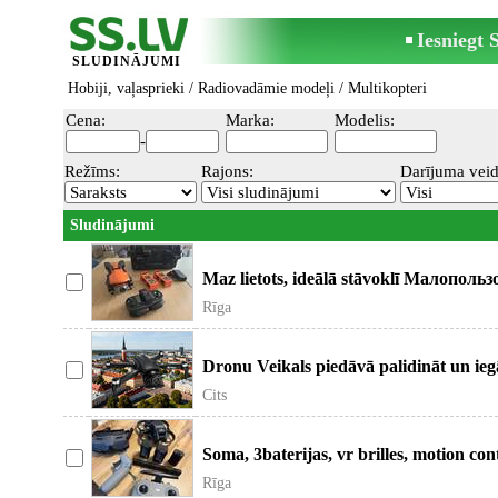
Iesniegt
SLUDINĀJUMI
Hobiji, vaļasprieki
/
Radiovadāmie modeļi
/ Multikopteri
Cena:
Marka:
Modelis:
-
Režīms:
Rajons:
Darījuma veid
Sludinājumi
Maz lietots, ideālā stāvoklī Малопол
Rīga
Dronu Veikals piedāvā palidināt un ieg
šo moderni
Cits
Soma, 3baterijas, vr brilles, motion cont
vadās caur vr
Rīga