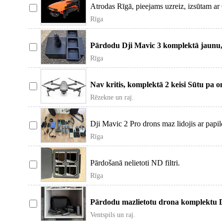
Atrodas Rīgā, pieejams uzreiz, izsūtam
video
Rīga
Pārdodu Dji Mavic 3 komplektā jaunu, o
akumulatora uzlād
Rīga
Nav kritis, komplektā 2 keisi Sūtu pa 
Rēzekne un raj.
Dji Mavic 2 Pro drons maz lidojis ar papild
10
Rīga
Pārdošanā nelietoti ND filtri.
Rīga
Pārdodu mazlietotu drona komplektu 
Stāvoklis ideāls, kā
Ventspils un raj.