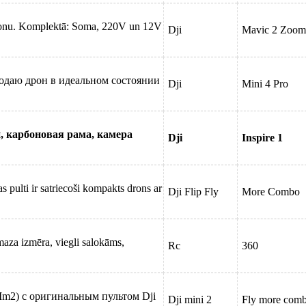
ronu. Komplektā: Soma, 220V un 12V
Dji
Mavic 2 Zoom
родаю дрон в идеальном состоянии
Dji
Mini 4 Pro
 карбоновая рама, камера
Dji
Inspire 1
 pulti ir satriecoši kompakts drons ar
Dji Flip Fly
More Combo
maza izmēra, viegli salokāms,
Rc
360
Mm2) с оригинальным пультом Dji
Dji mini 2
Fly more com