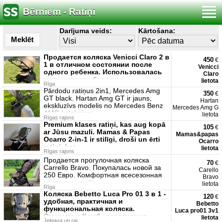
Bērniem - Ratiņi
Darījuma veids:
Kārtošana:
Meklēt
Продается коляска Venicci Claro 2 в
450
€
1 в отличном состоянии после
Venicci
одного ребенка. Использовалась
Claro
мало и очень бережно,
lietota
Rīga
Pārdodu ratiņus 2in1, Mercedes Amg
350
€
GT black. Hartan Amg GT ir jauns,
Hartan
ekskluzīvs modelis no Mercedes Benz
Mercedes Amg G
AMG kolekcijas,
lietota
Rīgas rajons
Premium klases ratiņi, kas aug kopā
105
€
ar Jūsu mazuli. Mamas & Papas
Mamas&papas
Ocarro 2-in-1 ir stilīgi, droši un ērti
Ocarro
ratiņi, kas
lietota
Rīgas rajons
Продается прогулочная коляска
70
€
Carrello Bravo. Покупалась новой за
Carello
250 Евро. Комфортная всесезонная
Bravo
коляска с надёж
lietota
Rīga
Коляска Bebetto Luca Pro 01 3 в 1 -
120
€
удобная, практичная и
Bebetto
функциональная коляска.
Luca pro01 3v1
Описание: Комбинированнaя
lietota
Jelgava un raj.