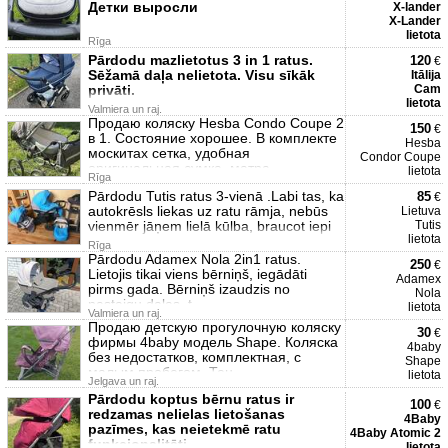
Детки выросли
X-lander
X-Lander
lietota
Rīga
Pārdodu mazlietotus 3 in 1 ratus.
120
€
Sēžamā daļa nelietota. Visu sīkāk
Itālija
privāti.
Cam
lietota
Valmiera un raj.
Продаю коляску Hesba Condo Coupe 2
150
€
в 1. Состояние хорошее. В комплекте
Hesba
москитах сетка, удобная
Condor Coupe
оригинальная сумка, матра
lietota
Rīga
Pārdodu Tutis ratus 3-vienā .Labi tas, ka
85
€
autokrēsls liekas uz ratu rāmja, nebūs
Lietuva
vienmēr jāņem lielā kūlba, braucot iepi
Tutis
lietota
Rīga
Pārdodu Adamex Nola 2in1 ratus.
250
€
Lietojis tikai viens bērniņš, iegādāti
Adamex
pirms gada. Bērniņš izaudzis no
Nola
pastaigu daļas, t
lietota
Valmiera un raj.
Продаю детскую прогулочную коляску
30
€
фирмы 4baby модель Shape. Коляска
4baby
без недостатков, комплектная, с
Shape
малым пробегом. Тен
lietota
Jelgava un raj.
Pārdodu koptus bērnu ratus ir
100
€
redzamas nelielas lietošanas
4Baby
pazīmes, kas neietekmē ratu
4Baby Atomic 2
funkcionalitāti.
lietota