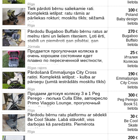
lietota
Rīga
Tiek pārdoti bērnu saliekamie rati.
100
€
Komplektā ietilpst: ratu rāmis ar
Poland
pārliekas rokturi; moskītu tīkls; sēžamā
Baby design
daļ
lietota
Rīga
Pārdodu Bugaboo Buffalo bērnu ratus ar
270
€
melnu rāmi un lieliem riteņiem. Ļoti ērti,
Bugaboo
stabili un piemēroti gan pilsētai, gan
Buffalo
lietota
Jūrmala
Продается прогулочная коляска в
25
€
очень хорошем состоянии едет
Италия
плавно по пересеченной местности,
Коляска
вместительная
lietota
Rīgas rajons
Pārdošanā Emmaljunga City Cross
190
€
ratiņi. Komplektā ietilpst: - kulba ar
Emmaljunga
pārsegu (jumtā iestrādāts moskītu tīkls)
City Cross
-
lietota
Rīga
Продаем детскуя коляску 3 в 1 Peg
300
€
Perego - люлька Culla Elite, автокресло
Peg Perego
Primo Viaggio Lounge, прогулочный
Book 51
блок Peg Per
lietota
Rīga
Pārdodu bērnu ratu platformu ar sēdekli
30
€
Be Cool Skate. Labā stāvoklī, viss
Be Cool
darbojas kā paredzēts. Piemērota
Skate
vecākam
lietota
Rīga
200
€