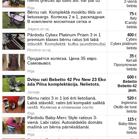
ritenis griežas ap savu asi, var pat uz
2-vienā
vieta
lietota
Rīga
Bērnu rati. Komplektā moskītu tīkls un
75
€
lietussargs. Коляска 2 в 1, раскладная.
Italy
В комплекте москитная сетка и
ICandy
дождевая
lietota
Jelgava un raj.
Pārdodu Cybex Platinum Priam 3 in 1
400
€
premium klases bērnu ratus ļoti labā
Cybex
stāvoklī. Komplektā: kulba jaundzimušaj
Cybex platinum
lietota
Rēzekne un raj.
35
€
Продаётся коляска. Цена 35 евро.
Китай
Самовывоз.
Прогулочная
lietota
Rīga
600
€
Dvīņu rati Bebetto 42 Pro New 23 Eko
Bebetto
āda Pilna komplektācija. Nelietots.
Bebetto 42
jaun.
Jūrmala
Bērnu ratiņi 3 in 1 ļoti ērti lietošanā,
520
€
Labā stāvoklī, ratini ļoti kompakti saliktā
Inglesina
veidā. Коляска в отличном состо
Otutto de luxe
lietota
Rīga
Pārdodu Baby-Merc Style ratiņus 3-
115
€
vienā. Labi ratiņi. Autosēdeklis domāts
Baby-Merc
mašīnā un bērna pārnēsāšanāi.
Style
Sēžamdaļu var li
lietota
Rīga