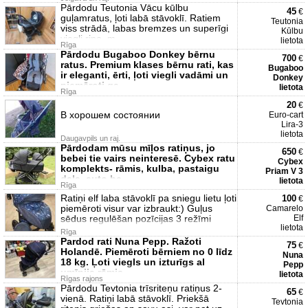
коляскa с
Pārdodu Teutonia Vācu kūlbu
45
€
guļamratus, ļoti labā stāvoklī. Ratiem
Teutonia
viss strādā, labas bremzes un superīgi
Kūlbu
viegli ripo, m
lietota
Rīga
Pārdodu Bugaboo Donkey bērnu
700
€
ratus. Premium klases bērnu rati, kas
Bugaboo
ir eleganti, ērti, ļoti viegli vadāmi un
Donkey
piemēroti ga
lietota
Rīga
20
€
В хорошем состоянии
Euro-cart
Lira-3
lietota
Daugavpils un raj.
Pārdodam mūsu mīļos ratiņus, jo
650
€
bebei tie vairs neinteresē. Cybex ratu
Cybex
komplekts- rāmis, kulba, pastaigu
Priam V 3
daļa, auto be
lietota
Rīga
Ratiņi elf laba stāvoklī pa sniegu lietu ļoti
100
€
piemēroti visur var izbraukt:) Guļus
Camarelo
sēdus regulēšan pozīcijas 3 režīmi
Elf
lietota
Rīga
Pardod rati Nuna Pepp. Ražoti
75
€
Holandē. Piemēroti bērniem no 0 līdz
Nuna
18 kg. Ļoti viegls un izturīgs al
Pepp
umīnija rāmis,
lietota
Rīgas rajons
Pārdodu Tevtonia trīsriteņu ratiņus 2-
65
€
vienā. Ratiņi labā stāvoklī. Priekšā
Tevtonia