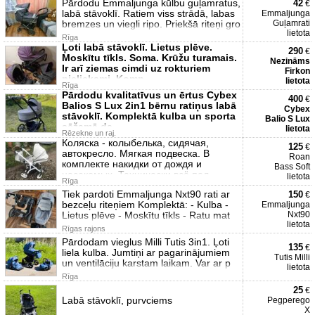
Pārdodu Emmaljunga kūlbu guļamratus,
42
€
labā stāvoklī. Ratiem viss strādā, labas
Emmaljunga
bremzes un viegli ripo. Priekšā riteņi gro
Guļamrati
lietota
Rīga
Ļoti labā stāvoklī. Lietus plēve.
290
€
Moskītu tīkls. Soma. Krūžu turamais.
Nezināms
Ir arī ziemas cimdi uz rokturiem
Firkon
pieliekami. Komp
lietota
Rīga
Pārdodu kvalitatīvus un ērtus Cybex
400
€
Balios S Lux 2in1 bērnu ratiņus labā
Cybex
stāvoklī. Komplektā kulba un sporta
Balio S Lux
sēžamā da
lietota
Rēzekne un raj.
Коляска - колыбелька, сидячая,
125
€
автокресло. Мягкая подвеска. В
Roan
комплекте накидки от дождя и
Bass Soft
насекомых. Технически всё пол
lietota
Rīga
Tiek pardoti Emmaljunga Nxt90 rati ar
150
€
bezceļu riteņiem Komplektā: - Kulba -
Emmaljunga
Lietus plēve - Moskītu tīkls - Ratu mat
Nxt90
lietota
Rīgas rajons
Pārdodam vieglus Milli Tutis 3in1. Ļoti
135
€
liela kulba. Jumtiņi ar pagarinājumiem
Tutis Milli
un ventilāciju karstam laikam. Var ar p
lietota
Rīga
25
€
Labā stāvoklī, purvciems
Pegperego
X