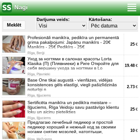
Nagi
Darījuma veids:
Kārtošana:
Meklēt
Profesionāli manikīra, pedikīra un permanentā
grima pakalpojumi: Japāņu manikīrs - 20€
25
€
Manikīrs - 25€ Pedikīrs - 25€
Rīga, Berģi
Уход за ногтями в салонах красоты Lorta
Klasika (П) (Плявниеки) в Риге Откройте для
19.48
€
себя вершину ухода за ногтями в Lo
Rīga, Pļavnieki
Base One tikai augustā - vienfāzes, vidējas
konsistences gēls elastīgi, viegli pašizlīdzinās
2.73
€
noturīgi n
Rīga, Iļģuciems
Sertificēta manikīra un pedikīra meistare –
Iļģuciems, Rīga Veidoju savu pastāvīgo klientu
25
€
loku un aicinu pieteikties
Rīga, Iļģuciems
Предлагаю лечебный педикюр и простой
педикюр хороший и нежный ход за своими
10
€
ногами снятие мозолей, натоптыши,
антигрифос
Rīga, Mežciems