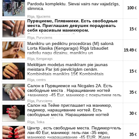
Pardodu komplektu. Sievai vairs nav vajadzīgs,
100
slimnica.
€
Rīga, Iļģuciems
Пурвциемс, Плявниеки. Есть свободные
места. Приглашаю девушек порадовать
15
€
себя красивым маникюром.
Сертифицированный
Rīga, Purvciems
Manikīru un pedikīru procedūras (M) salonā
Lorta Klasika (Ķengarags) Rīgā Izbaudiet
19.49
€
radošu nagu dizainu, manikīru un
Rīga, Ķengarags
Meklējam modeļus manikīram pie jaunas
meistara Par ļoti pievilcīgām cenām.
15
€
Kombinētais manikīrs 15€ Kombinētais
Rīga, centrs
Салон в Пурвциемсе на Nicgales 2A. Есть
свободные места . Наращивание ногтей
35
€
+маникюр -45 Eur, маникюр с покрытием гель
Rīga, Purvciems
Салон на Тейке приглашает на маникюр,
педикюр, наращивание ногтей. Есть
30
€
свободные места. Наращивание ногтей
+маникюр 40-
Rīga, Teika
Центр , есть свободные места. Педикюр+гель
лак-40 Eur, маникюр: гель-лак -35 евро,
35
€
маникюр +наращивание -45 EUR. Ждем