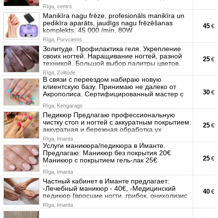
Rīga, centrs
Manikīra nagu frēze, profesionāls manikīra un
pedikīra aparāts, jaudīgs nagu frēzēšanas
45
€
komplekts, 45 000 /min, 80W
Rīga, Purvciems
Золитуде. Профилактика геля. Укрепление
своих ногтей. Наращивание ногтей, разной
25
€
техникой. Большой выбор палитры цветов.
Rīga, Zolitūde
В связи с переездом набираю новую
клиентскую базу. Принимаю не далеко от
30
€
Акрополиса. Сертифицированный мастер с
опытом
Rīga, Ķengarags
Педикюр Предлагаю профессиональную
чистку стоп и ногтей с аккуратным покрытием:
25
€
аккуратная и бережная обработка ух
Rīga, Imanta
Услуги маникюра/педикюра в Иманте.
Предлагаю: Маникюр без покрытия 20€
25
€
Маникюр с покрытием гель-лак 25€
Укрепление
Rīga, Imanta
Частный кабинет в Иманте предлагает:
-Лечебный маникюр - 40€, -Медицинский
40
€
педикюр (вросшие ногти, грибок, онихолизис
Rīga, Imanta