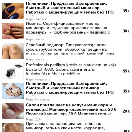
Плявниеки. Предлагаю Вам красивый,
быстрый и качественный маникюр.
35
€
Работаю с моделирующим гелем без TPO
добавки, гель не
Rīga, Pļavnieki
Иманта. Сертифицированный мастер
маникюра и педикюра приглашает вас на
30
€
процедуры: - Комбинированный педикюр с
полной
Rīga, Imanta
Лечебный педикюр. Гиперкератоз(снятие
сухой, грубой кожи, обработка трещин на
-
пятках, удаление натоптышей, мозолей, зерк
Rīga, Imanta
Profesionāls pedikīra krēsls ar plauktiem un kāju
balstu Ch-5005 Salona ratiņi ir ērts un
55
€
funkcionāls mēbeļu priekšme
Rīga, Ķengarags
Плявниеки. Предлагаю Вам красивый,
быстрый и качественный педикюр.
35
€
Работаю с моделирующим гелем без TPO
добавки, гель не
Rīga, Purvciems
Салон приглашает на услуги маникюра и
педикюра: Маникюр классический лак-20 €
20
€
Японский маникюр- 20 € Маникюр гель-л
Rīga, VEF
Приглашаю на наращивание, гель лак
маникюр, гель на свои ногти, коррекция,
30
€