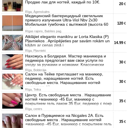
Продаю лак для ногтей, каждый по 10€.
20
€
Rīga, Āgenskalns
Медицинский бактерицидный светильник
прямого излучения Ultra-Viol Nbv 2x30
120
€
Мобильная тумбочка с вытяжкой (высота 60
см)
Rīgas rajons, Babītes pag.
Atklājiet eleganto manikīru ar Lorta Klasika (P)
Pļavniekos . Aprūpējieties par savām rokām un
14.99
€
kājām ar cenas ziņā i
Rīga, Pļavnieki
Нахожусь в Болдерая. Мастер маникюра и
педикюра предлогает вам свои услуги по
30
€
уходу за ручками и ножками: Классически
Rīga, Bolderāja
Салон на Тейке приглашает на маникюр,
педикюр, наращивание ногтей. Есть
30
€
свободные места. Наращивание ногтей
+маникюр 40
Rīga, Teika
Центр. Есть свободные места . Наращивание
ногтей +маникюр -45 Eur, маникюр с
35
€
покрытием гель лаком 35 Eur, педикюр с покр
Rīga, centrs
Салон в Пурвциемсе на Nicgales 2A. Есть
свободные места . Наращивание ногтей
35
€
+маникюр -45 Eur, маникюр с покрытием гель