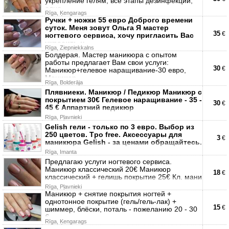
укрепление гелям, все этапы дезинфекции,
одно
Rīga, Ķengarags
Ручки + ножки 55 евро Доброго времени
суток. Меня зовут Ольга Я мастер
35
€
ногтевого сервиса, хочу пригласить Вас
украсить н
Rīga, Ziepniekkalns
Болдерая. Мастер маникюра с опытом
работы предлагает Вам свои услуги:
30
€
Маникюр+гелевое наращивание-30 евро,
Маникюр
Rīga, Bolderāja
Плявниеки. Маникюр / Педикюр Маникюр с
покрытием 30€ Гелевое наращивание - 35 -
30
€
45 € Аппартний педикюр
Rīga, Pļavnieki
Gelish гели - только по 3 евро. Выбор из
250 цветов. Tpo free. Аксессуары для
3
€
маникюра Gelish - за ценами обращайтесь.
Rīga, Imanta
Предлагаю услуги ногтевого сервиса.
Маникюр классический 20€ Маникюр
18
€
классический + гелишь покрытие 25€ Кл. мани
Rīga, Pļavnieki
Маникюр + снятие покрытия ногтей +
однотонное покрытие (гель/гель-лак) +
15
€
шиммер, блёски, поталь - пожеланию 20 - 30
€
Rīga, Ķengarags