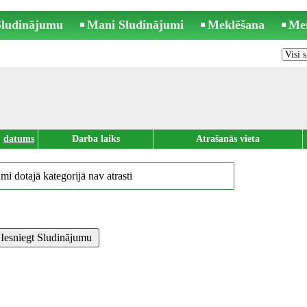
 Sludinājumu
Mani Sludinājumi
Meklēšana
Me
datums
Darba laiks
Atrašanās vieta
mi dotajā kategorijā nav atrasti