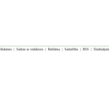
īkdatnes
|
Saikne ar redaktoru
|
Reklāma
|
Sadarbība
|
RSS
| Sludinājumi