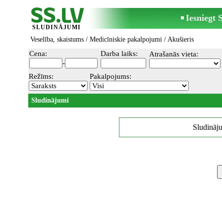
Iesniegt
SLUDINĀJUMI
Veselība, skaistums
/
Medicīniskie pakalpojumi
/ Akušieris
Cena:
Darba laiks:
Atrašanās vieta:
-
Režīms:
Pakalpojums:
Sludinājumi
Sludināju