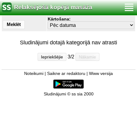
Relaksējošā kopējā masāža
Kārtošana:
Meklēt
Sludinājumi dotajā kategorijā nav atrasti
3/2
Iepriekšējie
Nākamie
Noteikumi
|
Saikne ar redaktoru
|
Www versija
Sludinājumi © ss sia 2000