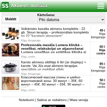
Akmens masāža
Kārtošana:
Meklēt
Vulkānisko bazalta akmeņu komplekts - 22
49
€
gb. Stoun terapija – profesionālais komplekts
Rīga
no 22 "karstiem akmeņiem".
Ķengarags
Rīga, Ķengarags
Profesionāla masāža Lumera klīnikā –
60
€
veselībai, relaksācijai un atjaunošanai
Rīga
Lumera veselības un estētikas klīnika ai
centrs
Rīga, centrs
Karsto akmeņu sildītājs 6 litri (ar displeju) +
85
€
karote. Vai Jūs esat akmens terapijas
Rīga
speciālists un meklējat atbils
Ķengarags
Rīga, Ķengarags
Классический массаж спины и шейно-
50
€
воротниковой зоны: 30 минут – 35€, 60
Rīga
минут – 45€, 80 минут – 55€, 90 минут –
centrs
60€.
Rīga, centrs
Noteikumi
|
Saikne ar redaktoru
|
Www versija