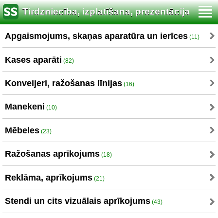
Tirdzniecība, izplatīšana, prezentācija
Apgaismojums, skaņas aparatūra un ierīces
(11)
Kases aparāti
(82)
Konveijeri, ražošanas līnijas
(16)
Manekeni
(10)
Mēbeles
(23)
Ražošanas aprīkojums
(18)
Reklāma, aprīkojums
(21)
Stendi un cits vizuālais aprīkojums
(43)