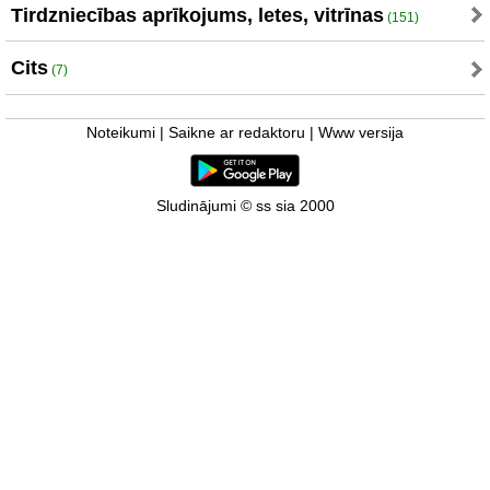
Tirdzniecības aprīkojums, letes, vitrīnas
(151)
Cits
(7)
Noteikumi
|
Saikne ar redaktoru
|
Www versija
Sludinājumi © ss sia 2000