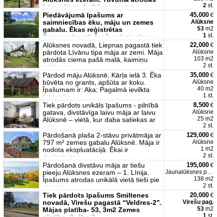
2
st.
bērnudārzs, kultūras centrs
Piedāvājumā īpašums ar
45,000
€
saimniecības ēku, māju un zemes
Alūksne
53
m2
gabalu. Ēkas reģistrētas
1
st.
Zemesgrāmatā. Īpašumā pieejama
aka, kā
Alūksnes novadā, Liepnas pagastā tiek
22,000
€
pārdota Līvānu tipa māja ar zemi. Māja
Alūksne
103 m2
atrodās ciema pašā malā, kaimiņu
2 st.
mājas at
Pārdod māju Alūksnē, Kārļa ielā 3. Ēka
35,000
€
būvēta no grants, apšūta ar koku.
Alūksne
40 m2
Īpašumam ir: Aka; Pagalmā ievilkta
1 st.
ūdens ka
Tiek pārdots unikāls īpašums - pilnībā
8,500
€
gatava, divstāvīga laivu māja ar laivu
Alūksne
25 m2
Alūksnē – vietā, kur daba satiekas ar
2 st.
mier
Pārdošanā plaša 2-stāvu privātmāja ar
129,000
€
797 m² zemes gabalu Alūksnē. Māja ir
Alūksne
1 m2
nodota ekspluatācijā. Ēkai ir
2 st.
dzelzsbeton
Pārdošanā divstāvu māja ar tiešu
195,000
€
pieeju Alūksnes ezeram – 1. Līnija.
Jaunalūksnes pag.
138 m2
Īpašums atrodas unikālā vietā tieši pie
2 st.
ainavis
Tiek pārdots īpašums Smiltenes
20,000
€
novadā, Virešu pagastā “Veldres-2”.
Virešu pag.
53
m2
Mājas platība- 53, 3m2 Zemes
1
st.