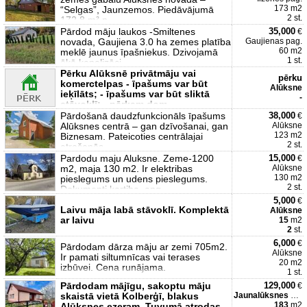
173 m2
“Selgas”, Jaunzemos. Piedāvājumā
2 st.
172.8 m² p
Pārdod māju laukos -Smiltenes
35,000
€
novada, Gaujiena 3.0 ha zemes platība
Gaujienas pag.
60 m2
meklē jaunus īpašniekus. Dzivojamā
1 st.
ēkā kanalizāci
Pērku Alūksnē privātmāju vai
pērku
komerctelpas - īpašums var būt
Alūksne
ieķīlāts; - īpašums var būt sliktā
-
stāvoklī; - pērkam dom
Pārdošanā daudzfunkcionāls īpašums
38,000
€
Alūksnes centrā – gan dzīvošanai, gan
Alūksne
123 m2
Biznesam. Pateicoties centrālajai
2 st.
atrašanās
Pardodu maju Aluksne. Zeme-1200
15,000
€
m2, maja 130 m2. Ir elektribas
Alūksne
130 m2
pieslegums un udens pieslegums.
2 st.
Dokumenti kartiba, apg
5,000
€
Laivu māja labā stāvoklī. Komplektā
Alūksne
ar laivu
15
m2
2
st.
6,000
€
Pārdodam dārza māju ar zemi 705m2.
Alūksne
Ir pamati siltumnīcas vai terases
20 m2
izbūvei. Cena runājama.
1 st.
Pārdodam mājīgu, sakoptu māju
129,000
€
skaistā vietā Kolberģī, blakus
Jaunalūksnes pag.
183
m2
Alūksnes ezeram. Tuvumā atrodas