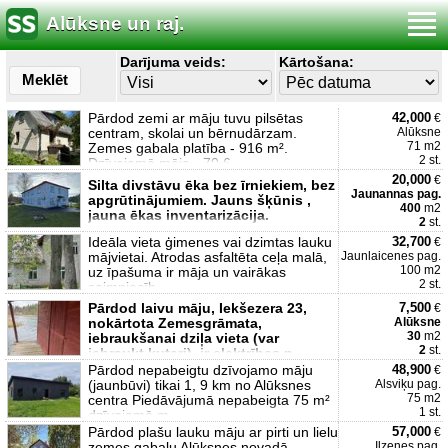
Alūksne un raj.
Darījuma veids:
Kārtošana:
Meklēt
Pārdod zemi ar māju tuvu pilsētas
42,000
€
centram, skolai un bērnudārzam.
Alūksne
71 m2
Zemes gabala platība - 916 m².
2 st.
Dzīvojamā māja - 70.6
20,000
€
Silta divstāvu ēka bez īrniekiem, bez
Jaunannas pag.
apgrūtinājumiem. Jauns šķūnis ,
400
m2
jauna ēkas inventarizācija.
2
st.
Ideāla vieta ģimenes vai dzimtas lauku
32,700
€
mājvietai. Atrodas asfaltēta ceļa malā,
Jaunlaicenes pag.
100 m2
uz īpašuma ir māja un vairākas
2 st.
saimniecīb
Pārdod laivu māju, Iekšezera 23,
7,500
€
nokārtota Zemesgrāmata,
Alūksne
30
m2
iebraukšanai dziļa vieta (var
2
st.
iebraukt kuteri), ir elektrības p
Pārdod nepabeigtu dzīvojamo māju
48,900
€
(jaunbūvi) tikai 1, 9 km no Alūksnes
Alsviķu pag.
75 m2
centra Piedāvājumā nepabeigta 75 m²
1 st.
dzīvojamā m
Pārdod plašu lauku māju ar pirti un lielu
57,000
€
zemes gabalu Alūksnes novadā –
Ilzenes pag.