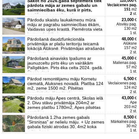
Sākot no 2026.gada septembra tiek
110,000
€
pārdota māja ar zemes gabalu un
Veclaicenes pag.
151
m2
saimniecības ēku, kurā ir pirts,
2
st.
garāža un pagrabs, gl
Pārdodu skaistu laukakmeņu mūra
23,000
€
māju ar pagrabu saimniecības ēkām,
Alsviķu pag.
130 m2
Vaidavas upes krastā. Piemērota vieta
1 st.
komercdarbībai,
Pārdošanā daudzfunkcionāla
48,000
€
privātmāja ar plašu teritoriju teicamā
Alūksne
157 m2
lokācijā Alūksnē. Privātmājas atrašanās
2 st.
vieta nodr
Pārdošanā ainavisks īpašums ar
45,000
€
jaunuzceltu pirts ēku un vairākām
Malienas pag.
57 m2
Palīgēkām. Pirts ēka celta 2024. gadā.
1 st.
Ēkai ir dzel
Pārdod remontējamu māju Kornetu
6,500
€
ciematā, Aluksnes novadā. Platība 124
Veclaicenes pag.
124 m2
m2, zeme 1500 m2. Pilsētas
2 st.
kanalizācija. Kamēr slu
Pārdodu māju Apes centrā, Skolas ielā
43,000
€
2. Divu stāvu privātmāja 204m2 ar
Ape
203 m2
zemes platību 1780m2, Apes pilsētas
2 st.
centrā, s
Pārdošanā 1.2ha zemes gabals
8,500
€
“Sirsniņas” ar nelielu māju. + Uz zemes
Mārkalnes pag.
30 m2
gabala fiziski atrodas 30, 4m2 koka
1 st.
māja, kas i