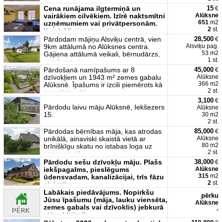
platība- 0, 4ha 2
Cena runājama ilgtermiņā un
15
€
vairākiem cilvēkiem. Izīrē naktsmītni
Alūksne
651
m2
uzņēmumiem vai privātpersonām.
2
st.
Kopā 18 viesnīcas tipa
Pārdodam mājiņu Alsviķu centrā, vien
28,500
€
9km attālumā no Alūksnes centra.
Alsviķu pag.
53 m2
Gājiena attālumā veikali, bērnudārzs,
1 st.
autobusa pie
Pārdošanā namīpašums ar 8
45,000
€
dzīvokļiem un 1943 m² zemes gabalu
Alūksne
366 m2
Alūksnē. Īpašums ir izcili piemērots kā
2 st.
investīciju obj
3,100
€
Pārdodu laivu māju Alūksnē, Iekšezers
Alūksne
15.
30 m2
2 st.
Pārdodas bērnības māja, kas atrodas
85,000
€
unikālā, ainaviski skaistā vietā ar
Alūksne
80 m2
brīnišķīgu skatu no istabas loga uz
2 st.
ezeru un pil
Pārdodu sešu dzīvokļu māju. Plašs
38,000
€
iekšpagalms, pieslēgums
Alūksne
315
m2
ūdensvadam, kanalizācijai, trīs fāzu
2
st.
elektrība.
Labākais piedāvājums. Nopirkšu
pērku
Jūsu īpašumu (māja, lauku viensēta,
Alūksne
zemes gabals vai dzīvoklis) jebkurā
-
stāvoklī (ar/b