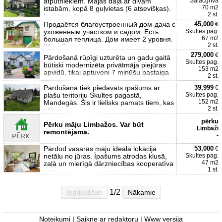
atpūtniekiem. Mājas daļa ar divām
Salacgrīva
70 m2
istabām, kopā 8 guļvietas (6 atsevišķas).
2 st.
Ir virtuve, ter
Продаётся благоустроенный дом-дача с
45,000
€
ухоженным участком и садом. Есть
Skultes pag.
67 m2
большая теплица. Дом имеет 2 уровня.
2 st.
Жилой этаж:
279,000
€
Pārdošanā rūpīgi uzturēta un gadu gaitā
Skultes pag.
būtiski modernizēta privātmāja piejūras
153 m2
apvidū, tikai aptuveni 7 minūšu pastaiga
2 st.
Pārdošanā tiek piedāvāts īpašums ar
39,999
€
plašu teritoriju Skultes pagastā,
Skultes pag.
152 m2
Mandegās. Šis ir lielisks pamats tiem, kas
2 st.
vēlas i
pērku
Pērku māju Limbažos. Var būt
Limbaži
remontējama.
-
Pārdod vasaras māju ideālā lokācijā
53,000
€
netālu no jūras. Īpašums atrodas klusā,
Skultes pag.
47 m2
zaļā un mierīgā dārzniecības kooperatīva
1 st.
apv
1/2
Iepriekšējie
Nākamie
Noteikumi
|
Saikne ar redaktoru
|
Www versija