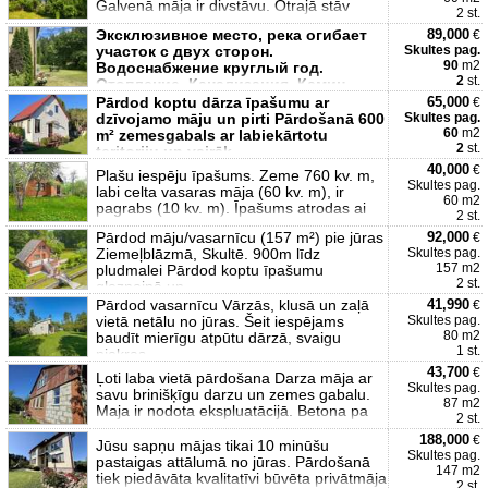
Galvenā māja ir divstāvu. Otrajā stāv
2 st.
Эксклюзивное место, река огибает
89,000
€
участок с двух сторон.
Skultes pag.
90
m2
Водоснабжение круглый год.
2
st.
Отопление, Канализация, Камин,
Бойлер
Pārdod koptu dārza īpašumu ar
65,000
€
dzīvojamo māju un pirti Pārdošanā 600
Skultes pag.
60
m2
m² zemesgabals ar labiekārtotu
2
st.
teritoriju un vairāk
40,000
€
Plašu iespēju īpašums. Zeme 760 kv. m,
Skultes pag.
labi celta vasaras māja (60 kv. m), ir
60 m2
pagrabs (10 kv. m). Īpašums atrodas ai
2 st.
Pārdod māju/vasarnīcu (157 m²) pie jūras
92,000
€
Ziemeļblāzmā, Skultē. 900m līdz
Skultes pag.
157 m2
pludmalei Pārdod koptu īpašumu
2 st.
gleznainā un
Pārdod vasarnīcu Vārzās, klusā un zaļā
41,990
€
vietā netālu no jūras. Šeit iespējams
Skultes pag.
80 m2
baudīt mierīgu atpūtu dārzā, svaigu
1 st.
piekras
43,700
€
Ļoti laba vietā pārdošana Darza māja ar
Skultes pag.
savu brinišķīgu darzu un zemes gabalu.
87 m2
Maja ir nodota ekspluatācijā. Betona pa
2 st.
188,000
€
Jūsu sapņu mājas tikai 10 minūšu
Skultes pag.
pastaigas attālumā no jūras. Pārdošanā
147 m2
tiek piedāvāta kvalitatīvi būvēta privātmāja
2 st.