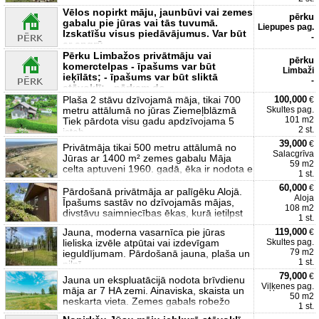
Vēlos nopirkt māju, jaunbūvi vai zemes
pērku
gabalu pie jūras vai tās tuvumā.
Liepupes pag.
Izskatīšu visus piedāvājumus. Var būt
-
ar apgrū
Pērku Limbažos privātmāju vai
pērku
komerctelpas - īpašums var būt
Limbaži
ieķīlāts; - īpašums var būt sliktā
-
stāvoklī; - pērkam do
Plaša 2 stāvu dzīvojamā māja, tikai 700
100,000
€
metru attālumā no jūras Ziemeļblāzmā
Skultes pag.
101 m2
Tiek pārdota visu gadu apdzīvojama 5
2 st.
istab
39,000
€
Privātmāja tikai 500 metru attālumā no
Salacgrīva
Jūras ar 1400 m² zemes gabalu Māja
59 m2
celta aptuveni 1960. gadā, ēka ir nodota e
1 st.
60,000
€
Pārdošanā privātmāja ar palīgēku Alojā.
Aloja
Īpašums sastāv no dzīvojamās mājas,
108 m2
divstāvu saimniecības ēkas, kurā ietilpst
1 st.
Jauna, moderna vasarnīca pie jūras
119,000
€
lieliska izvēle atpūtai vai izdevīgam
Skultes pag.
79 m2
ieguldījumam. Pārdošanā jauna, plaša un
1 st.
pilnī
79,000
€
Jauna un ekspluatācijā nodota brīvdienu
Viļķenes pag.
māja ar 7 HA zemi. Ainaviska, skaista un
50 m2
neskarta vieta. Zemes gabals robežo
1 st.