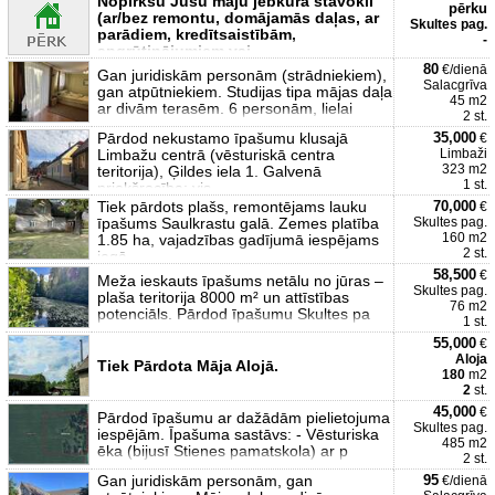
Nopirkšu Jūsu māju jebkurā stāvoklī
pērku
(ar/bez remontu, domājamās daļas, ar
Skultes pag.
parādiem, kredītsaistībām,
-
apgrūtinājumiem vai
80
€/dienā
Gan juridiskām personām (strādniekiem),
Salacgrīva
gan atpūtniekiem. Studijas tipa mājas daļa
45 m2
ar divām terasēm. 6 personām, lielai
2 st.
Pārdod nekustamo īpašumu klusajā
35,000
€
Limbažu centrā (vēsturiskā centra
Limbaži
323 m2
teritorija), Ģildes iela 1. Galvenā
1 st.
priekšrocība: vis
Tiek pārdots plašs, remontējams lauku
70,000
€
īpašums Saulkrastu galā. Zemes platība
Skultes pag.
160 m2
1.85 ha, vajadzības gadījumā iespējams
2 st.
iegā
58,500
€
Meža ieskauts īpašums netālu no jūras –
Skultes pag.
plaša teritorija 8000 m² un attīstības
76 m2
potenciāls. Pārdod īpašumu Skultes pa
1 st.
55,000
€
Aloja
Tiek Pārdota Māja Alojā.
180
m2
2
st.
45,000
€
Pārdod īpašumu ar dažādām pielietojuma
Skultes pag.
iespējām. Īpašuma sastāvs: - Vēsturiska
485 m2
ēka (bijusī Stienes pamatskola) ar p
2 st.
Gan juridiskām personām, gan
95
€/dienā