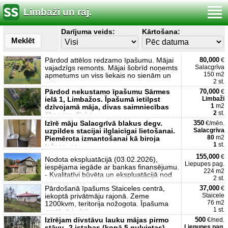
Limbaži un raj.
Darījuma veids:
Kārtošana:
Meklēt
Pārdod attēlos redzamo īpašumu. Mājai
80,000
€
vajadzīgs remonts. Mājai šobrīd noņemts
Salacgrīva
150 m2
apmetums un viss liekais no sienām un
2 st.
grie
Pārdod nekustamo īpašumu Sārmes
70,000
€
ielā 1, Limbažos. Īpašumā ietilpst
Limbaži
1
m2
dzīvojamā māja, divas saimniecības
2
st.
ēkas un divi a
Izīrē māju Salacgrīvā blakus degv.
350
€/mēn.
uzpildes stacijai ilglaicīgai lietošanai.
Salacgrīva
80
m2
Piemērota izmantošanai kā biroja
1
st.
telpas, pr
155,000
€
Nodota ekspluatācijā (03.02.2026),
Liepupes pag.
iespējama iegāde ar bankas finansējumu.
224 m2
- Kvalitatīvi būvēta un ekspluatācijā nod
2 st.
Pārdošanā īpašums Staiceles centrā,
37,000
€
iekoptā privātmāju rajonā. Zeme
Staicele
76 m2
1200kvm, teritorija nožogota. Īpašuma
1 st.
sastāvā ir dzī
Izīrējam divstāvu lauku mājas pirmo
500
€/ned.
stāvu- 2 istabas (kopā 5 guļvietas),
Liepupes pag.