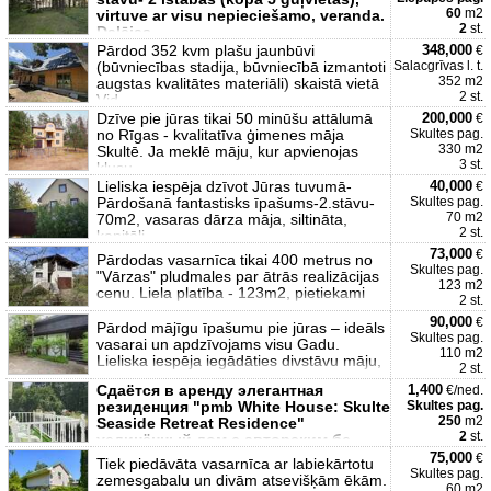
60
m2
virtuve ar visu nepieciešamo, veranda.
2
st.
Daļējas
Pārdod 352 kvm plašu jaunbūvi
348,000
€
(būvniecības stadija, būvniecībā izmantoti
Salacgrīvas l. t.
352 m2
augstas kvalitātes materiāli) skaistā vietā
2 st.
Vid
Dzīve pie jūras tikai 50 minūšu attālumā
200,000
€
no Rīgas - kvalitatīva ģimenes māja
Skultes pag.
330 m2
Skultē. Ja meklē māju, kur apvienojas
3 st.
klusu
Lieliska iespēja dzīvot Jūras tuvumā-
40,000
€
Pārdošanā fantastisks īpašums-2.stāvu-
Skultes pag.
70 m2
70m2, vasaras dārza māja, siltināta,
2 st.
kapitāli
73,000
€
Pārdodas vasarnīca tikai 400 metrus no
Skultes pag.
"Vārzas" pludmales par ātrās realizācijas
123 m2
cenu. Liela platība - 123m2, pietiekami
2 st.
90,000
€
Pārdod mājīgu īpašumu pie jūras – ideāls
Skultes pag.
vasarai un apdzīvojams visu Gadu.
110 m2
Lieliska iespēja iegādāties divstāvu māju,
2 st.
Сдаётся в аренду элегантная
1,400
€/ned.
резиденция "pmb White House: Skulte
Skultes pag.
250
m2
Seaside Retreat Residence"
2
st.
уединённый дом с авторским бе
75,000
€
Tiek piedāvāta vasarnīca ar labiekārtotu
Skultes pag.
zemesgabalu un divām atsevišķām ēkām.
60 m2