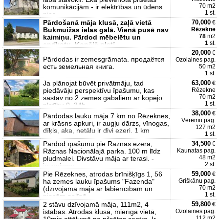
70 m2
komunikācijām - ir elektrības un ūdens
1 st.
pies
Pārdošanā māja klusā, zaļā vietā
70,000
€
Bukmuižas ielas galā. Vienā pusē nav
Rēzekne
78
m2
kaimiņu. Pārdod mēbelētu un
1
st.
aprīkotu. Kopējā platī
20,000
€
Pārdodas ir zemesgrāmata. продаётся
Ozolaines pag.
есть земельная книга.
50 m2
1 st.
Ja plānojat būvēt privātmāju, tad
63,000
€
piedāvāju perspektīvu īpašumu, kas
Rēzekne
70 m2
sastāv no 2 zemes gabaliem ar kopējo
1 st.
platību 0, 34h
38,000
€
Pārdodas lauku māja 7 km no Rēzeknes,
Vērēmu pag.
ar krāsns apkuri, ir augļu dārzs, vīnogas,
127 m2
dīķis, aka, netālu ir divi ezeri. 1 km
1 st.
Pārdod īpašumu pie Rāznas ezera,
34,500
€
Rāznas Nacionālajā parka. 100 m līdz
Kaunatas pag.
48 m2
pludmalei. Divstāvu māja ar terasi. -
2 st.
iespējama
Pie Rēzeknes, atrodas brīnišķīgs 1, 56
59,000
€
ha zemes lauku īpašums "Fazenda"
Griškānu pag.
70 m2
(dzīvojama māja ar labierīcībām un
1 st.
piecām palīgē
2 stāvu dzīvojamā māja, 111m2, 4
59,800
€
istabas. Atrodas klusā, mierīgā vietā,
Ozolaines pag.
112 m2