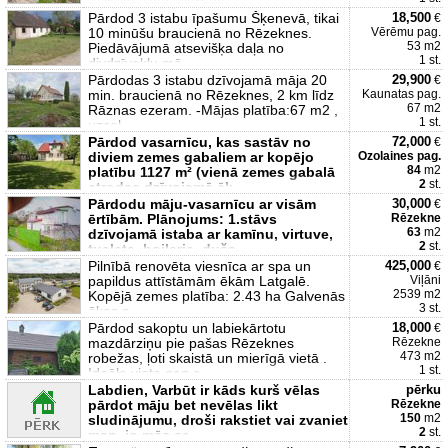
отдыха. Под всем до
Pārdod 3 istabu īpašumu Šķenevā, tikai
18,500
€
10 minūšu braucienā no Rēzeknes.
Vērēmu pag.
53 m2
Piedāvājumā atsevišķa daļa no
1 st.
divdzīvokļu mā
Pārdodas 3 istabu dzīvojamā māja 20
29,900
€
min. braucienā no Rēzeknes, 2 km līdz
Kaunatas pag.
67 m2
Rāznas ezeram. -Mājas platība:67 m2 ,
1 st.
uzcel
Pārdod vasarnīcu, kas sastāv no
72,000
€
diviem zemes gabaliem ar kopējo
Ozolaines pag.
84
m2
platību 1127 m² (vienā zemes gabalā
2
st.
atrodas dzīvojamā ēk
Pārdodu māju-vasarnīcu ar visām
30,000
€
ērtībām. Plānojums: 1.stāvs
Rēzekne
63
m2
dzīvojamā istaba ar kamīnu, virtuve,
2
st.
tualete, boileris, duša
Pilnībā renovēta viesnīca ar spa un
425,000
€
papildus attīstāmām ēkām Latgalē.
Viļāni
2539 m2
Kopējā zemes platība: 2.43 ha Galvenās
3 st.
ēkas p
Pārdod sakoptu un labiekārtotu
18,000
€
mazdārziņu pie pašas Rēzeknes
Rēzekne
473 m2
robežas, ļoti skaistā un mierīgā vietā .
1 st.
Ideāla vieta gan a
Labdien, Varbūt ir kāds kurš vēlas
pērku
pārdot māju bet nevēlas likt
Rēzekne
150
m2
sludinājumu, droši rakstiet vai zvaniet
2
st.
man, jo mēs sa