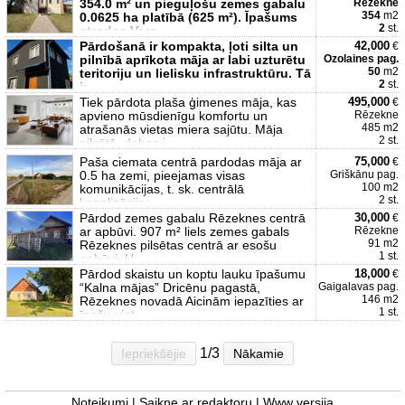
354.0 m² un pieguļošu zemes gabalu
Rēzekne
354
m2
0.0625 ha platībā (625 m²). Īpašums
2
st.
atrodas Varo
Pārdošanā ir kompakta, ļoti silta un
42,000
€
pilnībā aprīkota māja ar labi uzturētu
Ozolaines pag.
50
m2
teritoriju un lielisku infrastruktūru. Tā
2
st.
ir
Tiek pārdota plaša ģimenes māja, kas
495,000
€
apvieno mūsdienīgu komfortu un
Rēzekne
485 m2
atrašanās vietas miera sajūtu. Māja
2 st.
pilsētā, dabas i
Paša ciemata centrā pardodas māja ar
75,000
€
0.5 ha zemi, pieejamas visas
Griškānu pag.
100 m2
komunikācijas, t. sk. centrālā
2 st.
kanalizācija.
Pārdod zemes gabalu Rēzeknes centrā
30,000
€
ar apbūvi. 907 m² liels zemes gabals
Rēzekne
91 m2
Rēzeknes pilsētas centrā ar esošu
1 st.
apbūvi. U
Pārdod skaistu un koptu lauku īpašumu
18,000
€
“Kalna mājas” Dricēnu pagastā,
Gaigalavas pag.
146 m2
Rēzeknes novadā Aicinām iepazīties ar
1 st.
īpašu viet
1/3
Iepriekšējie
Nākamie
Noteikumi
|
Saikne ar redaktoru
|
Www versija