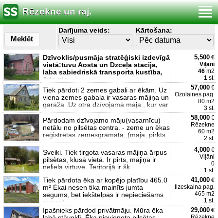
Rēzekne un raj.
Darījuma veids:
Kārtošana:
Meklēt
Dzīvoklis/pusmāja stratēģiski izdevīgā
5,500
€
vietā:tuvu Aosta un Dzceļa stacija,
Viļāni
46
m2
laba sabiedriskā transporta kustība,
1
st.
ērta pie
57,000
€
Tiek pārdoti 2 zemes gabali ar ēkām. Uz
Ozolaines pag.
viena zemes gabala ir vasaras mājiņa un
80 m2
garāža .Uz otra dzīvojamā māja , kur var
3 st.
58,000
€
Pārdodam dzīvojamo māju(vasarnīcu)
Rēzekne
netālu no pilsētas centra. - zeme un ēkas
60 m2
reģistrētas zemesgrāmatā; (māja, pirkts
2 st.
4,000
€
Sveiki. Tiek tirgota vasaras mājiņa ārpus
Viļāni
pilsètas, klusā vietā. Ir pirts, mājiņā ir
0
neliela virtuve. Teritorijā ir šķ
1 st.
Tiek pārdota ēka ar kopējo platību 465.0
41,000
€
m² Ēkai nesen tika mainīts jumta
Ilzeskalna pag.
465 m2
segums, bet iekštelpās ir nepieciešams
1 st.
remont
Īpašnieks pārdod privātmāju. Mūra ēka
29,000
€
labā stāvoklī. Ēka pievienota pilsētas
Rēzekne