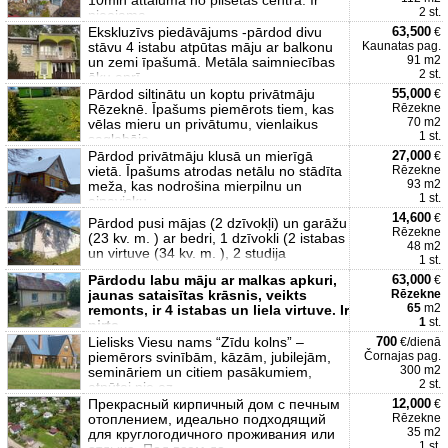
10min attālumā no pilsētas centra. Ir
2 st.
pieejama
Ekskluzīvs piedāvājums -pārdod divu
63,500
€
stāvu 4 istabu atpūtas māju ar balkonu
Kaunatas pag.
91 m2
un zemi īpašumā. Metāla saimniecības
2 st.
ēku aprī
Pārdod siltinātu un koptu privātmāju
55,000
€
Rēzeknē. Īpašums piemērots tiem, kas
Rēzekne
70 m2
vēlas mieru un privātumu, vienlaikus
1 st.
saglabājo
Pārdod privātmāju klusā un mierīgā
27,000
€
vietā. Īpašums atrodas netālu no stādīta
Rēzekne
93 m2
meža, kas nodrošina mierpilnu un
1 st.
ainavisku
14,600
€
Pārdod pusi mājas (2 dzīvokļi) un garāžu
Rēzekne
(23 kv. m. ) ar bedri, 1 dzīvokli (2 istabas
48 m2
un virtuve (34 kv. m. ), 2 studija
1 st.
Pārdodu labu māju ar malkas apkuri,
63,000
€
jaunas sataisītas krāsnis, veikts
Rēzekne
65
m2
remonts, ir 4 istabas un liela virtuve. Ir
1
st.
pirts,
Lielisks Viesu nams “Zīdu kolns” –
700
€/dienā
piemērors svinībām, kāzām, jubilejām,
Čornajas pag.
300 m2
semināriem un citiem pasākumiem,
2 st.
atpūtai pie ez
Прекрасный кирпичный дом с печным
12,000
€
отоплением, идеально подходящий
Rēzekne
35 m2
для круглогодичного проживания или
1 st.