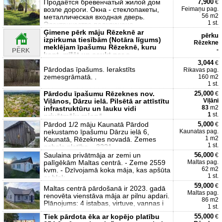
Продаётся бревенчатый жилой дом
7,900
€
возле дороги. Окна - стеклопакеты,
Feimaņu pag.
56 m2
металлическая входная дверь.
1 st.
Электричество подключено
Ģimene pērk māju Rēzeknē ar
pērku
izpirkuma tiesībām (Notāra līgums)
Rēzekne
meklējam īpašumu Rēzeknē, kuru
-
kopt, mīlēt un saukt par s
3,044
€
Pārdodas īpašums. Ierakstīts
Rikavas pag.
zemesgrāmatā. .
160 m2
1 st.
Pārdodu īpašumu Rēzeknes nov.
25,000
€
Viļānos, Dārzu ielā. Pilsētā ar attīstītu
Viļāni
83
m2
infrastruktūru un lauku vidi
1
st.
privātmāju rajonā.
Pārdod 1/2 māju Kaunatā Pārdod
5,000
€
nekustamo īpašumu Dārzu ielā 6,
Kaunatas pag.
1 m2
Kaunatā, Rēzeknes novadā. Zemes
1 st.
gabala platība – 3221
Saulaina privātmāja ar zemi un
56,000
€
palīgēkām Maltas centrā. - Zeme 2559
Maltas pag.
62 m2
kvm. - Dzīvojamā koka māja, kas apšūta
1 st.
ar blok
59,000
€
Maltas centrā pārdošanā ir 2023. gadā
Maltas pag.
renovēta vienstāva māja ar pilnu apdari.
86 m2
Plānojums: 4 istabas, virtuve, vannas i
1 st.
Tiek pārdota ēka ar kopējo platību
55,000
€