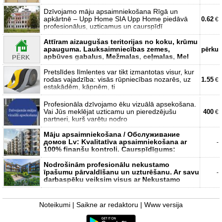
Dzīvojamo māju apsaimniekošana Rīgā un
apkārtnē – Upp Home SIA Upp Home piedāvā
0.62
€
profesionālus, uzticamus un caurspīdī
Attīram aizaugušas teritorijas no koku, krūmu
apauguma. Lauksaimniecības zemes,
pērku
apbūves gabalus, Mežmalas, ceļmalas, Mel
Pretslīdes līmlentes var tikt izmantotas visur, kur
rodas vajadzība: visās rūpniecības nozarēs, uz
1.55
€
estakādēm, kāpnēm, ti
Profesionāla dzīvojamo ēku vizuālā apsekošana.
Vai Jūs meklējat uzticamu un pieredzējušu
400
€
partneri, kurš varētu nodro
Māju apsaimniekošana / Обслуживание
домов Lv: Kvalitatīva apsaimniekošana ar
-
100% finanšu kontroli. Caurspīdīgums:
Nodrošinām profesionālu nekustamo
īpašumu pārvaldīšanu un uzturēšanu. Ar savu
-
darbaspēku veiksim visus ar Nekustamo
Noteikumi
|
Saikne ar redaktoru
|
Www versija