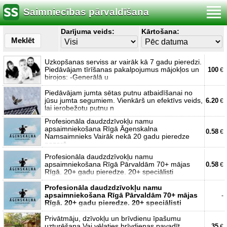
Saimniecības pārvaldīšana
Darījuma veids:
Kārtošana:
Meklēt
Uzkopšanas serviss ar vairāk kā 7 gadu pieredzi.
Piedāvājam tīrīšanas pakalpojumus mājokļos un
100
€
birojos: -Ģenerālā u
Piedāvājam jumta sētas putnu atbaidīšanai no
jūsu jumta segumiem. Vienkārš un efektīvs veids,
6.20
€
lai ierobežotu putnu n
Profesionāla daudzdzīvokļu namu
apsaimniekošana Rīgā Āgenskalna
0.58
€
Namsaimnieks Vairāk nekā 20 gadu pieredze
nozarē.
Profesionāla daudzdzīvokļu namu
apsaimniekošana Rīgā Pārvaldām 70+ mājas
0.58
€
Rīgā. 20+ gadu pieredze. 20+ speciālisti
Profesionāla daudzdzīvokļu namu
apsaimniekošana Rīgā Pārvaldām 70+ mājas
-
Rīgā. 20+ gadu pieredze. 20+ speciālisti
Privātmāju, dzīvokļu un brīvdienu īpašumu
uzturēšana Vai vēlaties brīvdienas pavadīt
35
€