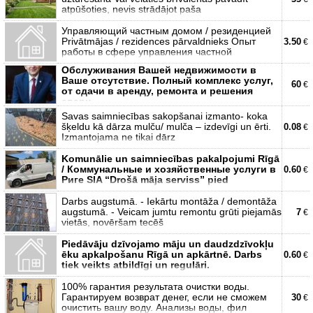
atpūšoties, nevis strādājot paša
Управляющий частным домом / резиденцией
Privātmājas / rezidences pārvaldnieks Опыт
3.50
€
работы в сфере управления частной
Обслуживания Вашей недвижимости в
Ваше отсутствие. Полный комплекс услуг,
60
€
от сдачи в аренду, ремонта и решения
авари
Savas saimniecības sakopšanai izmanto- koka
šķeldu kā dārza mulču/ mulča – izdevīgi un ērti.
0.08
€
Izmantojama ne tikai dārz
Komunālie un saimniecības pakalpojumi Rīgā
/ Коммунальные и хозяйственные услуги в
0.60
€
Риге SIA “Drošā māja serviss” pied
Darbs augstumā. - Iekārtu montāža / demontāža
augstumā. - Veicam jumtu remontu grūti piejamās
7
€
vietās, novēršam tecēš
Piedāvāju dzīvojamo māju un daudzdzīvokļu
ēku apkalpošanu Rīgā un apkārtnē. Darbs
0.60
€
tiek veikts atbildīgi un regulāri.
100% гарантия результата очистки воды.
Гарантируем возврат денег, если не сможем
30
€
очистить вашу воду. Анализы воды, фил