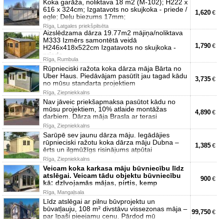
Koka garāža, noliktava 18 m2 (M-102); H222 x
616 x 324cm; Izgatavots no skujkoka - priede /
1,620
€
egle; Deļu biezums 17mm;
Rīga, Latgales priekšpilsēta
Aizslēdzama dārza 19.77m2 mājiņa/noliktava
M333 Izmērs samontētā veidā
1,790
€
H246x418x522cm Izgatavots no skujkoka -
priede
Rīga, Rumbula
Rūpnieciski ražota koka dārza māja Bārta no
Uber Haus. Piedāvājam pasūtīt jau tagad kādu
3,735
€
no mūsu standarta projektiem
Rīga, Ziepniekkalns
Nav jāveic priekšapmaksa pasūtot kādu no
mūsu projektiem, 10% atlaide montāžas
4,890
€
darbiem. Dārza māja Brasla ar terasi
Rīga, Ziepniekkalns
Sarūpē sev jaunu dārza māju. Iegādājies
rūpnieciski ražotu koka dārza māju Dubna –
1,385
€
ērts un ilgmūžīgs risinājums atpūtai
Rīga, Ziepniekkalns
Veicam koka karkasa māju būvniecību līdz
atslēgai. Veicam tādu objektu būvniecību
900
€
kā: dzīvojamās mājas, pirtis, kemp
Rīga, Mangaļsala
Līdz atslēgai ar pilnu būvprojektu un
būvatļauju, 108 m² divstāvu vissezonas māja –
99,750
€
par īpaši pieejamu cenu. Pārdod mū