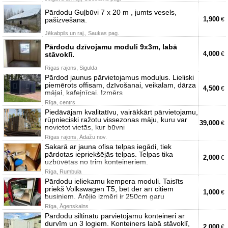
Pārdodu Guļbūvi 7 x 20 m , jumts vesels,
1,900
pašizvešana.
€
Jēkabpils un raj., Saukas pag.
Pārdodu dzīvojamu moduli 9x3m, labā
4,000
stāvoklī.
€
Rīgas rajons, Sigulda
Pārdod jaunus pārvietojamus moduļus. Lieliski
piemērots offisam, dzīvošanai, veikalam, dārza
4,500
€
mājai, kafejnīcai. Izmērs
Rīga, centrs
Piedāvājam kvalitatīvu, vairākkārt pārvietojamu,
rūpnieciski ražotu vissezonas māju, kuru var
39,000
€
novietot vietās, kur būvni
Rīgas rajons, Ādažu nov.
Sakarā ar jauna ofisa telpas iegādi, tiek
pārdotas iepriekšējās telpas. Telpas tika
2,000
€
uzbūvētas no trim konteineriem.
Rīga, Rumbula
Pārdodu ieliekamu kempera moduli. Taisīts
priekš Volkswagen T5, bet der arī citiem
1,000
€
busiņiem. Ārējie izmēri ir 250cm garu
Rīga, Āgenskalns
Pārdodu siltinātu pārvietojamu konteineri ar
durvīm un 3 logiem. Konteiners labā stāvoklī,
2,000
€