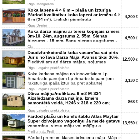
Rīga, Mangaļsala
Koka lapene 4 × 6 m – plaša un izturīga
Pārdod kvalitatīvu koka lapeni ar izmēru 4 ×
4,200
€
6 m (24 m²). Lieliski piemērota
Rīga, Dreiliņi
Koka darza majinu ar teresi kopejais izmers
3m-10. 24m, augstums 2. 55m, Sienas
4,500
€
biezums : 19 mm. Sanu sienas augstums -
Cits
Daudzfunkcionāla koka vasarnīca vai pirts
Juris noTava Dārza Māja. Avanss tikai 30%.
12,900
€
Piedāvājam arī dārza mājas, nojumes
Rīga, Latgales priekšpilsēta
Koka karkasa mājiņa no innovatīviem Lp
Smartside paneļiem Lp Smartside paneļiem
3,130
€
raksturīga īpaša izturība pret apkārtēj
Rīga, Latgales priekšpilsēta
Dārza mājiņa/noliktava 6 m2 M-334
Aizslēdzama dārza mājiņa. Izmērs
868
€
samontētā veidā, H246 x 318 x 220 cm;
Izgatavot
Rīga, Latgales priekšpilsēta
Pārdod plašu un komfortablu Atlas Mayfair
Super dzīvojamo vagoniņu Ja meklē gatavu
13,950
€
vasarnīcu, viesu māju vai mājīgu a
Preiļi un raj., Preiļi
Pārdod premium klases brīvdienu māju. Māja ir