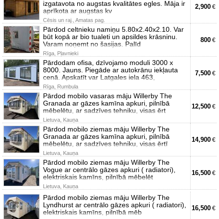
izgatavota no augstas kvalitātes egles. Māja ir
2,900
€
aprīkota ar augstas kv
Cēsis un raj., Amatas pag.
Pārdod celtnieku namiņu 5.80x2.40x2.10. Var
būt kopā ar bio tualeti un apsildes krāsninu.
800
€
Varam noņemt no šasijas. Palīd
Rīga, Pļavnieki
Pārdodam ofisa, dzīvojamo moduli 3000 x
8000. Jauns. Piegāde ar autokrānu iekļauta
7,500
€
cenā. Apskatīt var Latgales iela 463,
Rīga, Rumbula
Pārdod mobilo vasaras māju Willerby The
Granada ar gāzes kamīna apkuri, pilnībā
12,500
€
mēbelētu, ar sadzīves tehniku, visas ērt
Lietuva, Kauņa
Pārdod mobilo ziemas māju Willerby The
Granada ar gāzes kamīna apkuri, pilnībā
14,900
€
mēbelētu, ar sadzīves tehniku, visas ērtī
Lietuva, Kauņa
Pārdod mobilo ziemas māju Willerby The
Vogue ar centrālo gāzes apkuri ( radiatori),
16,500
€
elektriskais kamīns, pilnībā mēbelēt
Lietuva, Kauņa
Pārdod mobilo ziemas māju Willerby The
Lyndhurst ar centrālo gāzes apkuri ( radiatori),
16,500
€
elektriskais kamīns, pilnībā mēb