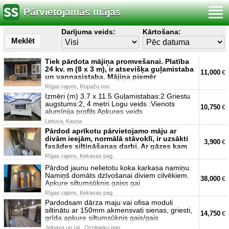
Pārvietojamās mājas
Darījuma veids:
Kārtošana:
Meklēt
Tiek pārdota mājiņa promvešanai. Platība
24 kv. m (8 x 3 m), ir atsevišķa guļamistaba
11,000
€
un vannasistaba. Mājiņa piemēr
Rīgas rajons, Ropažu nov.
Izmēri (m) 3.7 x 11.5 Guļamistabas:2 Griestu
augstums:2, 4 metri Logu veids :Vienots
10,750
€
alumīnija profils Apkures veids
Lietuva, Kauņa
Pārdod aprīkotu pārvietojamo māju ar
divām ieejām, normālā stāvoklī, ir uzsākti
3,900
€
fasādes siltināšanas darbi. Ar gāzes kam
Rīgas rajons, Ķekavas pag.
Pārdod jaunu nelietotu koka karkasa namiņu.
Namiņš domāts dzīvošanai diviem cilvēkiem.
38,000
€
Apkure siltumsūknis gaiss gai
Rīgas rajons, Ķekavas pag.
Pardodsam dārza maju vai ofisa moduli
siltinātu ar 150mm akmensvati sienas, griesti,
14,750
€
grīda apkure siltumsūknis gais/gais
Jelgava un raj., Ozolnieku pag.