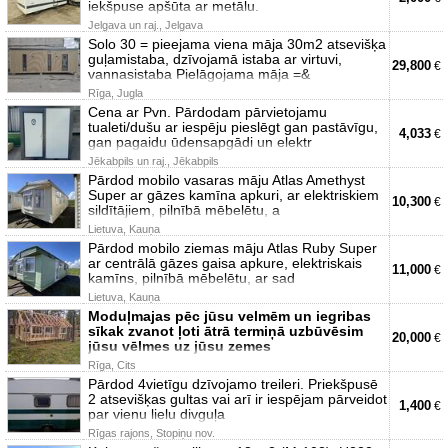
iekšpuse apšūta ar metālu.
Jelgava un raj., Jelgava
Solo 30 = pieejama viena māja 30m2 atsevišķa
guļamistaba, dzīvojamā istaba ar virtuvi,
29,800
€
vannasistaba Pielāgojama māja =&
Rīga, Jugla
Cena ar Pvn. Pārdodam pārvietojamu
tualeti/dušu ar iespēju pieslēgt gan pastāvīgu,
4,033
€
gan pagaidu ūdensapgādi un elektr
Jēkabpils un raj., Jēkabpils
Pārdod mobilo vasaras māju Atlas Amethyst
Super ar gāzes kamīna apkuri, ar elektriskiem
10,300
€
sildītājiem, pilnībā mēbelētu, a
Lietuva, Kauņa
Pārdod mobilo ziemas māju Atlas Ruby Super
ar centrālā gāzes gaisa apkure, elektriskais
11,000
€
kamīns, pilnībā mēbelētu, ar sad
Lietuva, Kauņa
Moduļmajas pēc jūsu velmēm un iegribas
sīkak zvanot ļoti ātrā termiņā uzbūvēsim
20,000
€
jūsu vēlmes uz jūsu zemes
Rīga, Cits
Pārdod 4vietīgu dzīvojamo treileri. Priekšpusē
2 atsevišķas gultas vai arī ir iespējam pārveidot
1,400
€
par vienu lielu divguļa
Rīgas rajons, Stopiņu nov.