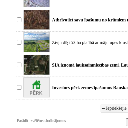
Attāl
Atbrīvojiet savu īpašumu no krūmiem un
un bez mak
Zivju dīķi 53 ha platībā ar māju upes kras
zemi.
SIA iznomā lauksaimniecības zemi. La
(aramzeme / pļavas
Investors pērk zemes īpašumus Bauska
lauksaimniecības,
Iepriekšējie
Parādīt izvēlētos sludinājumus