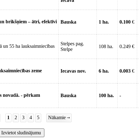
Iecava
 brikšņiem – ātri, efektīvi
Bauska
1 ha.
0.100
€
Stelpes pag.
tā un 55 ha lauksaimniecības
108 ha.
0.249 €
Stelpe
uksaimniecības zeme
Iecavas nov.
6 ha.
0.003
€
s novadā. - pērkam
Bauska
100 ha.
-
1
2
3
4
5
Nākamie