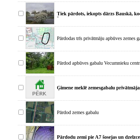
Tiek pārdots, iekopts dārzs Bauskā, k
Īpašums ir ierakst
Pārdodas trīs privātmāju apbūves zemes ga
1712m2,
Pārdod apbūves gabalu Vecumnieku centrā, 
malā,
Ģimene meklē zemesgabalu privātmāja
novadā un tās apkār
Pārdod zemes gabalu
Pārdodu zemi pie A7 šosejas un dzelzce