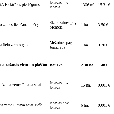
Iecavas nov.
5A Elektrības pieslēgums .
1306 m²
15.31 €
Iecava
Skaistkalnes pag.
o zemes lietošanas mērķi -
1 ha.
3.50 €
Mēmele
Mežotnes pag.
ha lielu zemes gabalu
1 ha.
9.20 €
Jumprava
u atrašanās vietu un plašām
Bauska
2.30 ha.
1.48
€
Iecavas nov.
Sakopta zeme Gatava sējai
15 ha.
0.001 €
Iecava
Iecavas nov.
ta zeme Gatava sējai Tieša
6 ha.
0.001 €
Iecava