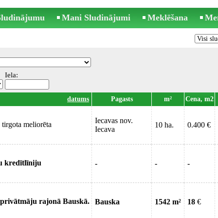
 Sludinājumu
Mani Sludinājumi
Meklēšana
Me
Iela:
datums
Pagasts
m²
Cena, m2
Iecavas nov.
tirgota meliorēta
10 ha.
0.400 €
Iecava
 kredītlīniju
-
-
-
 privātmāju rajonā Bauskā.
Bauska
1542 m²
18
€