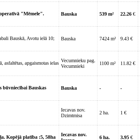
ooperatīvā "Mēmele".
Bauska
539 m²
22.26
€
bali Bauskā, Avotu ielā 10;
Bauska
7424 m²
9.43 €
Vecumnieku pag.
asfaltētas, apgaismotas ielas
1100 m²
11.82 €
Vecumnieki
s būvniecībai Bauskas
Bauska
-
-
Iecavas nov.
2 ha.
1 €
Dzimtmisa
Iecavas nov.
ļa. Kopējā platība :5, 58ha
6 ha.
3.95
€