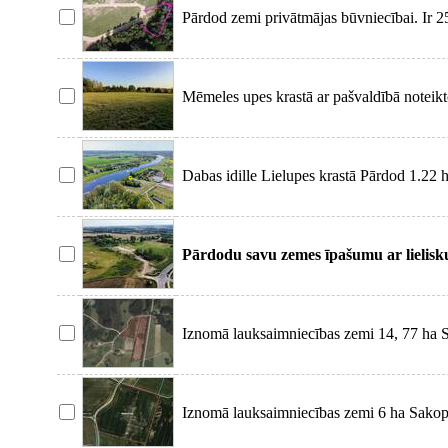
Pārdod zemi privātmājas būvniecībai. Ir 2
Papildus
Mēmeles upes krastā ar pašvaldībā noteikt
Savrupmā
Dabas idille Lielupes krastā Pārdod 1.22 
Mežotnes p
Pārdodu savu zemes īpašumu ar lielisk
izmantošana
Iznomā lauksaimniecības zemi 14, 77 ha 
Tieša piek
Iznomā lauksaimniecības zemi 6 ha Sakop
piekļuve