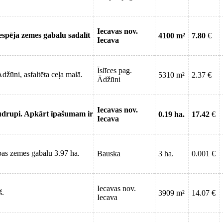
Iecavas nov.
espēja zemes gabalu sadalīt
4100 m²
7.80
€
Iecava
Īslīces pag.
žūni, asfaltēta ceļa malā.
5310 m²
2.37 €
Ādžūni
Iecavas nov.
udrupi. Apkārt īpašumam ir
0.19 ha.
17.42
€
Iecava
bas zemes gabalu 3.97 ha.
Bauska
3 ha.
0.001 €
Iecavas nov.
š.
3909 m²
14.07 €
Iecava