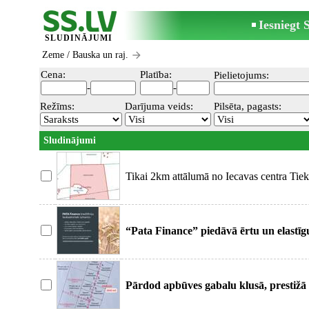
Iesniegt
SLUDINĀJUMI
Zeme
/ Bauska un raj.
Cena:
Platība:
Pielietojums:
-
-
Režīms:
Darījuma veids:
Pilsēta, pagasts:
Sludinājumi
Tikai 2km attālumā no Iecavas centra Tiek 
lauksaimniecības
“Pata Finance” piedāvā ērtu un elastīgu
lauksaimniekiem ar ātru
Pārdod apbūves gabalu klusā, prestižā