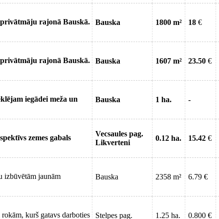
 privātmāju rajonā Bauskā.
Bauska
1800 m²
18
€
 privātmāju rajonā Bauskā.
Bauska
1607 m²
23.50
€
lējam iegādei meža un
Bauska
1 ha.
-
Vecsaules pag.
spektīvs zemes gabals
0.12 ha.
15.42
€
Likverteni
au izbūvētām jaunām
Bauska
2358 m²
6.79 €
rokām, kurš gatavs darboties
Stelpes pag.
1.25 ha.
0.800 €