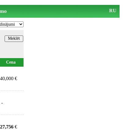
mo
RU
Cena
40,000 €
-
27,756
€