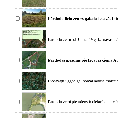
un rosī
Pārdodu lielu zemes gabalu Iecavā. Ir i
mazākos.
Pārdodu zemi 5310 m2, "Vējdzirnavas", Ad
Tikai 14
Pārdodās īpašums pie Iecavas ciemā A
izbūvēts koka
Piedāvāju ilggadīgai nomai lauksaimniecī
Gabalam ir
Pārdodu zemi pie ūdens ir elektrība un ceļ