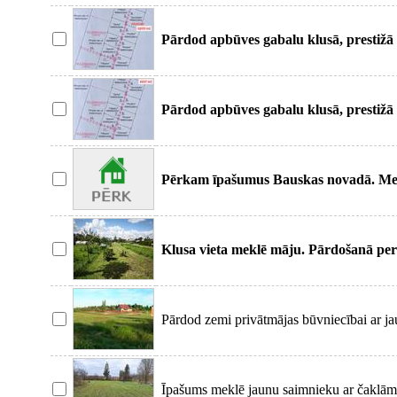
Pārdod apbūves gabalu klusā, prestižā
ss. com
Pārdod apbūves gabalu klusā, prestižā
Pērkam īpašumus Bauskas novadā. Mek
lauksaimniecība
Klusa vieta meklē māju. Pārdošanā per
Vecsaules pagas
Pārdod zemi privātmājas būvniecībai ar j
komunikācijām ze
Īpašums meklē jaunu saimnieku ar čaklām 