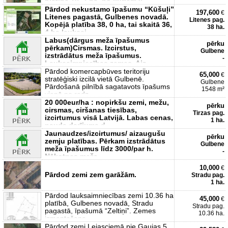
platība 10, 7 ha, no kuriem 9,
Pārdod nekustamo īpašumu “Kūšuļi”
197,600
€
Litenes pagastā, Gulbenes novadā.
Litenes pag.
Kopējā platība 38, 0 ha, tai skaitā 36,
38 ha.
4 ha lauksai
Labus(dārgus meža īpašumus
pērku
pērkam)Cirsmas. Izcirstus,
Gulbene
izstrādātus meža īpašumus.
-
Lauksaimniecības zemes. Aiz
Pārdod komercapbūves teritoriju
65,000
€
stratēģiski izcilā vietā Gulbenē.
Gulbene
Pārdošanā pilnībā sagatavots īpašums
1548 m²
vienā no redz
20 000eur/ha : nopirkšu zemi, mežu,
pērku
cirsmas, ciršanas tiesības,
Tirzas pag.
izcirtumus visā Latvijā. Labas cenas,
1 ha.
nauda darījuma d
Jaunaudzes/izcirtumus/ aizaugušu
pērku
zemju platības. Pērkam izstrādātus
Gulbene
meža īpašumus līdz 3000/par h.
-
Nākotnes meža
10,000
€
Pārdod zemi zem garāžām.
Stradu pag.
1 ha.
Pārdod lauksaimniecības zemi 10.36 ha
45,000
€
platībā, Gulbenes novadā, Stradu
Stradu pag.
pagastā, īpašumā “Zeltiņi”. Zemes
10.36 ha.
izmantošana
Pārdod zemi Lejasciemā pie Gaujas 5,