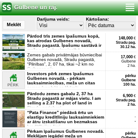
Gulbene un raj.
Darījuma veids:
Kārtošana:
Meklēt
Pārdod trīs zemes īpašumus kopā,
148,000
€
kas atrodas Gulbenes novadā,
Stradu pag.
Stradu pagastā. Īpašumu sastāvā ir
30.12 ha.
meža un lauksaimniecībā
Zemes gabals privātmājas būvniecībai
17,000
€
Gulbenes novadā, Stradu pagastā,
Gulbene
“Pilnības”, 2, 07 ha, tikai ~2 km no
2 ha.
Gulbenes pils
Investors pērk zemes īpašumus
pērku
Gulbenes novadā. - pērkam
Gulbene
lauksaimniecības, meža un citas
100 ha.
zemes (var būt ar ēkām); -
Pārdodu zemes gabalu 2, 37 ha
6,900
€
Stradu pagastā ar mājas vietu. I am
Stradu pag.
selling a 2.37 ha plot of land in
2 ha.
Stradu parish wi
“Pata Finance” piedāvā ērtu un
elastīgu kredītlīniju lauksaimniekiem
-
-
ar ātru izskatīšanu un bezmaksas
kredītlīnijas limi
Pērkam īpašumus Gulbenes novadā.
pērku
Meklējam iegādei meža un
Gulbene