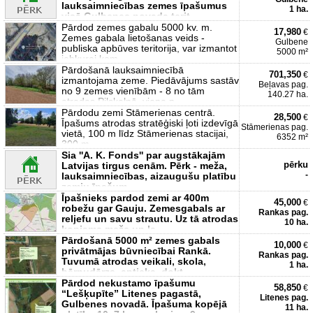
lauksaimniecības zemes īpašumus
1 ha.
visā Gulbenes novada terit
Pārdod zemes gabalu 5000 kv. m.
17,980
€
Zemes gabala lietošanas veids -
Gulbene
publiska apbūves teritorija, var izmantot
5000 m²
jebkurai kom
Pārdošanā lauksaimniecībā
701,350
€
izmantojama zeme. Piedāvājums sastāv
Beļavas pag.
no 9 zemes vienībām - 8 no tām
140.27 ha.
atrodas Pilskalnā, viena p
Pārdodu zemi Stāmerienas centrā.
28,500
€
Īpašums atrodas stratēģiski ļoti izdevīgā
Stāmerienas pag.
vietā, 100 m līdz Stāmerienas stacijai,
6352 m²
300 m
Sia ''A. K. Fonds'' par augstākajām
pērku
Latvijas tirgus cenām. Pērk - meža,
-
lauksaimniecības, aizaugušu platību
zemju īpašum
Īpašnieks pardod zemi ar 400m
45,000
€
robežu gar Gauju. Zemesgabals ar
Rankas pag.
reljefu un savu strautu. Uz tā atrodas
10 ha.
kopjams mežs un la
Pārdošanā 5000 m² zemes gabals
10,000
€
privātmājas būvniecībai Rankā.
Rankas pag.
Tuvumā atrodas veikali, skola,
1 ha.
bērnudārzs, aptieka, dokt
Pārdod nekustamo īpašumu
58,850
€
“Lešķupīte” Litenes pagastā,
Litenes pag.
Gulbenes novadā. Īpašuma kopējā
11 ha.