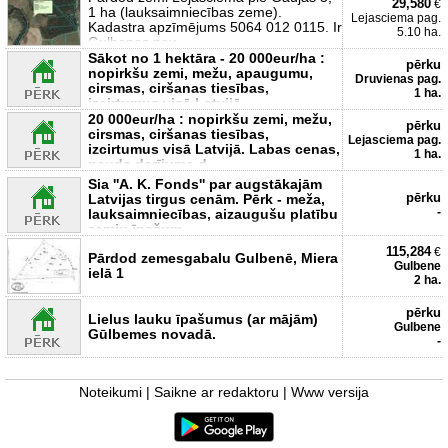
29,580
€
1 ha (lauksaimniecības zeme).
Lejasciema pag.
Kadastra apzīmējums 5064 012 0115. Ir
5.10 ha.
Gulbenes nov
Sākot no 1 hektāra - 20 000eur/ha :
pērku
nopirkšu zemi, mežu, apaugumu,
Druvienas pag.
cirsmas, ciršanas tiesības,
1 ha.
izcirtumus visā Latvijā.
20 000eur/ha : nopirkšu zemi, mežu,
pērku
cirsmas, ciršanas tiesības,
Lejasciema pag.
izcirtumus visā Latvijā. Labas cenas,
1 ha.
nauda darījuma d
Sia ''A. K. Fonds'' par augstākajām
pērku
Latvijas tirgus cenām. Pērk - meža,
-
lauksaimniecības, aizaugušu platību
zemju īpašum
115,284
€
Pārdod zemesgabalu Gulbenē, Miera
Gulbene
ielā 1
2 ha.
pērku
Lielus lauku īpašumus (ar mājām)
Gulbene
Gūlbemes novadā.
-
Noteikumi
|
Saikne ar redaktoru
|
Www versija