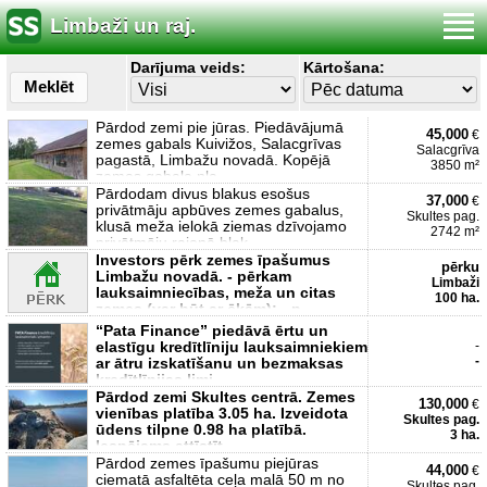
Limbaži un raj.
Darījuma veids:
Kārtošana:
Meklēt
Pārdod zemi pie jūras. Piedāvājumā
45,000
€
zemes gabals Kuivižos, Salacgrīvas
Salacgrīva
pagastā, Limbažu novadā. Kopējā
3850 m²
zemes gabala pla
Pārdodam divus blakus esošus
37,000
€
privātmāju apbūves zemes gabalus,
Skultes pag.
klusā meža ielokā ziemas dzīvojamo
2742 m²
privātmāju rajonā blak
Investors pērk zemes īpašumus
pērku
Limbažu novadā. - pērkam
Limbaži
lauksaimniecības, meža un citas
100 ha.
zemes (var būt ar ēkām); - p
“Pata Finance” piedāvā ērtu un
elastīgu kredītlīniju lauksaimniekiem
-
-
ar ātru izskatīšanu un bezmaksas
kredītlīnijas limi
Pārdod zemi Skultes centrā. Zemes
130,000
€
vienības platība 3.05 ha. Izveidota
Skultes pag.
ūdens tilpne 0.98 ha platībā.
3 ha.
Iespējams attīstīt
Pārdod zemes īpašumu piejūras
44,000
€
ciematā asfaltēta ceļa malā 50 m no
Skultes pag.