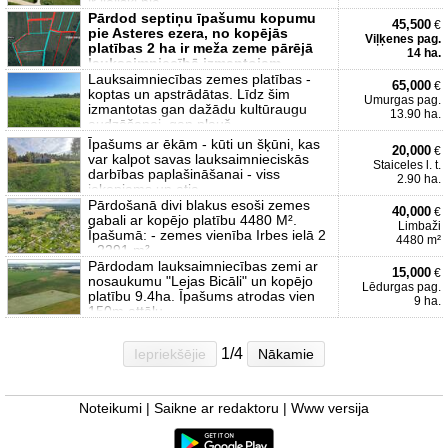
ir lieliski pie
Pārdod septiņu īpašumu kopumu
45,500
€
pie Asteres ezera, no kopējās
Viļķenes pag.
platības 2 ha ir meža zeme pārējā
14 ha.
lauksaimniecībā izmantojam
Lauksaimniecības zemes platības -
65,000
€
koptas un apstrādātas. Līdz šim
Umurgas pag.
izmantotas gan dažādu kultūraugu
13.90 ha.
audzēšanai, gan pļauš
Īpašums ar ēkām - kūti un šķūni, kas
20,000
€
var kalpot savas lauksaimnieciskās
Staiceles l. t.
darbības paplašināšanai - viss
2.90 ha.
iekopjams un atja
Pārdošanā divi blakus esoši zemes
40,000
€
gabali ar kopējo platību 4480 M².
Limbaži
Īpašumā: - zemes vienība Irbes ielā 2
4480 m²
- 2291 m²
Pārdodam lauksaimniecības zemi ar
15,000
€
nosaukumu "Lejas Bicāli" un kopējo
Lēdurgas pag.
platību 9.4ha. Īpašums atrodas vien
9 ha.
150m attālu
1/4
Iepriekšējie
Nākamie
Noteikumi
|
Saikne ar redaktoru
|
Www versija