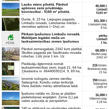
vietā ar ērtu pie
Lauku miers pilsētā. Pārdod
40,000
€
apbūves zemi privātmāju
Limbaži
būvniecībai - 5165 m² pilsētā.
5165 m²
Piedāvājam iegādāties lielisk
Dunte, 8, 23 ha. Liepupes pagasts,
161,300
€
Limbažu novads, Lietošanas mērķis –
Liepupes pag.
viensētas apbūve (~1ha) un
8 ha.
mežsaimniecības zeme
Pērkam īpašumus Limbažu novadā.
pērku
Meklējam iegādei meža un
Limbaži
lauksaimniecības zemes īpašumus
1 ha.
visā Limbažu novada teritor
Pārdod zemesgabalu 2342 kvm platībā
68,000
€
Skultes pagastā pie Saulkrastu novada
Skultes pag.
robežas. Līdz jūrai 1 km. Uz
2342 m²
mzemesgabala atro
Piedāvāju ilgtermiņā nomāt
216
€/mēn.
lauksaimniecības zemi, kopā 21, 64 ha:
Braslavas pag.
1)kadastra nr. 66440030114, 9, 69 ha;
21 ha.
2)kadastra nr.
Iznomā nožogotu zemes vienību
350
€/mēn.
Salacgrīvā, Kuivižu ostas teritorijā.
Salacgrīva
Vieta dažādu mērķu attīstīšanai labā
1000 m²
atrašanās vietā
Īpašums netālu no Jūras ar plašām
16,000
€
pielietošanas iespējām. Zeme (L) pie
Viļķenes pag.
valsts autoceļa ar perspektīvo
3.16 ha.
izmantošanu, k
240 m attālumā no pludmales pārdodu