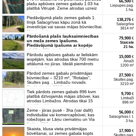
66,500
€
plašu apbūves zemes gabalu 1.03 ha
Liepupes pag.
platībā Vitrupē. Zeme atrodas uzreiz
1 ha.
aiz kāpu aiz
Piedāvājumā plašs zemes gabals 1.
138,276
€
līnijā Salacgrīvas kāpu zonā kā
Salacgrīva
investīcijai vai savas mājas būvniecībai.
3814 m²
Miera, plašu
Pārdošanā plašs lauksaimniecības
79,900
€
un meža zemes īpašums.
Staicele
Piedāvājumā īpašums ar kopējo
21 ha.
platību 21h, no kuriem lielākā
Pārdodu apbūves gabalu ar lieliskām
15,000
€
iespējām, kas atrodas tikai 700 metru
Ainaži
attālumā no jūras. Ideāli piemērots
1200 m²
jaunās māj
Pārdod zemes gabalu privātmājas
27,500
€
būvniecībai – 3210 m², “Rotaļas”,
Skultes pag.
Skultes pag. , Limbažu novads.
3210 m²
Piedāvājumā 3210 m²
Tiek pārdots zemes gabals 896 kvm
9,700
€
platībā dzīvojamās mājas izbūvei, kas
Limbaži
atrodas Limbažos. Atrodas tikai 15
896 m²
minūšu gājien
Zeme - jūras pusē - 3ha (var dalīt)
56,000
€
individuālai vai komercapbūvei, kas
Salacgrīvas l. t.
robežojas ar Lāņu ciematiņu un Via
3 ha.
Baltica E67.
Skaista, klusa vieta privātmājas
17,900
€
būvēšanai, uz zemes gabala kopts
Skultes pag.