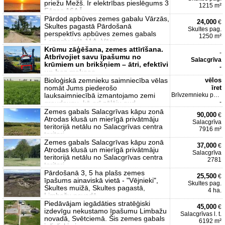
priežu Mežš. Ir elektrības pieslēgums 3
1215 m²
Fāzes 16A Ī
Pārdod apbūves zemes gabalu Vārzās,
24,000
€
Skultes pagastā Pārdošanā
Skultes pag.
perspektīvs apbūves zemes gabals
1250 m²
Lapegļu ielā 11A, Vārz
Krūmu zāģēšana, zemes attīrīšana.
-
Atbrīvojiet savu īpašumu no
Salacgrīva
krūmiem un brikšņiem – ātri, efektīvi
-
un bez maksas.
Bioloģiskā zemnieku saimniecība vēlas
vēlos
nomāt Jums piederošo
īret
lauksaimniecībā izmantojamo zemi
Brīvzemnieku pag.
-
graudaugu, kā arī zālāju aud
Zemes gabals Salacgrīvas kāpu zonā
90,000
€
Atrodas klusā un mierīgā privātmāju
Salacgrīva
teritorijā netālu no Salacgrīvas centra
7916 m²
teritori
Zemes gabals Salacgrīvas kāpu zonā
37,000
€
Atrodas klusā un mierīgā privātmāju
Salacgrīva
teritorijā netālu no Salacgrīvas centra
2781
teritori
Pārdošanā 3, 5 ha plašs zemes
25,500
€
īpašums ainaviskā vietā - "Vējnieki",
Skultes pag.
Skultes muižā, Skultes pagastā,
4 ha.
Limbažu novadā.
Piedāvājam iegādāties stratēģiski
45,000
€
izdevīgu nekustamo īpašumu Limbažu
Salacgrīvas l. t.
novadā, Svētciemā. Šis zemes gabals
6192 m²