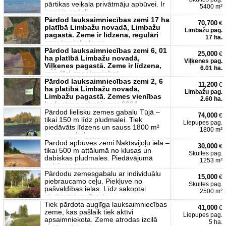
pārtikas veikala privātmāju apbūvei. Ir
5400 m²
iespēja sadalī
Pārdod lauksaimniecības zemi 17 ha
70,700
€
platībā Limbažu novadā, Limbažu
Limbažu pag.
pagastā. Zeme ir līdzena, regulāri
17 ha.
apsaimniekota un
Pārdod lauksaimniecības zemi 6, 01
25,000
€
ha platībā Limbažu novadā,
Viļķenes pag.
Viļķenes pagastā. Zeme ir līdzena,
6.01 ha.
regulāri apsaimniekot
Pārdod lauksaimniecības zemi 2, 6
11,200
€
ha platībā Limbažu novadā,
Limbažu pag.
Limbažu pagastā. Zemes vienības
2.60 ha.
kadastra apzīmējums: 6664
Pārdod lielisku zemes gabalu Tūjā –
74,000
€
tikai 150 m līdz pludmalei. Tiek
Liepupes pag.
piedāvāts līdzens un sauss 1800 m²
1800 m²
zemes gabals
Pārdod apbūves zemi Naktsvijoļu ielā –
30,000
€
tikai 500 m attālumā no klusas un
Skultes pag.
dabiskas pludmales. Piedāvājumā
1253 m²
apbūves zeme
Pārdodu zemesgabalu ar individuālu
15,000
€
piebraucamo ceļu. Piekļuve no
Skultes pag.
pašvaldības ielas. Līdz sakoptai
2500 m²
pludmalei un jūrai ir
Tiek pārdota auglīga lauksaimniecības
41,000
€
zeme, kas pašlaik tiek aktīvi
Liepupes pag.
apsaimniekota. Zeme atrodas izcilā
5 ha.