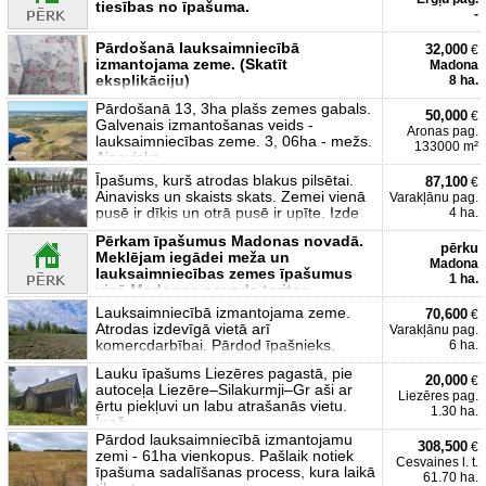
tiesības no īpašuma.
-
Pārdošanā lauksaimniecībā
32,000
€
izmantojama zeme. (Skatīt
Madona
eksplikāciju)
8 ha.
Pārdošanā 13, 3ha plašs zemes gabals.
50,000
€
Galvenais izmantošanas veids -
Aronas pag.
lauksaimniecības zeme. 3, 06ha - mežs.
133000 m²
Ainaviska
Īpašums, kurš atrodas blakus pilsētai.
87,100
€
Ainavisks un skaists skats. Zemei vienā
Varakļānu pag.
pusē ir dīķis un otrā pusē ir upīte. Izde
4 ha.
Pērkam īpašumus Madonas novadā.
pērku
Meklējam iegādei meža un
Madona
lauksaimniecības zemes īpašumus
1 ha.
visā Madonas novada teritor
Lauksaimniecībā izmantojama zeme.
70,600
€
Atrodas izdevīgā vietā arī
Varakļānu pag.
komercdarbībai. Pārdod īpašnieks.
6 ha.
Lauku īpašums Liezēres pagastā, pie
20,000
€
autoceļa Liezēre–Silakurmji–Gr aši ar
Liezēres pag.
ērtu piekļuvi un labu atrašanās vietu.
1.30 ha.
Īpašu
Pārdod lauksaimniecībā izmantojamu
308,500
€
zemi - 61ha vienkopus. Pašlaik notiek
Cesvaines l. t.
īpašuma sadalīšanas process, kura laikā
61.70 ha.