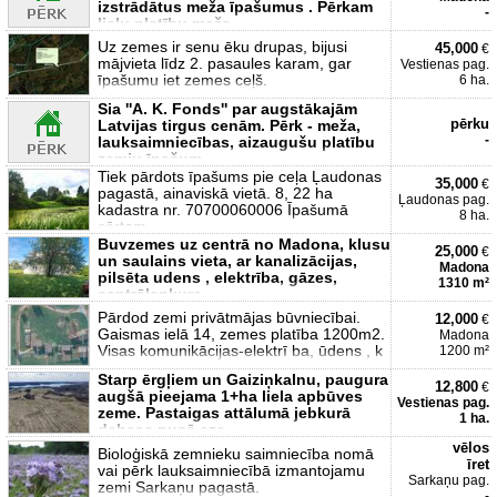
izstrādātus meža īpašumus . Pērkam
-
lielu platību meža
Uz zemes ir senu ēku drupas, bijusi
45,000
€
mājvieta līdz 2. pasaules karam, gar
Vestienas pag.
īpašumu iet zemes ceļš.
6 ha.
Sia ''A. K. Fonds'' par augstākajām
pērku
Latvijas tirgus cenām. Pērk - meža,
-
lauksaimniecības, aizaugušu platību
zemju īpašum
Tiek pārdots īpašums pie ceļa Ļaudonas
35,000
€
pagastā, ainaviskā vietā. 8, 22 ha
Ļaudonas pag.
kadastra nr. 70700060006 Īpašumā
8 ha.
cērtam
Buvzemes uz centrā no Madona, klusu
25,000
€
un saulains vieta, ar kanalizācijas,
Madona
pilsēta udens , elektrība, gāzes,
1310 m²
centrālapkure
Pārdod zemi privātmājas būvniecībai.
12,000
€
Gaismas ielā 14, zemes platība 1200m2.
Madona
Visas komunikācijas-elektrī ba, ūdens , k
1200 m²
Starp ērgļiem un Gaiziņkalnu, paugura
12,800
€
augšā pieejama 1+ha liela apbūves
Vestienas pag.
zeme. Pastaigas attālumā jebkurā
1 ha.
debess pusē eze
vēlos
Bioloģiskā zemnieku saimniecība nomā
īret
vai pērk lauksaimniecībā izmantojamu
Sarkaņu pag.
zemi Sarkaņu pagastā.
-