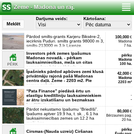
Zeme - Madona un raj.
Darījuma veids:
Kārtošana:
Meklēt
Pārdod smilts-grants Karjeru Biksēre-2,
100,000
€
iecirknis Puduri. smilts grants 98000 m 3,
Madona
smilts-213000 m 3.Ir Licenze.
7 ha.
Investors pērk zemes īpašumus
pērku
Madonas novadā. - pērkam
Madona
lauksaimniecības, meža un citas
100 ha.
zemes (var būt ar ēkām); - p
Īpašnieks pārdod apbūves zemi klusā
42,000
€
privātmāju rajonā pašā Madonas
Madona
centra daļā. Zeme - 2203 m2. Pie
2203 m²
zemes gabala
“Pata Finance” piedāvā ērtu un
elastīgu kredītlīniju lauksaimniekiem
-
-
ar ātru izskatīšanu un bezmaksas
kredītlīnijas limi
Pārdot nekustamo īpašumu “Briedīši”.
80,000
€
Īpašums aptver 19.9 ha, t. sk. , 6.1 ha
Bērzaunes pag.
lauksaimniecības zemes un 12.2 ha
20 ha.
meži, kas
pērku
Cirsmas-(Nauda uzreiz) Ciršanas
Ērgļu pag.