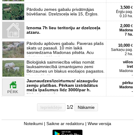
3,500
€
Pārdodu zemes gabalu privātmājas
Ērgļu pag.
būvēšanai. Dzelzsceļa iela 15, Ērgļos.
0.10 ha.
2,000
€
Iznoma 7h lieu teritoriju ar dzelzceļa
Madona
atzaru.
7 ha.
Pārdodu apbūves gabalu. Paveras plašs
10,000
€
skats uz pasauli. 10 min laikā
Sarkaņu pag.
sasniedzama Madonas pilsēta. Acu
2 ha.
skatiena attālumā
Bioloģiskā saimniecība vēlas nomāt
vēlos
lauksaimniecībā izmantojamo zemi
īret
Bērzaunes un blakus esošajos pagastos.
Madona
-
Var piedāvāt
Jaunaudzes/izcirtumus/ aizaugušu
pērku
zemju platības. Pērkam izstrādātus
Madona
meža īpašumus līdz 3000/par h.
-
Nākotnes meža
1/2
Iepriekšējie
Nākamie
Noteikumi
|
Saikne ar redaktoru
|
Www versija