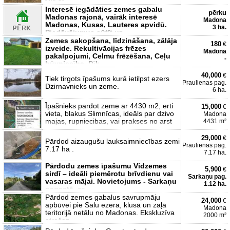
tiks at
Interesē iegādāties zemes gabalu
pērku
Madonas rajonā, vairāk interesē
Madona
Madonas, Kusas, Lauteres apvidū.
3 ha.
Piedāvājumus sūtīt uz
Zemes sakopšana, līdzināšana, zālāja
180
€
izveide. Rekultivācijas frēzes
Madona
pakalpojumi, Celmu frēzēšana, Ceļu
-
būvniecība, Dīķ
40,000
€
Tiek tirgots īpašums kurā ietilpst ezers
Praulienas pag.
Dzirnavnieks un zeme.
6 ha.
Īpašnieks pardot zeme ar 4430 m2, erti
15,000
€
vieta, blakus Slimnīcas, ideāls par dzivo
Madona
majas, rupniecibas, vai prakses no arst
4431 m²
29,000
€
Pārdod aizaugušu lauksaimniecības zemi
Praulienas pag.
7.17 ha .
7.17 ha.
Pārdodu zemes īpašumu Vidzemes
5,900
€
sirdī – ideāli piemērotu brīvdienu vai
Sarkaņu pag.
vasaras mājai. Novietojums - Sarkaņu
1.12 ha.
pagastā, ze
Pārdod zemes gabalus savrupmāju
24,000
€
apbūvei pie Salu ezera, klusā un zaļā
Madona
teritorijā netālu no Madonas. Ekskluzīva
2000 m²
atrašan