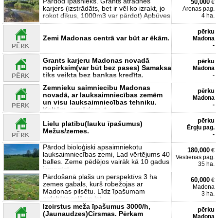
Pārdod īpašnieks. Grants atradnes
50,000
€
karjers (izstrādāts, bet ir vēl ko izrakt, jo
Aronas pag.
rokot dīķus, 1000m3 var pārdot) Apbūves
4 ha.
pērku
Zemi Madonas centrā var būt ar ēkām.
Madona
-
Grants karjeru Madonas novadā
pērku
nopirksim(var būt bez pases) Samaksa
Madona
tiks veikta bez bankas kredīta.
-
Zemnieku saimniecību Madonas
pērku
novadā, ar lauksaimniecības zemēm
Madona
un visu lauksaimniecības tehniku.
-
Kaltēm, angāriem, t
pērku
Lielu platību(lauku īpašumus)
Ērgļu pag.
Mežus/zemes.
-
Pārdod bioloģiski apsaimniekotu
180,000
€
lauksaimniecības zemi, Lad vērtējums 40
Vestienas pag.
balles. Zeme pēdējos vairāk kā 10 gadus
35 ha.
izmantot
Pārdošanā plašs un perspektīvs 3 ha
60,000
€
zemes gabals, kurš robežojas ar
Madona
Madonas pilsētu. Līdz īpašumam
3 ha.
asfaltēts ceļš un ļot
Izcirstus meža īpašumus 3000/h,
pērku
(Jaunaudzes)Cirsmas. Pērkam
Madona