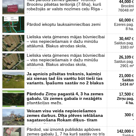
44,000
€
Brocēnu pilsētas teritorijā (7.6ha), kurš
Brocēni
robežojās ar valsts nozīmes ceļu Rīga -
76048 m²
Li
60,000
€
Pārdod iekoptu lauksaimniecības zemi
Ezeres pag.
8 ha.
Lieliska vieta ģimenes mājas būvniecībai
30,447
€
– viss nepieciešamais ir dažu minūšu
Saldus pag.
attālumā. Blakus atrodas skola,
3383 m²
bērnudārzs
Lieliska vieta ģimenes mājas būvniecībai
26,109
€
– viss nepieciešamais ir dažu minūšu
Saldus pag.
attālumā. Blakus atrodas skola,
2901 m²
bērnudārzs
Ja apnicis pilsētas troksnis, kaimiņi
21,000
€
aiz sienas tad šis varētu būt tieši tas
Saldus
variants. Īpašums sastāv no 2 blakus
1434 m²
e
Pārdodu Zirņu pagastā 4, 3 ha zemes
17,500
€
gabalu. Uz zemes gabala ir nezāģēts
Zirņu pag.
plantācijas mežs.
4 ha.
Veicam visu veida nepieciešamos
300
zemes darbus. Dīķa plēves ieklāšana
€
-
sagatavošana Rokam dīķus- tīram
grāvjus Tūju stā
Pārdod, vai iznomā publiskās apbūves
142,000
€
zemes gabalu 1, 7 ha kurš sastāv no trīs
Saldus