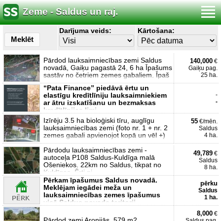
Zeme - Saldus un raj.
Darījuma veids:
Kārtošana:
Meklēt
Pārdod lauksaimniecības zemi Saldus
140,000
€
novadā, Gaiķu pagastā 24, 6 ha Īpašums
Gaiķu pag.
sastāv no četriem zemes gabaliem. Īpaš
25 ha.
“Pata Finance” piedāvā ērtu un
elastīgu kredītlīniju lauksaimniekiem
-
-
ar ātru izskatīšanu un bezmaksas
kredītlīnijas limi
Izīrēju 3.5 ha bioloģiski tīru, auglīgu
55
€/mēn.
lauksaimniecības zemi (foto nr. 1 + nr. 2
Saldus
zemes gabali apvienojot kopā un vēl +)
4 ha.
Pārdodu lauksaimniecības zemi -
49,789
€
autoceļa P108 Saldus-Kuldīga malā
Saldus
Ošeniekos. 22km no Saldus, tikpat no
8 ha.
Kuldīgas. Ērti pi
Pērkam īpašumus Saldus novadā.
pērku
Meklējam iegādei meža un
Saldus
lauksaimniecības zemes īpašumus
1 ha.
visā Saldus novada teritorij
8,000
€
Pārdod zemi Aronijās, 579 m2
Saldus pag.