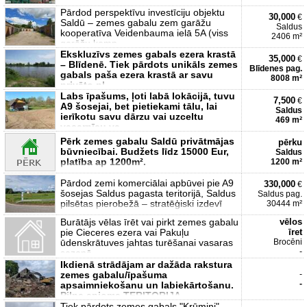
Pārdod perspektīvu investīciju objektu
30,000
€
Saldū – zemes gabalu zem garāžu
Saldus
kooperatīva Veidenbauma ielā 5A (viss
2406 m²
garāžu komp
Ekskluzīvs zemes gabals ezera krastā
35,000
€
– Blīdenē. Tiek pārdots unikāls zemes
Blīdenes pag.
gabals paša ezera krastā ar savu
8008 m²
privāto pl
Labs īpašums, ļoti labā lokācijā, tuvu
7,500
€
A9 šosejai, bet pietiekami tālu, lai
Saldus
ierīkotu savu dārzu vai uzceltu
469 m²
vasarnīcu va
Pērk zemes gabalu Saldū privātmājas
pērku
būvniecībai. Budžets līdz 15000 Eur,
Saldus
platība ap 1200m².
1200 m²
Pārdod zemi komerciālai apbūvei pie A9
330,000
€
šosejas Saldus pagasta teritorijā, Saldus
Saldus pag.
pilsētas pierobežā – stratēģiski izdevī
30444 m²
Burātājs vēlas īrēt vai pirkt zemes gabalu
vēlos
pie Cieceres ezera vai Pakuļu
īret
ūdenskrātuves jahtas turēšanai vasaras
Brocēni
-
sezonā
Ikdienā strādājam ar dažāda rakstura
zemes gabalu/īpašuma
-
-
apsaimniekošanu un labiekārtošanu.
Pilna apjoma TERITORIJA
Tiek pārdots zemes gabals "Krūmiņi"