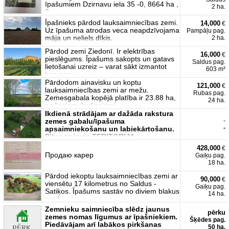
īpašumiem Dzirnavu iela 35 -0, 8664 ha ,
2 ha.
3
Īpašnieks pārdod lauksaimniecības zemi.
14,000
€
Uz īpašuma atrodas veca neapdzīvojama
Pampāļu pag.
māja un neliels dīķis.
2 ha.
Pārdod zemi Ziedonī. Ir elektrības
16,000
€
pieslēgums. Īpašums sakopts un gatavs
Saldus pag.
lietošanai uzreiz – varat sākt izmantot
603 m²
bez pap
Pārdodom ainavisku un koptu
121,000
€
lauksaimniecības zemi ar mežu.
Rubas pag.
Zemesgabala kopējā platība ir 23.88 ha,
24 ha.
no kuriem: lauksaimni
Ikdienā strādājam ar dažāda rakstura
zemes gabalu/īpašuma
-
-
apsaimniekošanu un labiekārtošanu.
Pilna apjoma TERITORIJA
428,000
€
Продаю карер
Gaiķu pag.
18 ha.
Pārdod iekoptu lauksaimniecības zemi ar
90,000
€
viensētu 17 kilometrus no Saldus -
Gaiķu pag.
Satiķos. Īpašums sastāv no diviem blakus
14 ha.
esoš
Zemnieku saimniecība slēdz jaunus
pērku
zemes nomas līgumus ar īpašniekiem.
Šķēdes pag.
Piedāvājam arī labākos pirkšanas
50 ha.