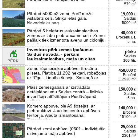
579 m²
Pārdod 5000m2 zemi. Pretī mežs.
19,000
€
Asfaltēts ceļš. Striķu ielas galā.
Saldus
Novadnieku pag.
5000 m²
Pārdod 5 hektārus lauksaimniecības
40,000
€
zemes ar labu piebraucamo ceļu. Zeme
Brocēnu l. t.
pašlaik tiek izmantota aveņu un cidoniju
5 ha.
audzē
Investors pērk zemes īpašumus
pērku
Saldus novadā. - pērkam
Saldus
lauksaimniecības, meža un citas
100 ha.
zemes (var būt ar ēkām); - pē
Zeme rūpnieciskai apbūvei Brocēnu
450,000
€
pilsētā. Platība 11.292 hektāri, robežojas
Brocēni
ar Rīga - Liepāja šoseju. Saskaņā ar
112920 m²
spēkā
Plašs zemesgabals ar izstrādātu
150,000
€
detālplānojumu Saldus centrā – lieliska
Saldus
investīcija attīstītājiem Piedāvājumā
5 ha.
unikāla
Komerc apbūve, pie A9 šosejas, ar
140,000
€
piebrauktuvi. Jauktas centra apbūves
Brocēni
teritorija. Aļautā izmantošana:
15100 m²
Tirdzniecības
25,000
€
Pārdod zemi apbūvei (0601 - individuālo
Saldus
dzīvojamo māju apbūve)
2301 m²