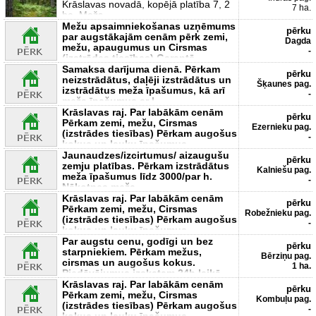
Krāslavas novadā, kopējā platība 7, 2
7 ha.
ha. Mežs -
Mežu apsaimniekošanas uzņēmums
pērku
par augstākajām cenām pērk zemi,
Dagda
mežu, apaugumus un Cirsmas
-
(izstrādes tiesības) Garantē
Samaksa darījuma dienā. Pērkam
pērku
neizstrādātus, daļēji izstrādātus un
Šķaunes pag.
izstrādātus meža īpašumus, kā arī
-
meža īpašumus ar l
Krāslavas raj. Par labākām cenām
pērku
Pērkam zemi, mežu, Cirsmas
Ezernieku pag.
(izstrādes tiesības) Pērkam augošus
-
kokus un lauku īpašumus
Jaunaudzes/izcirtumus/ aizaugušu
pērku
zemju platības. Pērkam izstrādātus
Kalniešu pag.
meža īpašumus līdz 3000/par h.
-
Nākotnes meža
Krāslavas raj. Par labākām cenām
pērku
Pērkam zemi, mežu, Cirsmas
Robežnieku pag.
(izstrādes tiesības) Pērkam augošus
-
kokus un lauku īpašumus
Par augstu cenu, godīgi un bez
pērku
starpniekiem. Pērkam mežus,
Bērziņu pag.
cirsmas un augošus kokus.
1 ha.
Piedāvājumus izskatam 24h laikā -
Krāslavas raj. Par labākām cenām
pērku
Pērkam zemi, mežu, Cirsmas
Kombuļu pag.
(izstrādes tiesības) Pērkam augošus
-