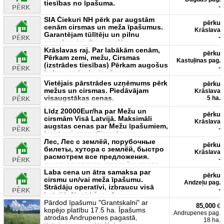
tiesības no īpašuma.
-
SIA Čiekuri NH pērk par augstām
pērku
cenām cirsmas un meža īpašumus.
Krāslava
Garantējam tūlītēju un pilnu
-
samaksu jau līguma slēg
Krāslavas raj. Par labākām cenām,
pērku
Pērkam zemi, mežu, Cirsmas
Kastuļinas pag.
(izstrādes tiesības) Pērkam augošus
-
kokus un lauku īpašumu
Vietējais pārstrādes uzņēmums pērk
pērku
mežus un cirsmas. Piedāvājam
Krāslava
visaugstākas cenas.
5 ha.
Līdz 20000Eur/ha par Mežu un
pērku
cirsmām Visā Latvijā. Maksimāli
Krāslava
augstas cenas par Mežu īpašumiem,
-
Izcirtumiem un Cirsmām uz
Лес, Лес с землёй, порубочные
pērku
билеты, хутора с землёй, быстро
Krāslava
расмотрем все предложения.
-
высокая оплата. продаём дрова.
Laba cena un ātra samaksa par
pērku
cirsmu un/vai meža īpašumu.
Andzeļu pag.
Strādāju operatīvi, izbraucu visā
-
Latvijā. Nopirkšu: - Au
Pārdod īpašumu "Grantskalni" ar
85,000
€
kopējo platību 17.5 ha. Īpašums
Andrupenes pag.
atrodas Andrupenes pagastā,
18 ha.