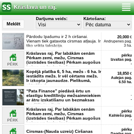
Krāslava un raj.
Darījuma veids:
Kārtošana:
Meklēt
Pārdodu īpašumu ir 2 h ciršanai.
20,000
€
Vienam tiek gatavota cirsmas atļauja. Ir
Andrupenes pag.
tiko vrikta taksācija.
3 ha.
Krāslavas raj. Par labākām cenām
pērku
Pērkam zemi, mežu, Cirsmas
Izvaltas pag.
(izstrādes tiesības) Pērkam augošus
-
kokus un lauku īpašumus
Kopējā platība 6, 5 ha, mežs - 6 ha. Ir
18,850
€
iestādīts mežs. Ir vēl cērtams mežs.
Aulejas pag.
Ir izkopta jaunaudze. Pielikumā,
6.50 ha.
aktuālie d
“Pata Finance” piedāvā ērtu un
elastīgu kredītlīniju mežsaimniekiem
-
-
ar ātru izskatīšanu un bezmaksas
kredītlīnijas limit
Krāslavas raj. Par labākām cenām
pērku
Pērkam zemi, mežu, Cirsmas
Kalniešu pag.
(izstrādes tiesības) Pērkam augošus
-
kokus un lauku īpašumus
pērku
Cirsmas-(Nauda uzreiz) Ciršanas
Dagdas pag.