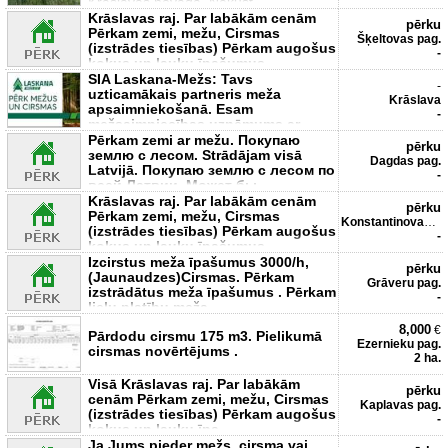
Krāslavas novadā. Nekust
Krāslavas raj. Par labākām cenām
pērku
Pērkam zemi, mežu, Cirsmas
Šķeltovas pag.
(izstrādes tiesības) Pērkam augošus
-
kokus un lauku īpašumus
SIA Laskana-Mežs: Tavs
-
uzticamākais partneris meža
Krāslava
apsaimniekošanā. Esam
-
mežsaimniecības uzņēmums ar
vairāk nekā 25 ga
Рērkam zemi ar mežu. Покупаю
pērku
землю c лесoм. Strādājam visā
Dagdas pag.
Latvijā. Покупаю землю c лесoм по
-
всей Латвии. Может бы
Krāslavas raj. Par labākām cenām
pērku
Pērkam zemi, mežu, Cirsmas
Konstantinovas pag.
(izstrādes tiesības) Pērkam augošus
-
kokus un lauku īpašumus
Izcirstus meža īpašumus 3000/h,
pērku
(Jaunaudzes)Cirsmas. Pērkam
Grāveru pag.
izstrādātus meža īpašumus . Pērkam
-
lielu platību meža
8,000
€
Pārdodu cirsmu 175 m3. Pielikumā
Ezernieku pag.
cirsmas novērtējums .
2 ha.
Visā Krāslavas raj. Par labākām
pērku
cenām Pērkam zemi, mežu, Cirsmas
Kaplavas pag.
(izstrādes tiesības) Pērkam augošus
-
kokus un lauku īpa
Ja Jums pieder mežs, cirsma vai