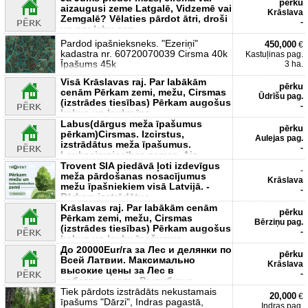
pērku
aizaugusi zeme Latgalē, Vidzemē vai
Krāslava
Zemgalē? Vēlaties pārdot ātri, droši
-
un par labu cen
Pardod ipašnieksneks. "Ezeriņi"
450,000
€
kadastra nr. 60720070039 Cirsma 40k
Kastuļinas pag.
Īpašums 45k
3 ha.
Visā Krāslavas raj. Par labākām
pērku
cenām Pērkam zemi, mežu, Cirsmas
Ūdrīšu pag.
(izstrādes tiesības) Pērkam augošus
-
kokus un lauku īpa
Labus(dārgus meža īpašumus
pērku
pērkam)Cirsmas. Izcirstus,
Aulejas pag.
izstrādātus meža īpašumus.
-
Lauksaimniecības zemes. Aiz
Trovent SIA piedāvā ļoti izdevīgus
-
meža pārdošanas nosacījumus
Krāslava
mežu īpašniekiem visā Latvijā. -
-
Pērkam izstrādātus,
Krāslavas raj. Par labākām cenām
pērku
Pērkam zemi, mežu, Cirsmas
Bērziņu pag.
(izstrādes tiesības) Pērkam augošus
-
kokus un lauku īpašumus
До 20000Eur/га за Лес и делянки по
pērku
Всей Латвии. Максимально
Krāslava
высокие цены за Лес в
-
собственность, Вырубки и
Делянки на вы
Tiek pārdots izstrādāts nekustamais
20,000
€
īpašums "Dārzi", Indras pagastā,
Indras pag.