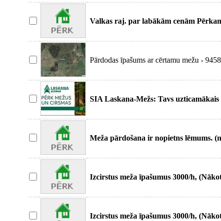
Valkas raj. par labākām cenām Pērkam 
Pērkam augo
Pārdodas īpašums ar cērtamu mežu - 9458
Grundzāles paga
SIA Laskana-Mežs: Tavs uzticamākais 
Esam mežsaimni
Meža pārdošana ir nopietns lēmums. (
pārdodiet savu m
Izcirstus meža īpašumus 3000/h, (Nāk
izstrādātus meža
Izcirstus meža īpašumus 3000/h, (Nāk