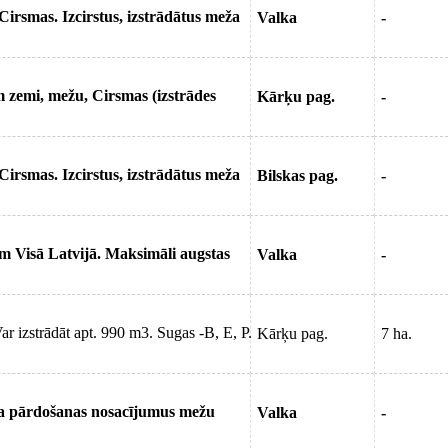
rsmas. Izcirstus, izstrādātus meža
Valka
-
 zemi, mežu, Cirsmas (izstrādes
Kārķu pag.
-
rsmas. Izcirstus, izstrādātus meža
Bilskas pag.
-
 Visā Latvijā. Maksimāli augstas
Valka
-
 izstrādāt apt. 990 m3. Sugas -B, E, P.
Kārķu pag.
7 ha.
ža pārdošanas nosacījumus mežu
Valka
-