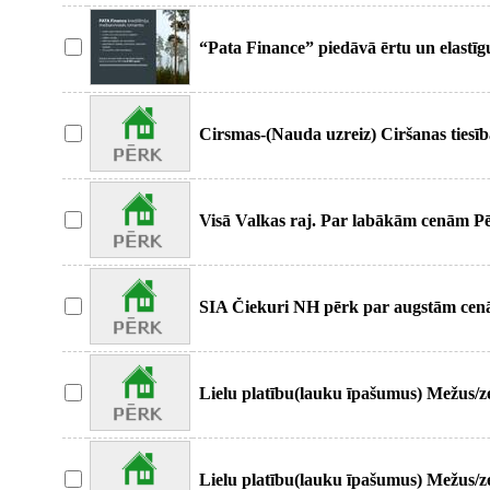
“Pata Finance” piedāvā ērtu un elastīg
izskatīš
Cirsmas-(Nauda uzreiz) Ciršanas tiesī
Visā Valkas raj. Par labākām cenām Pē
tiesības)
SIA Čiekuri NH pērk par augstām cen
Garantējam tūlīt
Lielu platību(lauku īpašumus) Mežus/z
Lielu platību(lauku īpašumus) Mežus/z