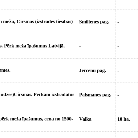
mežu, Cirsmas (izstrādes tiesības)
Smiltenes pag.
-
s. Pērk meža īpašumus Latvijā,
-
-
emes.
Jērcēnu pag.
-
audzes)Cirsmas. Pērkam izstrādātus
Palsmanes pag.
-
 pērk meža īpašumus, cena no 1500-
Valka
10 ha.