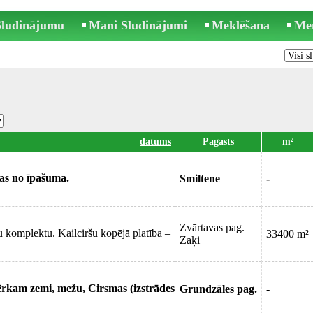
 Sludinājumu
Mani Sludinājumi
Meklēšana
Me
datums
Pagasts
m²
bas no īpašuma.
Smiltene
-
Zvārtavas pag.
u komplektu. Kailciršu kopējā platība –
33400 m²
Zaķi
rkam zemi, mežu, Cirsmas (izstrādes
Grundzāles pag.
-