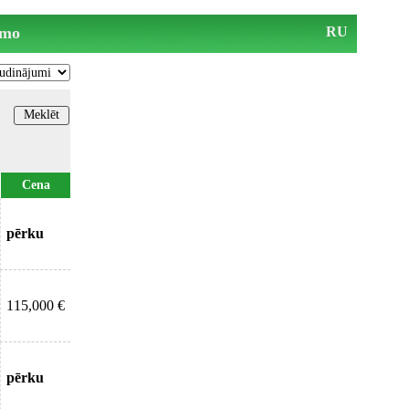
mo
RU
Cena
pērku
115,000 €
pērku