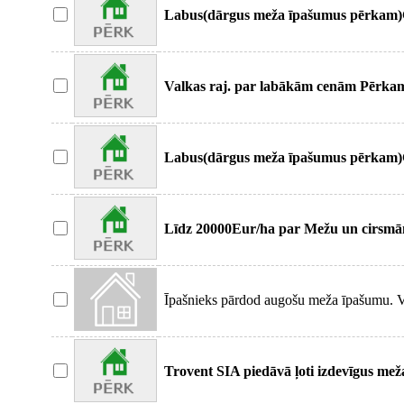
Labus(dārgus meža īpašumus pērkam)Ci
īpašumus.
Valkas raj. par labākām cenām Pērkam
tiesības) Pērka
Labus(dārgus meža īpašumus pērkam)Ci
īpašumus.
Līdz 20000Eur/ha par Mežu un cirsmām
cenas par Mežu
Īpašnieks pārdod augošu meža īpašumu. Var
Ir
Trovent SIA piedāvā ļoti izdevīgus me
īpašniekiem visā