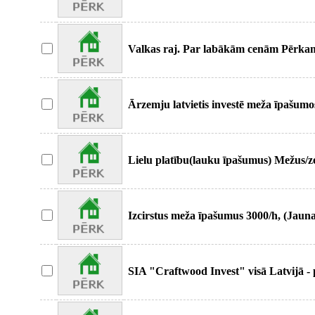
Valkas raj. Par labākām cenām Pērkam 
Pērkam augo
Ārzemju latvietis investē meža īpašumo
dažādā stāvoklī
Lielu platību(lauku īpašumus) Mežus/z
Izcirstus meža īpašumus 3000/h, (Jaun
meža īpa
SIA "Craftwood Invest" visā Latvijā -
10000 Eur/ha.