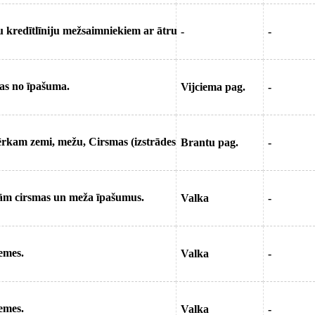
u kredītlīniju mežsaimniekiem ar ātru
-
-
bas no īpašuma.
Vijciema pag.
-
rkam zemi, mežu, Cirsmas (izstrādes
Brantu pag.
-
ām cirsmas un meža īpašumus.
Valka
-
emes.
Valka
-
emes.
Valka
-