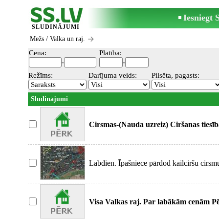
Iesniegt
SLUDINĀJUMI
Mežs
/ Valka un raj.
Cena:
Platība:
-
-
Režīms:
Darījuma veids:
Pilsēta, pagasts:
Sludinājumi
Cirsmas-(Nauda uzreiz) Ciršanas tiesī
Labdien. Īpašniece pārdod kailciršu cirsm
Visa Valkas raj. Par labākām cenām Pē
tiesības)