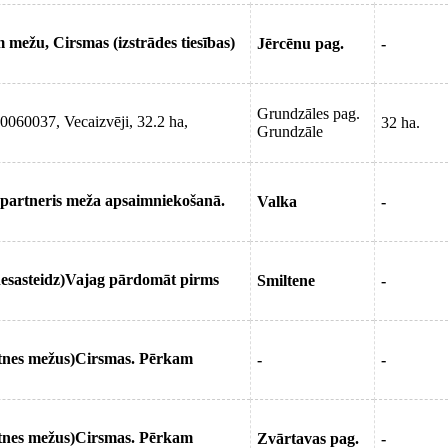
mežu, Cirsmas (izstrādes tiesības)
Jērcēnu pag.
-
Grundzāles pag.
0060037, Vecaizvēji, 32.2 ha,
32 ha.
Grundzāle
partneris meža apsaimniekošanā.
Valka
-
nesasteidz)Vajag pārdomāt pirms
Smiltene
-
otnes mežus)Cirsmas. Pērkam
-
-
otnes mežus)Cirsmas. Pērkam
Zvārtavas pag.
-