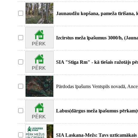
Jaunaudžu kopšana, pameža tīrīšana, k
hārveste
Izcirstus meža īpašumus 3000/h, (Jaun
īpa
SIA "Stiga Rm" - kā tiešais ražotājs p
visaugs
Pārdodas īpašums Ventspils novadā, Ances 
Labus(dārgus meža īpašumus pērkam)Ci
īpašumus.
SIA Laskana-Mežs: Tavs uzticamākais