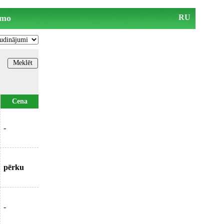
mo
RU
Cena
-
pērku
-