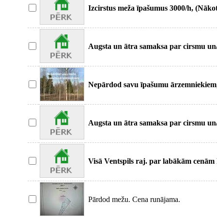
Izcirstus meža īpašumus 3000/h, (Nāko
meža
Augsta un ātra samaksa par cirsmu un
lietas gar
Nepārdod savu īpašumu ārzemniekiem, 
piedāvājam meža
Augsta un ātra samaksa par cirsmu un
lietas gar
Visā Ventspils raj. par labākām cenām
tiesības
Pārdod mežu. Cena runājama.