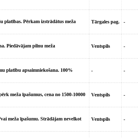
u platības. Pērkam izstrādātus meža
Tārgales pag.
-
na. Piedāvājam pilnu meža
Ventspils
-
umu platību apsaimniekošana. 100%
-
-
 pērk meža īpašumus, cena no 1500-10000
Ventspils
-
/vai meža īpašumu. Strādājam nevelkot
Ventspils
-