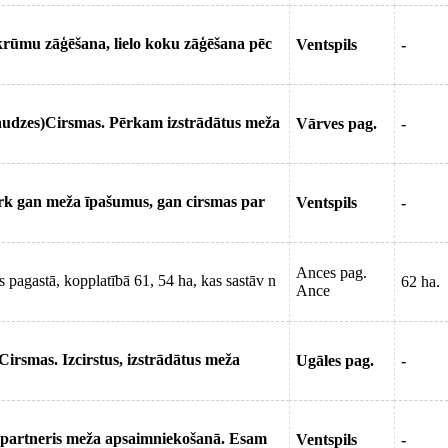
rūmu zāģēšana, lielo koku zāģēšana pēc
Ventspils
-
audzes)Cirsmas. Pērkam izstrādātus meža
Vārves pag.
-
ērk gan meža īpašumus, gan cirsmas par
Ventspils
-
Ances pag.
pagastā, kopplatībā 61, 54 ha, kas sastāv n
62 ha.
Ance
rsmas. Izcirstus, izstrādātus meža
Ugāles pag.
-
 partneris meža apsaimniekošanā. Esam
Ventspils
-