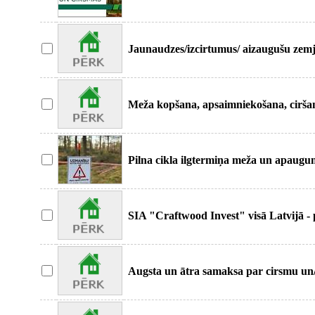
mežsaimni
Jaunaudzes/izcirtumus/ aizaugušu zemj
īpašumu
Meža kopšana, apsaimniekošana, cirša
apsaimniekošanas c
Pilna cikla ilgtermiņa meža un apaug
Latvijas Ģim
SIA "Craftwood Invest" visā Latvijā -
Eur/ha.
Augsta un ātra samaksa par cirsmu un
lietas gar