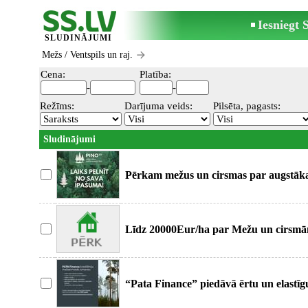
Iesniegt
SLUDINĀJUMI
Mežs
/ Ventspils un raj.
Cena:
Platība:
-
-
Režīms:
Darījuma veids:
Pilsēta, pagasts:
Sludinājumi
Pērkam mežus un cirsmas par augstākaj
Caurspīdīgum
Līdz 20000Eur/ha par Mežu un cirsmām
par Mežu
“Pata Finance” piedāvā ērtu un elastīg
izskatīš