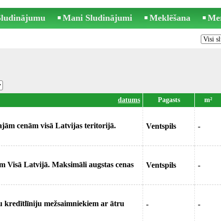
 Sludinājumu
Mani Sludinājumi
Meklēšana
Me
datums
Pagasts
m²
ām cenām visā Latvijas teritorijā.
Ventspils
-
 Visā Latvijā. Maksimāli augstas cenas
Ventspils
-
u kredītlīniju mežsaimniekiem ar ātru
-
-