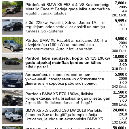
7,800
€
Pārdošanā BMW X5 E53 4.4i V8 Kalaharibeige
2005
Metallic Facelift Pēdējā gada laikā automašīnā
4.4
ieguldīti vairāki tūkstoši
281 tūkst.
9,995
€
3.0d, 225kw, Facelift, Xdrive, Jauna TA. , -el.
2011
regulējami ādas sēdekļi ar apsildi un atmiņu -
3.0D
Keyless Go -Sistēma
-
4,590
€
Pārdod BMW X5 Facelift ar uzticamo 3.0 litru
2004
dīzeļdzinēju (160 kW) un automātisko
3.0D
pārnesumkārbu. Auto ir ļoti labā tehni
300 tūkst.
18,000
€
Pārdod, labu saudzētu, koptu x5 f15 190kw
2015
gadu atpakaļ mainītas ķerdes un šāles
3.0D
sīkāk pa tel.
310
tūkst.
Автомобиль в хорошем состоянии,
5,900
€
ухоженный, своевременно обслуживался.
2006
3.0D
Двигатель и коробка работают ровно,
342 tūkst.
подвеска без л
11,500
€
Pārdodu BMW X5 E70 180kw, lieliska
2010
komplektācija, ērta braukšana gan pilsētā, gan
3.0D
ārpus tās. Softclose durvis, el. bagāž
388 tūkst.
BMW X5 xDrive30d 190 kW 2018 Perfekts
24,000
€
ģimenes Suv ar bagātīgu komplektāciju
2018
3.0D
Uzticams, jaudīgs un ekonomisks BMW X5
132 tūkst.
xDri
58,000
€