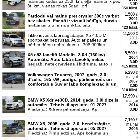
mainītas ķēdes uz 230t. km, eļļa mainīta ik pēc
3.0D
8t. km, vienās rokās 5gadi, ori
350 tūkst.
1,500
€
Pārdodu vai mainu pret crysler 300c varbūt
2001
bez skates. Par x5 ir vizuali bēdīgs, durvis
3.0D
mētāmas ara, ir nopirktas cita
423
tūkst.
11,500
€
Tikko ievests labi saglabājies X5 4.0D M-
2011
sportpaket bez rūsas. Auto ar patiesu un
3.0D
pārbaudāmu nobraukumu : 306 000km
-
5,500
€
X5 e53 facelift Modelis. 3.0d (160kw).
2004
Automāts. Auto labā stavoklī, nekas
3.0D
negrab, netek neviens šķidrums, auto ir
415
tūkst.
6,290
€
Volkswagen Touareg, 2007. gads, 3.0
maiņai
dīzelis, 165 kW jaudīgs, pārliecinošs un
2007
komfortabls Suv ar labu komplektāciju un
3.0D
sa
310
tūkst.
17,990
€
BMW X5 Xdrive30D, 2014. gada. 3.0l dīzelis,
maiņai
automāts. Tehniskā apskate: 01.2027
2014
Piedziņa: Xdrive pilnpiedziņa. Ap
3.0D
-
7,190
€
BMW X5, 2005. gada. 3.0l benzīns/gāze,
maiņai
automāts. Tehniskā apskate: 05.2027
2005
Piedziņa: Pilnpiedziņa. Aprīkojums un
3.0
-