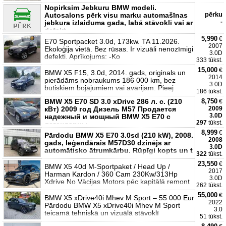
Nopirksim Jebkuru BMW modeli.
pērku
Autosalons pērk visu marku automašīnas
-
jebkura izlaiduma gada, labā stāvoklī vai ar
defekt
5,990
€
E70 Sportpacket 3.0d, 173kw. TA 11.2026.
2007
Ekoloģija vietā. Bez rūsas. Ir vizuāli nenozīmigi
3.0D
defekti. Aprīkojums: -Ko
333 tūkst.
15,000
€
BMW X5 F15, 3.0d, 2014. gads, originals un
2014
pierādāms nobraukums 186 000 km, bez
3.0D
būtiskiem bojājumiem vai avārijām. Pieej
186 tūkst.
BMW X5 E70 SD 3.0 xDrive 286 л. с. (210
8,750
€
кВт) 2009 год Дизель M57 Продается
2009
3.0D
надежный и мощный BMW X5 E70 с
297
tūkst.
легендарны
8,999
€
Pārdodu BMW X5 E70 3.0sd (210 kW), 2008.
2008
gads, leģendārais M57D30 dzinējs ar
3.0D
automātisko ātrumkārbu. Rūpīgi kopts un t
322
tūkst.
23,550
€
BMW X5 40d M-Sportpaket / Head Up /
2017
Harman Kardon / 360 Cam 230Kw/313Hp
3.0D
Xdrive No Vācijas Motors pēc kapitālā remont
262 tūkst.
55,000
€
BMW X5 xDrive40i Mhev M Sport – 55 000 Eur
2022
Pārdodu BMW X5 xDrive40i Mhev M Sport
3.0
teicamā tehniskā un vizuālā stāvoklī
51 tūkst.