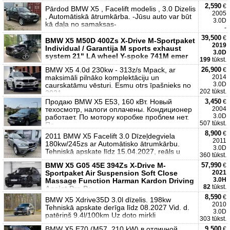
2,590
€
Pārdod BMW X5 , Facelift modelis , 3.0 Dizelis
2005
, Automātiskā ātrumkārba. -Jūsu auto var būt
3.0D
kā daļa no samaksas-
-
39,500
€
BMW X5 M50D 400Zs X-Drive M-Sportpaket
2019
Individual / Garantija M sports exhaust
3.0D
system 21" LA wheel Y-spoke 741M emer
199
tūkst.
BMW X5 4.0d 230kw - 313z/s Mpack, ar
26,900
€
maksimāli pilnāko komplektāciju un
2014
3.0D
caurskatāmu vēsturi. Esmu otrs īpašnieks no
202 tūkst.
2021
Продаю BMW X5 E53, 160 кВт. Новый
3,450
€
техосмотр, налоги оплачены. Кондиционер
2004
3.0D
работает. По мотору коробке проблем нет.
507 tūkst.
По
8,900
€
2011 BMW X5 Facelift 3.0 Dīzeļdegviela
2011
180kw/245zs ar Automātisko ātrumkārbu.
3.0D
Tehniskā apskate līdz 15.04.2027, reāls u
360 tūkst.
BMW X5 G05 45E 394Zs X-Drive M-
57,990
€
Sportpaket Air Suspension Soft Close
2021
3.0H
Massage Function Harman Kardon Driving
82
tūkst.
Assist Pro Pa
8,590
€
BMW X5 Xdrive35D 3.0l dīzelis. 198kw
2010
Tehniskā apskate derīga līdz 08.2027 Vid. d.
3.0D
patēriņš 9.4l/100km Uz doto mirkli
303 tūkst.
BMW X5 E70 (M57, 210 kW) в отличной
9,500
€