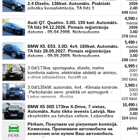
2.4 Dīzelis. 136kwt. Automāts. Praktiski
2006
pilnāka komplektācija. TA līdz 1
2.4D
449
tūkst.
4,590
€
Audi Q7. Quattro. 3.0D. 155 kwt. Automāts.
maiņai
TA līdz 04.12.2026. Pirmais reģistrācija
2006
datums - 05.04.2006. Nobraukums
3.0D
378
tūkst.
5,490
€
BMW X5. E53. 3.0D. 4x4. 160kwt. Automāts.
maiņai
TA līdz 28.05.2027. Pirmais reģistrācijas
2005
datums - 09.05.2005. Nobraukums
3.0D
298
tūkst.
6,995
€
3.0d/173kw, sportapaka, dīzelis, melns
2007
komforta salons, elektriskie sēdekļi ar atmiņu,
3.0D
x-drive pilnpiedziņa, facelift op
360 tūkst.
3,995
€
3.0d/135kW, automāts, 4x4. -Klimata kontrole.
2003
-Parkošanās sens. priekšā un aizmugurē. -
3.0D
Lietus sensors. -Kruīza
420 tūkst.
10,490
€
BMW X5 30D 173kw X-Drive, 7 vietas,
2008
Automāts. Auto tikko ievests Latvijā. Nav
3.0D
eksplotēts pa latvijas ceļiem. Leģendāra
324
tūkst.
Pērkam, Покупаем vai pieņemam komisijā.
pērku
Kомиссиa. Принимаем автомобили на
-
комиссию или купим Ваш автомобиль
сразу. P