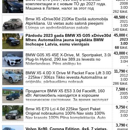
комплектации и с новым ТО до 2027 года.
2008
3.0D
Машина в Латвии, налог за этот год
262 tūkst.
полностью
48,500
€
Bmw X5 xDrive30d 210Kw Esošā automobiļa
2021
Atpirkšana. Uz vietas auto salonā pieejami
3.0D
Līzinga un apdrošināšanas pakalp
140 tūkst.
Pārdodu 2023 gada BMW X5 G05 xDrive30d
45,000
€
Mhev. Automašīna jauna iegādāta BMW
2023
3.0D
Inchcape Latvia, esmu vienīgais
68
tūkst.
automašīnas
43,000
€
BMW G05 X5 45E X-Drive, M. Sportpaket, 3.0i
2020
Plug-In Hybrid, 290.kw 389.zs Ievests no
3.0H
Nīderlandeas. Pilns atslēgu ko
-
11,790
€
BMW X5 4.0D X Drive M Packet Face Lift 3.0D
2012
- 225kw / 306zs Tikko ievesta Automašīna ar
3.0D
oriģinālu, pārbaudāmu nobrauk
286 tūkst.
7,500
€
Продается BMW X5 E53 3.0d Facelift, 160
2005
кВт. Автомобиль находится в хорошем
3.0D
техническом состоянии. За время эксплуат
-
9,750
€
Bmw X5 E70 Lci 4.0d 225kw Sport Paket
2012
Original nobraukums 100% Nav sists 100%
3.0D
Nav krasots 100% Pilna komplektacija. Auto
-
3,790
€
Volvo Xc90. Corona Edition. 4x4. 7 vietas.
maiņai