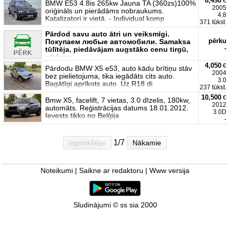
8,490
€
BMW E53 4.8is 265kw Jauna TA (360zs)100%
2005
oriģināls un pierādāms nobraukums.
4.8
Katalizatori ir vietā. - Individual komp
371 tūkst.
Pārdod savu auto ātri un veiksmīgi.
pērku
Покупаем любые автомобили. Samaksa
-
tūlītēja, piedāvājam augstāko cenu tirgū,
pērkam
4,050
€
Pārdodu BMW X5 e53, auto kādu brītiņu stāv
2004
bez pielietojuma, tika iegādāts cits auto.
3.0
Bagātīgi aprīkots auto. Uz R18 di
237 tūkst.
10,500
€
Bmw X5, facelift, 7 vietas, 3.0 dīzelis, 180kw,
2012
automāts. Reģistrācijas datums 18.01.2012.
3.0D
Ievests tikko no Beļģija
-
1/7
Iepriekšējie
Nākamie
Noteikumi
|
Saikne ar redaktoru
|
Www versija
Sludinājumi © ss sia 2000