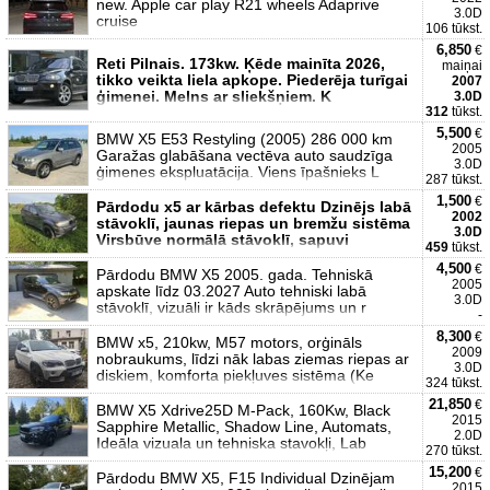
new. Apple car play R21 wheels Adaprive
3.0D
cruise
106 tūkst.
6,850
€
Reti Pilnais. 173kw. Ķēde mainīta 2026,
maiņai
tikko veikta liela apkope. Piederēja turīgai
2007
ģimenei. Melns ar sliekšņiem. K
3.0D
312
tūkst.
5,500
€
BMW X5 E53 Restyling (2005) 286 000 km
2005
Garažas glabāšana vectēva auto saudzīga
3.0D
ģimenes ekspluatācija. Viens īpašnieks L
287 tūkst.
1,500
€
Pārdodu x5 ar kārbas defektu Dzinējs labā
2002
stāvoklī, jaunas riepas un bremžu sistēma
3.0D
Virsbūve normālā stāvoklī, sapuvi
459
tūkst.
4,500
€
Pārdodu BMW X5 2005. gada. Tehniskā
2005
apskate līdz 03.2027 Auto tehniski labā
3.0D
stāvoklī, vizuāli ir kāds skrāpējums un r
-
8,300
€
BMW x5, 210kw, M57 motors, orģināls
2009
nobraukums, līdzi nāk labas ziemas riepas ar
3.0D
diskiem, komforta piekļuves sistēma (Ke
324 tūkst.
21,850
€
BMW X5 Xdrive25D M-Pack, 160Kw, Black
2015
Sapphire Metallic, Shadow Line, Automats,
2.0D
Ideāla vizuala un tehniska stavokļi, Lab
270 tūkst.
15,200
€
Pārdodu BMW X5, F15 Individual Dzinējam
2015