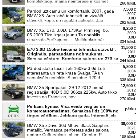
komplektāciju maiņa neinteresē ir kosmet
266 tūkst.
7,500
€
Pārdod uzticamu un komfortablu 2007. gada
2007
BMW X5. Auto labā tehniskā un vizuālā
3.0D
stāvoklī, kopts un regulāri apkopts. Jau
292 tūkst.
9,250
€
BMW X5, E70, 3.0D, 173Kw. Pirm reg. 06,
2009
05.2009 Tiko izgaju jaunu Ta nodoklis
3.0D
smaksats Aprīkojums: – Multifunkcionār
334 tūkst.
11,500
€
E70 3.0D 155kw teicamā tehniskā stāvoklī.
2011
Origināls, pārbaudāms nobraukums.
3.0D
Servisa vēsture. Komforta salons un 270 ka
244
tūkst.
5,800
€
Pārdod staltu facelift x5 160kw 3.0d Ļoti
2004
interesanta un reta krāsa Svaiga TA un
3.0D
samaksāts nodoklis iS pakotne R20 d
338 tūkst.
12,500
€
BMW X5 Sportpaket. 29.12.2012 pirmā
2012
reģistrācija. 40D 3.0D 306zs 225kw. Auto tikko
3.0D
ievests no Francijas, nav
270 tūkst.
Pērkam. kупим. Visa veida vieglās un
pērku
komercautomašīnas. Samaksa līdz 100% no
-
tirgus vērtības. Jebkura gada. Interesē jeb
38,000
€
BMW X5 xDrive 30d Mhev. Black Sapphire
2021
metallic. Vernasca perforētās ādas salona
3.0D
apdare Coffee/black. xLine, Comfort P
108 tūkst.