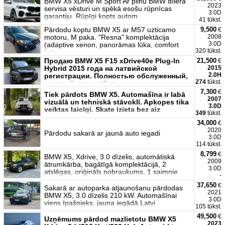
BMW X5 xDrive M Sport Ar pilnu BMW dīlera
2023
servisa vēsturi un spēkā esošu rūpnīcas
3.0D
garantiju. Rūpīgi kopts autom
41 tūkst.
Pārdodu koptu BMW X5 ar M57 uzticamo
9,500
€
motoru, M paka. "Resna" komplektācija
2008
3.0D
(adaptive xenon, panorāmas lūka, comfort
320 tūkst.
krēs
Продаю BMW X5 F15 xDrive40e Plug-In
21,500
€
Hybrid 2015 года на латвийской
2015
2.0H
регистрации. Полностью обслуженный,
274
tūkst.
честный автомобил
7,300
€
Tiek pārdots BMW X5. Automašīna ir labā
2007
vizuālā un tehniskā stāvoklī. Apkopes tika
3.0D
veiktas laicīgi. Skate izieta bez aiz
349
tūkst.
34,000
€
2020
Pārdodu sakarā ar jaunā auto iegadi
3.0D
114 tūkst.
8,799
€
BMW X5, Xdrive, 3.0 dīzelis, automātiskā
2009
ātrumkārba, bagātīgā komplektācijā, 2
3.0D
atslēgas, oriģināls nobraukums, 1 saimnie
-
37,650
€
Sakarā ar autoparka atjaunošanu pārdodas
2021
BMW X5, 3.0 dīzelis 210 kW. Automašīnai
3.0D
viens īpašnieks, jauna iegādā Latvi
105 tūkst.
49,500
€
Uzņēmums pārdod mazlietotu BMW X5
2023