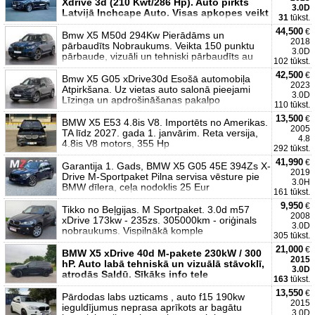
Xdrive 3d (210 Kwt/286 Hp). Auto pirkts
3.0D
Latvijā Inchcape Auto. Visas apkopes veikt
31
tūkst.
44,500
€
Bmw X5 M50d 294Kw Pierādāms un
2018
pārbaudīts Nobraukums. Veikta 150 punktu
3.0D
pārbaude, vizuāli un tehniski pārbaudīts au
102 tūkst.
42,500
€
Bmw X5 G05 xDrive30d Esošā automobiļa
2023
Atpirkšana. Uz vietas auto salonā pieejami
3.0D
Līzinga un apdrošināšanas pakalpo
110 tūkst.
13,500
€
BMW X5 E53 4.8is V8. Importēts no Amerikas.
2005
TA līdz 2027. gada 1. janvārim. Reta versija,
4.8
4.8is V8 motors, 355 Hp
292 tūkst.
41,990
€
Garantija 1. Gads, BMW X5 G05 45E 394Zs X-
2019
Drive M-Sportpaket Pilna servisa vēsture pie
3.0H
BMW dīlera, ceļa nodoklis 25 Eur
161 tūkst.
9,950
€
Tikko no Beļgijas. M Sportpaket. 3.0d m57
2008
xDrive 173kw - 235zs. 305000km - oriģinals
3.0D
nobraukums. Vispilnākā komple
305 tūkst.
21,000
€
BMW X5 xDrive 40d M-pakete 230kW / 300
2015
hP. Auto labā tehniskā un vizuālā stāvoklī,
3.0D
atrodās Saldū. Sīkāks info tele
163
tūkst.
13,550
€
Pārdodas labs uzticams , auto f15 190kw
2015
ieguldījumus neprasa aprīkots ar bagātu
3.0D