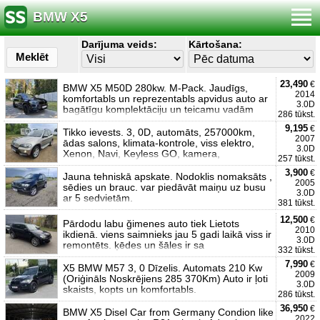
BMW X5
Darījuma veids:
Kārtošana:
Meklēt
23,490
€
BMW X5 M50D 280kw. M-Pack. Jaudīgs,
2014
komfortabls un reprezentabls apvidus auto ar
3.0D
bagātīgu komplektāciju un teicamu vadām
286 tūkst.
9,195
€
Tikko ievests. 3, 0D, automāts, 257000km,
2007
ādas salons, klimata-kontrole, viss elektro,
3.0D
Xenon, Navi, Keyless GO, kamera,
257 tūkst.
3,900
€
Jauna tehniskā apskate. Nodoklis nomaksāts ,
2005
sēdies un brauc. var piedāvāt maiņu uz busu
3.0D
ar 5 sedvietām.
381 tūkst.
12,500
€
Pārdodu labu ğimenes auto tiek Lietots
2010
ikdienā. viens saimnieks jau 5 gadi laikā viss ir
3.0D
remontēts. ķēdes un šāles ir sa
332 tūkst.
7,990
€
X5 BMW M57 3, 0 Dīzelis. Automats 210 Kw
2009
(Oriģināls Noskrējiens 285 370Km) Auto ir ļoti
3.0D
skaists, kopts un komfortabls.
286 tūkst.
36,950
€
BMW X5 Disel Car from Germany Condion like
2022