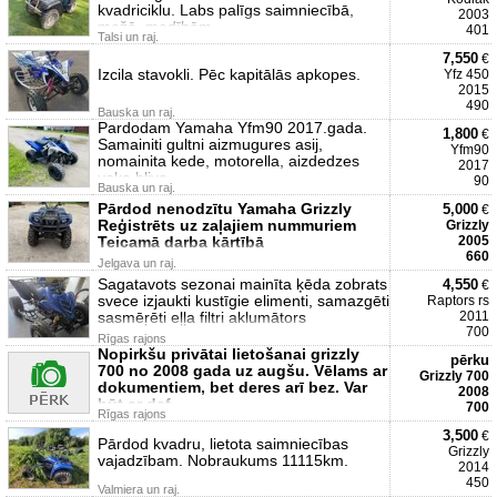
kvadriciklu. Labs palīgs saimniecībā,
2003
mežā, medībām,
401
Talsi un raj.
7,550
€
Izcila stavokli. Pēc kapitālās apkopes.
Yfz 450
2015
490
Bauska un raj.
Pardodam Yamaha Yfm90 2017.gada.
1,800
€
Samainiti gultni aizmugures asij,
Yfm90
nomainita kede, motorella, aizdedzes
2017
vaka blive.
90
Bauska un raj.
Pārdod nenodzītu Yamaha Grizzly
5,000
€
Reģistrēts uz zaļajiem nummuriem
Grizzly
Teicamā darba kārtībā
2005
660
Jelgava un raj.
Sagatavots sezonai mainīta ķēda zobrats
4,550
€
svece izjaukti kustīgie elimenti, samazgēti
Raptors rs
sasmēŗēti eļļa filtri aklumātors
2011
700
Rīgas rajons
Nopirkšu privātai lietošanai grizzly
pērku
700 no 2008 gada uz augšu. Vēlams ar
Grizzly 700
dokumentiem, bet deres arī bez. Var
2008
būt ar def
700
Rīgas rajons
3,500
€
Pārdod kvadru, lietota saimniecības
Grizzly
vajadzībam. Nobraukums 11115km.
2014
450
Valmiera un raj.