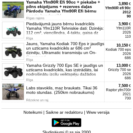
Yamaha Yfm90R Efi 90cc + piekabe +
3,890
€
pilns ekipējums + rezerves daļas
Yfm90R efi 90c
Pārdodu Yamaha Yfm90R Efi bērnu
2012
sporta kvadracikl
90
Rīgas rajons
Piedāvājumā jauns bērnu kvadricikls
3,900
€
Yamaha Yfm110R Tehniskie dati: Dzinējs:
Yfm110R
112 cm³, viencilindra, 4-taktu, gaisa dz
2026
110
Rīga
Jauns, Yamaha Kodiak 700 Eps ir jaudīgs
10,150
€
un uzticams kvadricikls ar 686 cm³
Kodiak 700 eps
dzinēju, Ultramatic transmisiju un On-
2026
Command
686
Rīga
Yamaha Grizzly 700 Eps SE ir jaudīgs un
13,000
€
uzticams kvadricikls, kas izstrādāts, lai
Grizzly 700 se
nodrošinātu izcilu veiktspēju dažādos
2026
686
Rīga
7,500
€
Labs stavoklis, maz braukats. Tikai 36
Raptor yfm700r
moto stundas. (250km nobraukums)
2021
700
Rēzekne un raj.
Noteikumi
|
Saikne ar redaktoru
|
Www versija
Sludinājumi © ss sia 2000