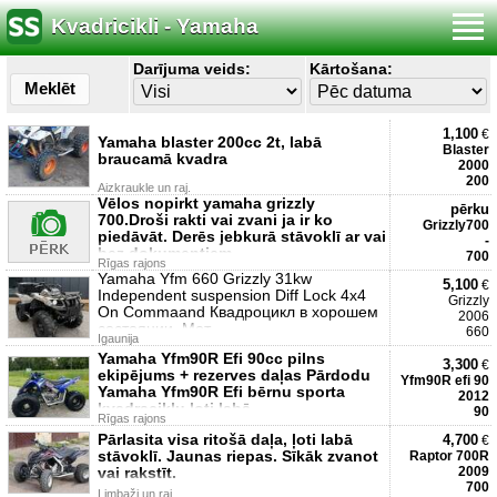
Kvadricikli - Yamaha
Darījuma veids:
Kārtošana:
Meklēt
1,100
€
Yamaha blaster 200cc 2t, labā
Blaster
braucamā kvadra
2000
200
Aizkraukle un raj.
Vēlos nopirkt yamaha grizzly
pērku
700.Droši rakti vai zvani ja ir ko
Grizzly700
piedāvāt. Derēs jebkurā stāvoklī ar vai
-
bez dokumentiem.
700
Rīgas rajons
Yamaha Yfm 660 Grizzly 31kw
5,100
€
Independent suspension Diff Lock 4x4
Grizzly
On Commaand Квадроцикл в хорошем
2006
состоянии. Мот
660
Igaunija
Yamaha Yfm90R Efi 90cc pilns
3,300
€
ekipējums + rezerves daļas Pārdodu
Yfm90R efi 90
Yamaha Yfm90R Efi bērnu sporta
2012
kvadraciklu ļoti labā
90
Rīgas rajons
Pārlasita visa ritošā daļa, ļoti labā
4,700
€
stāvoklī. Jaunas riepas. Sīkāk zvanot
Raptor 700R
vai rakstīt.
2009
700
Limbaži un raj.