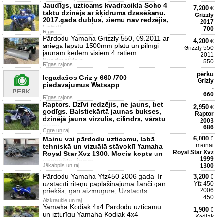
Jaudīgs, uzticams kvadracikla Sohc 4
7,200
€
taktu dzinējs ar šķidruma dzesēšanu.
Grizzly
2017.gada dubļus, ziemu nav redzējis,
2017
Latvij
700
Rīga
Pārdodu Yamaha Grizzly 550, 09.2011 ar
4,200
€
sniega lāpstu 1500mm platu un pilnīgi
Grizzly 550
jaunām ķēdēm visiem 4 ratiem.
2011
Kvadracikls p
550
Rīgas rajons
pērku
Iegadašos Grizly 660 /700
Grizly
piedavajumus Watsapp
-
660
Rīgas rajons
Raptors. Dzīvi redzējis, ne jauns, bet
2,950
€
godīgs. Balstiekārtā jaunas bukses,
Raptor
dzinējā jauns virzulis, cilindrs, vārstu
2003
gumi
686
Ogre un raj.
6,000
Mainu vai pārdodu uzticamu, labā
€
maiņai
tehniskā un vizuālā stāvoklī Yamaha
Royal Star Xvz
Royal Star Xvz 1300. Mocis kopts un
1999
uzpasēts, jopro
Jēkabpils un raj.
1300
Pārdodu Yamaha Yfz450 2006 gada. Ir
3,200
€
uzstādīti riteņu paplašinājuma flanči gan
Yfz 450
priekšā, gan aizmugurē, Uzstādīts
2006
450
Aizkraukle un raj.
Yamaha Kodiak 4x4 Pārdodu uzticamu
1,900
€
un izturīgu Yamaha Kodiak 4x4
Kodiak