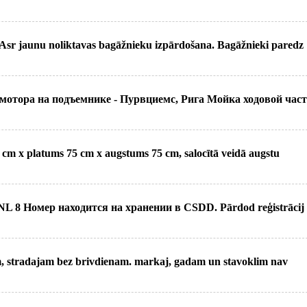
r jaunu noliktavas bagāžnieku izpārdošana. Bagāžnieki paredz
мотора на подъемнике - Пурвциемс, Рига Мойка ходовой час
 cm x platums 75 cm x augstums 75 cm, salocītā veidā augstu
 8 Номер находится на хранении в CSDD. Pārdod reģistrācij
m, stradajam bez brivdienam. markaj, gadam un stavoklim nav