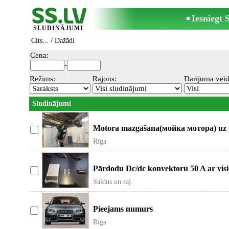
Iesniegt
SLUDINĀJUMI
Cits...
/ Dažādi
Cena:
-
Režīms:
Rajons:
Darījuma veid
Sludinājumi
Motora mazgāšana(мойка мотора) uz pac
Rīga
Pārdodu Dc/dc konvektoru 50 A ar visie
Saldus un raj.
Pieejams numurs
Rīga