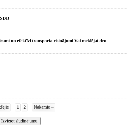
 CSDD
cami un efektīvi transporta risinājumi Vai meklējat dro
šējie
1
2
Nākamie