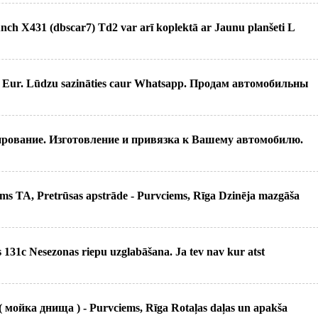
nch X431 (dbscar7) Td2 var arī koplektā ar Jaunu planšeti L
0 Eur. Lūdzu sazināties caur Whatsapp. Продам автомобильны
рование. Изготовление и привязка к Вашему автомобилю.
s TA, Pretrūsas apstrāde - Purvciems, Rīga Dzinēja mazgāša
s 131c Nesezonas riepu uzglabāšana. Ja tev nav kur atst
( мойка днища ) - Purvciems, Rīgа Rotaļas daļas un apakša