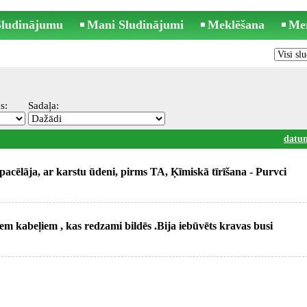
 Sludinājumu
Mani Sludinājumi
Meklēšana
Me
s:
Sadaļa:
datu
ēlāja, ar karstu ūdeni, pirms TA, Ķīmiskā tīrīšana - Purvci
m kabeļiem , kas redzami bildēs .Bija iebūvēts kravas busi