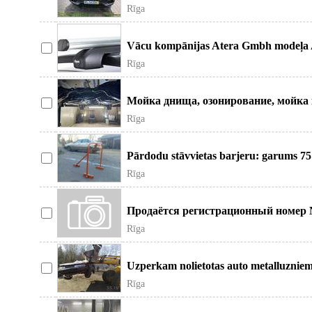
Rīga
Vācu kompānijas Atera Gmbh modeļa As
Rīga
Мойка днища, озонирование, мойка 
и
Rīga
Pārdodu stāvvietas barjeru: garums 75
Rīga
Продаётся регистрационный номер NL
Rīga
Uzperkam nolietotas auto metalluznie
Rīga