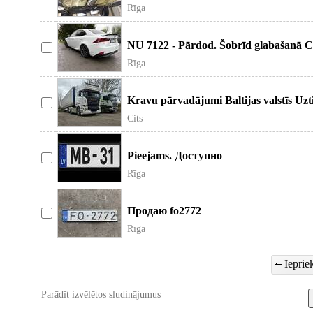
Rīga
NU 7122 - Pārdod. Šobrīd glabašanā
Rīga
Kravu pārvadājumi Baltijas valstīs Uzti
Cits
Pieejams. Доступно
Rīga
Продаю fo2772
Rīga
Iepriek
Parādīt izvēlētos sludinājumus