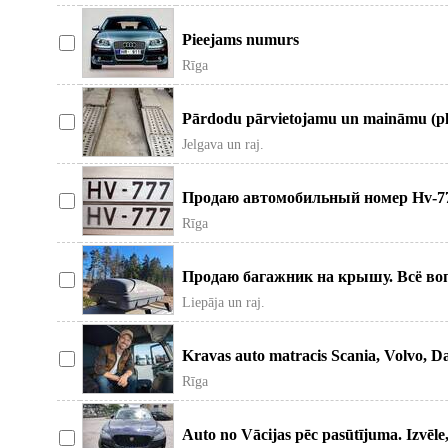
Pieejams numurs
Rīga
Pārdodu pārvietojamu un maināmu (pla
Jelgava un raj.
Продаю автомобильный номер Hv-777
дого
Rīga
Продаю багажник на крышу. Всё воп
Liepāja un raj.
Kravas auto matracis Scania, Volvo, D
Rīga
Auto no Vācijas pēc pasūtījuma. Izvēl