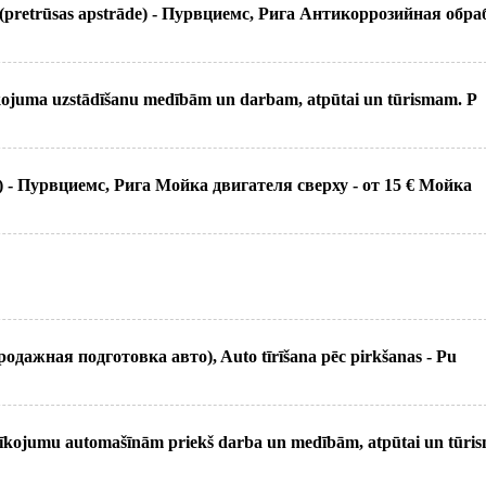
retrūsas apstrāde) - Пурвциемс, Рига Антикоррозийная обра
ojuma uzstādīšanu medībām un darbam, atpūtai un tūrismam. P
) - Пурвциемс, Рига Мойка двигателя сверху - от 15 € Мойка
одажная подготовка авто), Auto tīrīšana pēc pirkšanas - Pu
kojumu automašīnām priekš darba un medībām, atpūtai un tūri