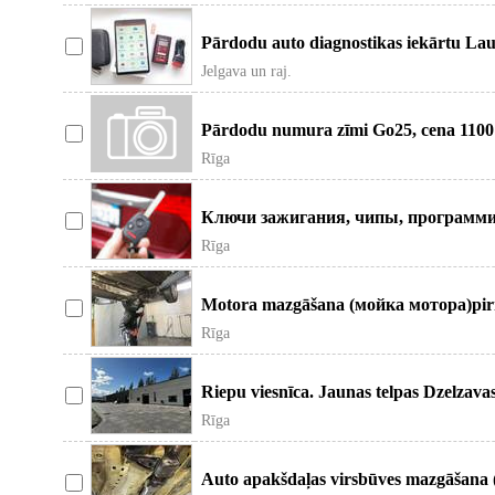
Pārdodu auto diagnostikas iekārtu Lau
Jelgava un raj.
Pārdodu numura zīmi Go25, cena 110
Rīga
Ключи зажигания, чипы, программи
Быстро, ка
Rīga
Motora mazgāšana (мойка мотора)pirm
Rīga
Riepu viesnīca. Jaunas telpas Dzelzava
Rīga
Auto apakšdaļas virsbūves mazgāšana 