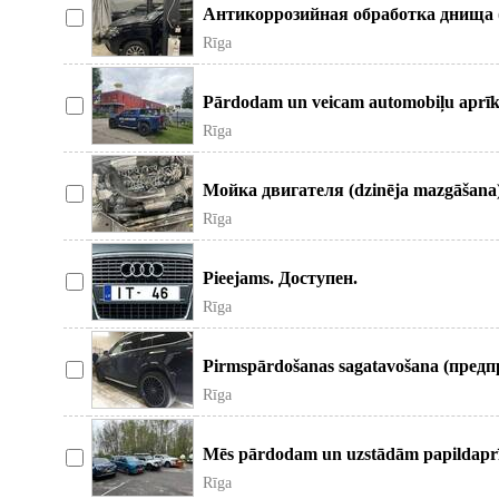
Антикоррозийная обработка днища (p
Rīga
Pārdodam un veicam automobiļu aprīk
Rīga
Мойка двигателя (dzinēja mazgāšana
Rīga
Pieejams. Доступен.
Rīga
Pirmspārdošanas sagatavošana (предпр
Rīga
Mēs pārdodam un uzstādām papildaprī
Rīga