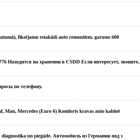
tumā), fiksējamu estakādi auto remontiem. garums 600
6 Находится на хранении в CSDD Если интересует, звоните,
росы по телефону.
af, Man, Mercedes (Euro 6) Komforts kravas auto kabīnē
e, diagnostika un piegāde. Автомобиль из Германии под з