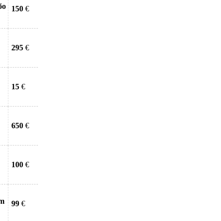
бо
150
€
295
€
15
€
650
€
100
€
sm
99
€