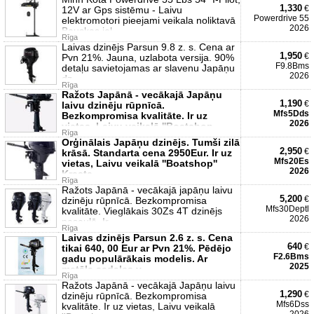
1,330
€
12V ar Gps sistēmu - Laivu
Powerdrive 55
elektromotori pieejami veikala noliktavā
2026
Bauskas iel
Rīga
Laivas dzinējs Parsun 9.8 z. s. Cena ar
1,950
€
Pvn 21%. Jauna, uzlabota versija. 90%
F9.8Bms
detaļu savietojamas ar slavenu Japāņu
2026
dz
Rīga
Ražots Japānā - vecākajā Japāņu
1,190
€
laivu dzinēju rūpnīcā.
Mfs5Dds
Bezkompromisa kvalitāte. Ir uz
2026
vietas, Laivu veikalā ''Boatshop
Rīga
Orģinālais Japāņu dzinējs. Tumši zilā
2,950
€
krāsā. Standarta cena 2950Eur. Ir uz
Mfs20Es
vietas, Laivu veikalā ''Boatshop''
2026
Krasta
Rīga
Ražots Japānā - vecākajā japāņu laivu
5,200
€
dzinēju rūpnīcā. Bezkompromisa
Mfs30Deptl
kvalitāte. Vieglākais 30Zs 4T dzinējs
2026
pasaulē. Ir
Rīga
Laivas dzinējs Parsun 2.6 z. s. Cena
640
€
tikai 640, 00 Eur ar Pvn 21%. Pēdējo
F2.6Bms
gadu populārākais modelis. Ar
2025
metāla sadales v
Rīga
Ražots Japānā - vecākajā Japāņu laivu
1,290
€
dzinēju rūpnīcā. Bezkompromisa
Mfs6Dss
kvalitāte. Ir uz vietas, Laivu veikalā