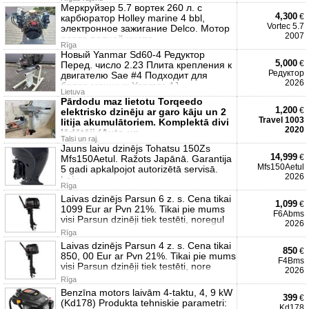
Меркруйзер 5.7 вортек 260 л. с
4,300
€
карбюратор Holley marine 4 bbl,
Vortec 5.7
электронное зажигание Delco. Мотор
2007
после полной инспе
Rīga
Новый Yanmar Sd60-4 Редуктор
5,000
€
Перед. число 2.23 Плита крепления к
Редуктор
двигателю Sae #4 Подходит для
2026
более мощных Yanmar 4J
Lietuva
Pārdodu maz lietotu Torqeedo
1,200
€
elektrisko dzinēju ar garo kāju un 2
Travel 1003
litija akumulātoriem. Komplektā divi
2020
lādētāji (Auto un
Talsi un raj.
Jauns laivu dzinējs Tohatsu 150Zs
14,999
€
Mfs150Aetul. Ražots Japānā. Garantija
Mfs150Aetul
5 gadi apkalpojot autorizētā servisā.
2026
Laiv
Rīga
Laivas dzinējs Parsun 6 z. s. Cena tikai
1,099
€
1099 Eur ar Pvn 21%. Tikai pie mums
F6Abms
visi Parsun dzinēji tiek testēti, noregul
2026
Rīga
Laivas dzinējs Parsun 4 z. s. Cena tikai
850
€
850, 00 Eur ar Pvn 21%. Tikai pie mums
F4Bms
visi Parsun dzinēji tiek testēti, nore
2026
Rīga
Benzīna motors laivām 4-taktu, 4, 9 kW
399
€
(Kd178) Produkta tehniskie parametri:
Kd178