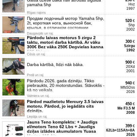
€
yamaha 5hp
Hvz
1997
Rīgas rajons
Продам лодочный мотор Yamaha 5hp,
520
€
2t, короткая нога, выносной бак,
5hp
крылья, в отличном состоянии
2002
Daugavpils un raj.
Pārdodu laivas motorus 5 zirgu 2
300
€
taktu, motori darba kārtībā. Ar vāku
5zirgu
300€ Bez vāka 250€ Degvielas kanna
1992
50€ Abi mo
Cēsis un raj.
900
€
Darba kārtībā, līdzi nāk bāka.
20Xd
2001
Preiļi un raj.
Pārdodu 2026. gada dzinēju. Tikko
940
€
piebraukts, 20 motorstundas. Stāvoklis -
Mfs5Dss
kā no veikala.
2026
Valmiera un raj.
Pārdod mazlietotu Mercury 3.5 laivas
450
€
motoru. Pārdod, jo iegādāts cits
Me F3.5 M
dzinējs.
2008
Liepāja un raj.
Jauns Teno komplekts: + Jaudīgs
399
€
el/motors Teno 62 Lbs + Jaudīgs
62Lb+115Ah+8A
dziļas izlādes akumulators Yuasa
2026
Marine 115 A/s