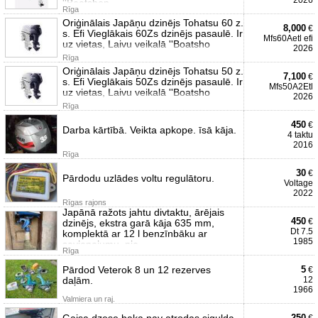
2026
''Boatshop
Rīga
Oriģinālais Japāņu dzinējs Tohatsu 60 z.
8,000
€
s. Efi Vieglākais 60Zs dzinējs pasaulē. Ir
Mfs60Aetl efi
uz vietas, Laivu veikalā ''Boatsho
2026
Rīga
Oriģinālais Japāņu dzinējs Tohatsu 50 z.
7,100
€
s. Efi Vieglākais 50Zs dzinējs pasaulē. Ir
Mfs50A2Etl
uz vietas, Laivu veikalā ''Boatsho
2026
Rīga
450
€
Darba kārtībā. Veikta apkope. īsā kāja.
4 taktu
2016
Rīga
30
€
Pārdodu uzlādes voltu regulātoru.
Voltage
2022
Rīgas rajons
Japānā ražots jahtu divtaktu, ārējais
450
€
dzinējs, ekstra garā kāja 635 mm,
Dt 7.5
komplektā ar 12 l benzīnbāku ar
1985
savienojumu, pie
Rīga
Pārdod Veterok 8 un 12 rezerves
5
€
daļām.
12
1966
Valmiera un raj.
Gaisa dzese baka nav atrodas sigulda
250