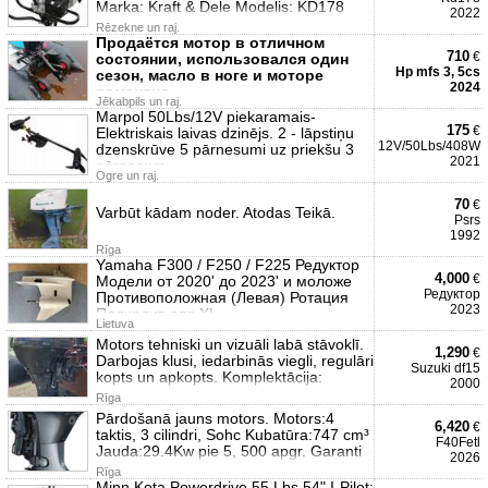
Marka: Kraft & Dele Modelis: KD178
2022
Rēzekne un raj.
Продаётся мотор в отличном
710
€
состоянии, использовался один
Hp mfs 3, 5cs
сезон, масло в ноге и моторе
2024
поменяно.
Jēkabpils un raj.
Marpol 50Lbs/12V piekaramais-
175
€
Elektriskais laivas dzinējs. 2 - lāpstiņu
12V/50Lbs/408W
dzenskrūve 5 pārnesumi uz priekšu 3
2021
pārnesum
Ogre un raj.
70
€
Varbūt kādam noder. Atodas Teikā.
Psrs
1992
Rīga
Yamaha F300 / F250 / F225 Редуктор
4,000
€
Модели от 2020' до 2023' и моложе
Редуктор
Противоположная (Левая) Ротация
2023
Подходит для XL
Lietuva
Motors tehniski un vizuāli labā stāvoklī.
1,290
€
Darbojas klusi, iedarbinās viegli, regulāri
Suzuki df15
kopts un apkopts. Komplektācija:
2000
Rīga
Pārdošanā jauns motors. Motors:4
6,420
€
taktis, 3 cilindri, Sohc Kubatūra:747 cm³
F40Fetl
Jauda:29.4Kw pie 5, 500 apgr. Garanti
2026
Rīga
Minn Kota Powerdrive 55 Lbs 54" I-Pilot;