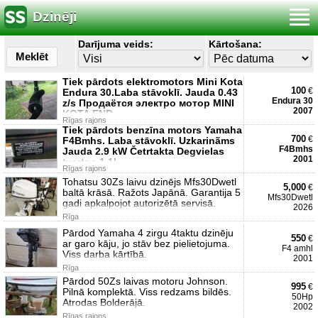
Dzinēji
Darījuma veids:
Kārtošana:
Meklēt
Tiek pārdots elektromotors Mini Kota
100
€
Endura 30.Laba stāvoklī. Jauda 0.43
Endura 30
z/s Продаётся электро мотор MINI
2007
KOTA END
Rīgas rajons
Tiek pārdots benzīna motors Yamaha
700
€
F4Bmhs. Laba stāvoklī. Uzkarinãms
F4Bmhs
Jauda 2.9 kW Četrtakta Degvielas
2001
tvertne 1.1l,
Rīgas rajons
Tohatsu 30Zs laivu dzinējs Mfs30Dwetl
5,000
€
baltā krāsā. Ražots Japānā. Garantija 5
Mfs30Dwetl
gadi apkalpojot autorizētā servisā.
2026
Rīga
Pārdod Yamaha 4 zirgu 4taktu dzinēju
550
€
ar garo kāju, jo stāv bez pielietojuma.
F4 amhl
Viss darba kārtībā.
2001
Rīga
Pārdod 50Zs laivas motoru Johnson.
995
€
Pilnā komplektā. Viss redzams bildēs.
50Hp
Atrodas Bolderājā.
2002
Rīgas rajons