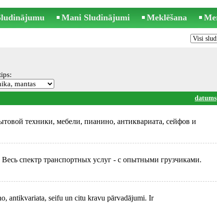
 Sludinājumu
Mani Sludinājumi
Meklēšana
Me
ips:
datums
товой техники, мебели, пианино, антиквариата, сейфов и
. Весь спектр транспортных услуг - с опытными грузчиками.
o, antikvariata, seifu un citu kravu pārvadājumi. Ir