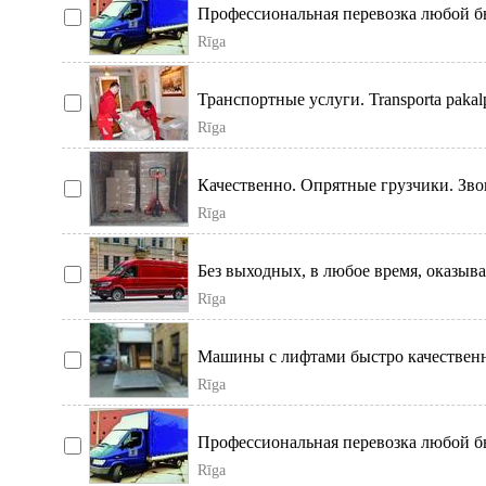
Профессиональная перевозка любой бы
других
Rīga
Транспортные услуги. Transporta pakalp
Rīga
Качественно. Опрятные грузчики. Зво
Rīga
Без выходных, в любое время, оказыва
Rīga
Машины с лифтами быстро качественно
сейф
Rīga
Профессиональная перевозка любой бы
других
Rīga