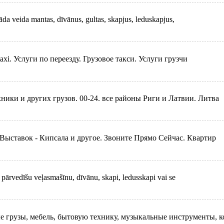
da veida mantas, dīvānus, gultas, skapjus, leduskapjus,
s taxi. Услуги по переезду. Грузовое такси. Услуги грузчи
ники и других грузов. 00-24. все районы Риги и Латвии. Литва
ыставок - Кипсала и другое. Звоните Прямо Сейчас. Квартир
pārvedīšu veļasmašīnu, dīvānu, skapi, ledusskapi vai se
е грузы, мебель, бытовую технику, музыкальные инструменты, к