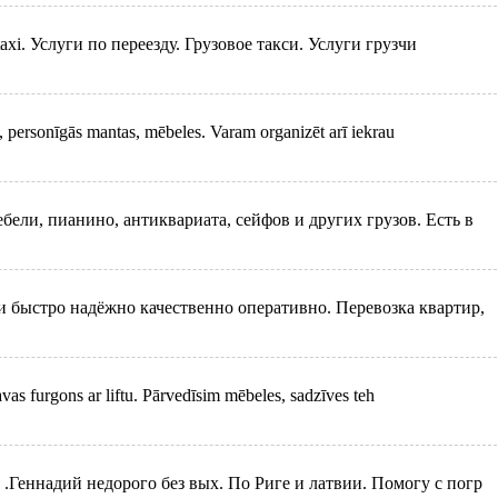
s taxi. Услуги по переезду. Грузовое такси. Услуги грузчи
 personīgās mantas, mēbeles. Varam organizēt arī iekrau
ели, пианино, антиквариата, сейфов и других грузов. Есть в
 быстро надёжно качественно оперативно. Перевозка квартир,
vas furgons ar liftu. Pārvedīsim mēbeles, sadzīves teh
 .Геннадий недорого без вых. По Риге и латвии. Помогу с погр