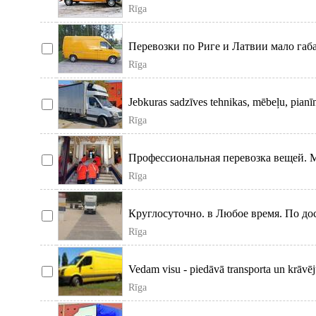
Rīga
Перевозки по Риге и Латвии мало габ
инструмент
Rīga
Jebkuras sadzīves tehnikas, mēbeļu, pianīn
Rīga
Профессиональная перевозка вещей. Mant
Rīga
Круглосуточно. в Любое время. По до
Rīga
Vedam visu - piedāvā transporta un krāvē
Rīga