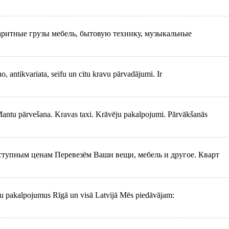
аритные грузы мебель, бытовую технику, музыкальные
o, antikvariata, seifu un citu kravu pārvadājumi. Ir
u pārvešana. Kravas taxi. Krāvēju pakalpojumi. Pārvākšanās
ступным ценам Перевезём Ваши вещи, мебель и другое. Кварт
ju pakalpojumus Rīgā un visā Latvijā Mēs piedāvājam: