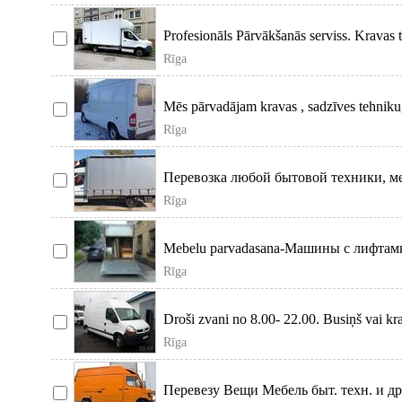
Profesionāls Pārvākšanās serviss. Krava
Rīga
Mēs pārvadājam kravas , sadzīves tehniku,
Rīga
Перевозка любой бытовой техники, меб
Rīga
Mebelu parvadasana-Машины с лифтами
гр
Rīga
Droši zvani no 8.00- 22.00. Busiņš vai kra
Rīga
Перевезу Вещи Мебель быт. техн. и др