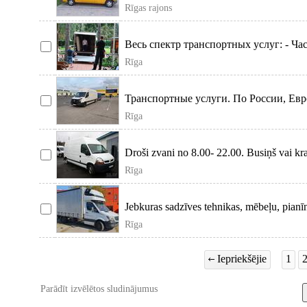
Rīgas rajons
Весь спектр транспортных услуг: - Ча
Rīga
Транспортные услуги. По России, Ев
Rīga
Droši zvani no 8.00- 22.00. Busiņš vai kra
Rīga
Jebkuras sadzīves tehnikas, mēbeļu, pianīn
Rīga
Iepriekšējie
1
Parādīt izvēlētos sludinājumus