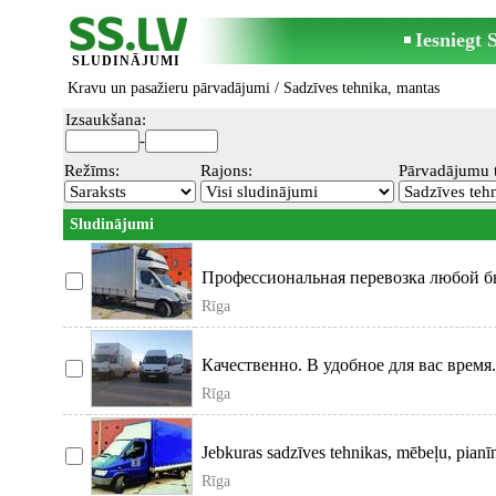
Iesniegt
SLUDINĀJUMI
Kravu un pasažieru pārvadājumi
/
Sadzīves tehnika, mantas
Izsaukšana:
-
Režīms:
Rajons:
Pārvadājumu t
Sludinājumi
Профессиональная перевозка любой бы
других
Rīga
Качественно. В удобное для вас время
Rīga
Jebkuras sadzīves tehnikas, mēbeļu, pianīn
Rīga