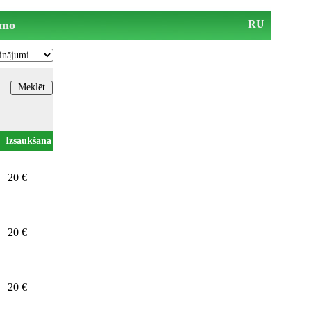
mo
RU
Izsaukšana
20 €
20 €
20 €