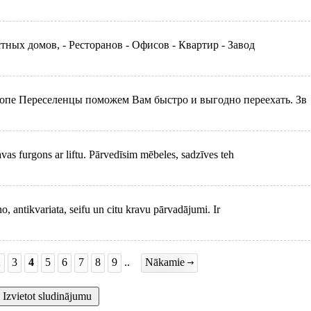
стных домов, - Ресторанов - Офисов - Квартир - Завод
ропе Переселенцы поможем Вам быстро и выгодно переехать. Зв
vas furgons ar liftu. Pārvedīsim mēbeles, sadzīves teh
o, antikvariata, seifu un citu kravu pārvadājumi. Ir
2
3
4
5
6
7
8
9
..
Nākamie