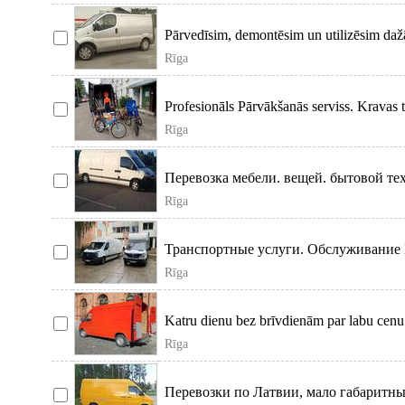
Pārvedīsim, demontēsim un utilizēsim dažā
Rīga
Profesionāls Pārvākšanās serviss. Krava
Rīga
Перевозка мебели. вещей. бытовой тех
Rīga
Транспортные услуги. Обслуживание В
Rīga
Katru dienu bez brīvdienām par labu cenu 
Rīga
Перевозки по Латвии, мало габаритны