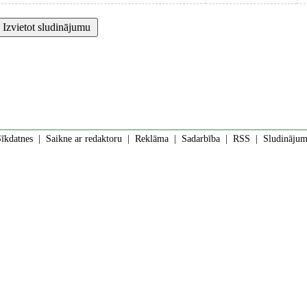
īkdatnes
|
Saikne ar redaktoru
|
Reklāma
|
Sadarbība
|
RSS
| Sludinājumi