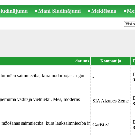
 Sludinājumu
Mani Sludinājumi
Meklēšana
Me
datums
Kompānija
D
D
iltumnīcu saimniecība, kura nodarbojas ar gur
-
0
D
ņēmuma vadītāja vietnieku. Mēs, moderns
SIA Aizupes Zeme
8
D
 ražošanas saimniecība, kurā lauksaimniecība ir
Garīši z/s
8