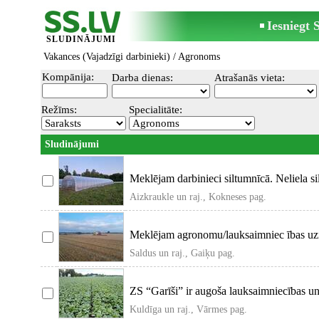
Iesniegt
SLUDINĀJUMI
Vakances (Vajadzīgi darbinieki)
/ Agronoms
Kompānija:
Darba dienas:
Atrašanās vieta:
Režīms:
Specialitāte:
Sludinājumi
Meklējam darbinieci siltumnīcā. Neliela s
Aizkraukle un raj., Kokneses pag.
Meklējam agronomu/lauksaimniec ības uz
lauksa
Saldus un raj., Gaiķu pag.
ZS “Garīši” ir augoša lauksaimniecības un
Kuldīga un raj., Vārmes pag.