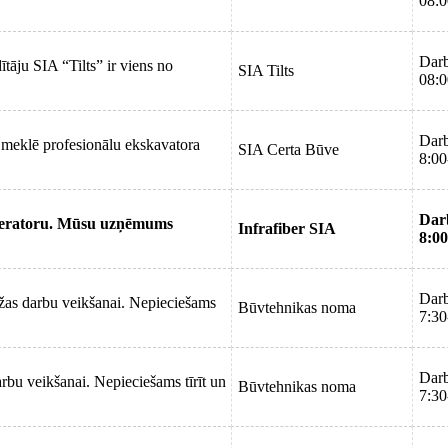
08:0
Darb
tāju SIA “Tilts” ir viens no
SIA Tilts
08:0
Darb
meklē profesionālu ekskavatora
SIA Certa Būve
8:00
Dar
operatoru. Mūsu uzņēmums
Infrafiber SIA
8:00
Darb
as darbu veikšanai. Nepieciešams
Būvtehnikas noma
7:30
Darb
bu veikšanai. Nepieciešams tīrīt un
Būvtehnikas noma
7:30