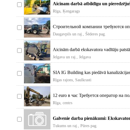
Aicinam darbā atbildīgu un pieredzēju
kanalizācijas tīklu ekskav
Rīga, Ķengarags
Строительной компании требуются оп
экскаватора-тракторис т Celtn
Daugavpils un raj., Šēderes pag.
Aicinām darbā ekskavatora vadītāju pats
izbūves darbo
Jelgava un raj., Jelgava
SIA IG Building kas piedāvā kanalizācijas 
iekārtu mo
Rīgas rajons, Saulkrasti
12 euro в час Требуется оператор на
экскаватор Работа как в Р
Rīga, centrs
Galvenie darba pienākumi: Ekskavatora
darbos; Kabeļu lī
Tukums un raj., Pūres pag.