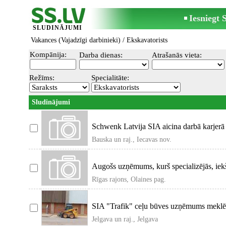
Iesniegt
SLUDINĀJUMI
Vakances (Vajadzīgi darbinieki)
/ Ekskavatorists
Kompānija:
Darba dienas:
Atrašanās vieta:
Režīms:
Specialitāte:
Sludinājumi
Schwenk Latvija SIA aicina darbā karjerā 
28 t) un ek
Bauska un raj., Iecavas nov.
Augošs uzņēmums, kurš specializējās, iekš
montāžām, aicina dar
Rīgas rajons, Olaines pag.
SIA "Trafik" ceļu būves uzņēmums meklē 
Mustang(Planēšanas, piev
Jelgava un raj., Jelgava