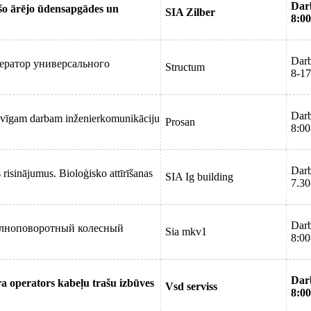
Dar
šo ārējo ūdensapgādes un
SIA Zilber
8:00
Darb
ератор универсального
Structum
8-17
Darb
tāvīgam darbam inženierkomunikāciju
Prosan
8:00
Darb
risinājumus. Bioloģisko attīrīšanas
SIA Ig building
7.30
Darb
 полноповоротный колесный
Sia mkv1
8:00
Dar
 operators kabeļu trašu izbūves
Vsd serviss
8:00