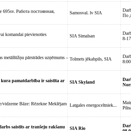
Darb
e 695sv. Работа постоянная,
Samosval. lv SIA
По 
Darb
vai komandai pievienoties
SIA Simalsan
8-17
Darb
ams metāllūžņu pārstrādes uzņēmums –
Tolmets jēkabpils, SIA
8:00
Dar
kura pamatdarbība ir saistīta ar
SIA Skyland
Nor
Mai
ale/vidzeme Bāze: Rēzekne Meklējam
Latgales energoceltniek...
Piln
Dar
rbs saistīts ar tranšeju rakšanu
SIA Rio
08.0