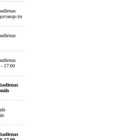
adienas
договор-ти
adienas
adienas
 - 17:00
badienas
māls
ņās
ais
badienas
0-17.00