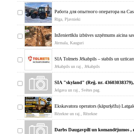
Работа для опытного оператора на Cas
зарплата 11-12 е/час нет
Rīga, Pļavnieki
Inženiertīklu izbūves uzņēmums aicina sa
ekskavatoristu. Pi
Jūrmala, Kauguri
SIA Tolmets Jēkabpils – stabils un uztic
aicina darb
Jēkabpils un raj., Jēkabpils
SIA "skyland" (Reģ. nr. 43603038379), 
grants un smilts
Jelgava un raj., Svētes pag.
Ekskavatora operators (kāpurķēžu) Latg
kāpurķēž
Rēzekne un raj., Rēzekne
Darbs Daugavpilī un komandējumos , da