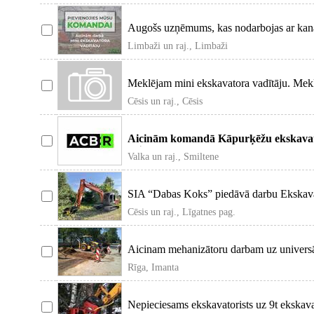
Augošs uzņēmums, kas nodarbojas ar kanal
ūdensapgādi, meklē mi
Limbaži un raj., Limbaži
Meklējam mini ekskavatora vadītāju. Mekl
vadītāju dar
Cēsis un raj., Cēsis
Aicinām komandā Kāpurķēžu ekskavato
reģionā. Mēs Tev
Valka un raj., Smiltene
SIA “Dabas Koks” piedāvā darbu Ekskava
kniebējgalvu.
Cēsis un raj., Līgatnes pag.
Aicinam mehanizātoru darbam uz univers
механизатора для работ
Rīga, Imanta
Nepieciesams ekskavatorists uz 9t ekska