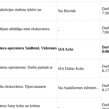
Darb
izācijas sistēmu izbūvi un
Sia Biovide
7:30
Darb
ējam atbildīgu mini ekskavatora
-
7:00
Dar
ra operatoru Smiltenē, Vidzemes
SIA Acbr
8:00
Darb
tora operatoram. Darbs pamatā ar
SIA Dabas Koks
8-17
Darb
āla ekskavātora. Приглашаем
Sia Apakšzemes inženier...
8-17
Darb
vatora Sany koku un krūmu
-