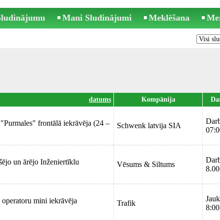
 Sludinājumu
Mani Sludinājumi
Meklēšana
Me
datums
Kompānija
Da
Darb
"Purmales" frontālā iekrāvēja (24 –
Schwenk latvija SIA
07:0
Darb
ējo un ārējo Inženiertīklu
Vēsums & Siltums
8.00
Jauk
operatoru mini iekrāvēja
Trafik
8:00