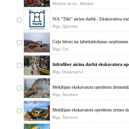
kniebšanai . Darbs pa L
Rēzekne un raj., Rēzekne
SIA “Tilts” aicina darbā - Ekskavatora vadī
vadošajiem uz
Rīga, Iļģuciems
Ceļu būves un labiekārtošanas uzņēmums 
operatoru darbam a
Rīga, Cits
Infrafiber aicina darbā ekskavatora 
nodarbojas ar lieliem būvni
Rīga, Daugavgrīva
Meklējam ekskavatora operātoru demontāž
veikt ēku demont
Rīga, Šķirotava
Meklējam ekskavatora operātoru zemes dar
veidot no ja
Rīga, Šķirotava