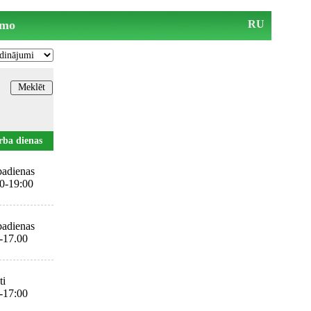
mo
RU
rba dienas
adienas
0-19:00
adienas
-17.00
ti
-17:00