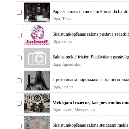
Paplašināmies un aicinām komandā bārddzin
Rīga, Teika
Skaistumkopšanas salons piedāvā sadarbību
vieta
Rīga, centrs
Salons meklē frizieri Piedāvājam pastāvīg
Rīga, Āgenskalns
Приглашаем парикмахера на нескольк
преображать людей,
Rīga, Imanta
Meklējam frizierus, kas pievienotos mū
lokācijā
Rīgas rajons, Mārupes pag.
Skaistumkopšanas salons steidzami meklē pl