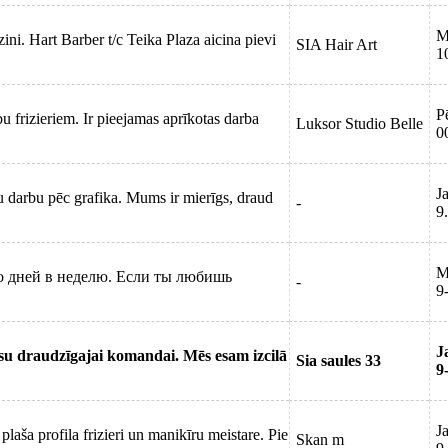
M
i. Hart Barber t/c Teika Plaza aicina pievi
SIA Hair Art
1
P
 frizieriem. Ir pieejamas aprīkotas darba
Luksor Studio Belle
0
J
u darbu pēc grafika. Mums ir mierīgs, draud
-
9
M
о дней в неделю. Если ты любишь
-
9
J
su draudzīgajai komandai. Mēs esam izcilā
Sia saules 33
9
J
aša profila frizieri un manikīru meistare. Pie
Skan m