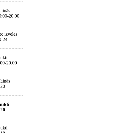
aiņās
0:00-20:00
ēc izvēles
0-24
aukti
.00-20.00
aiņās
-20
aukti
-20
aukti