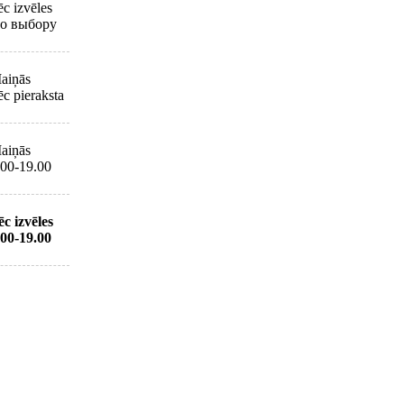
ēc izvēles
о выбору
aiņās
ēc pieraksta
aiņās
.00-19.00
ēc izvēles
.00-19.00