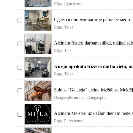
Rīga, Iļģuciems
Сдаётся оборудованное рабочее место 
салоне на цент
Rīga, Teika
Aicinām frizieri darbam stilīgā, mājīgā sal
Rīga, Teika
Izīrēju aprīkotu friziera darba vietu, 
Rīga, Teika
Salons “Galateja” aicina frizētājus. Meklē
Daugavpils un raj., Daugavpils
Aicinām Meistari uz dažām dienām nedēļā
Rīga, Purvciems