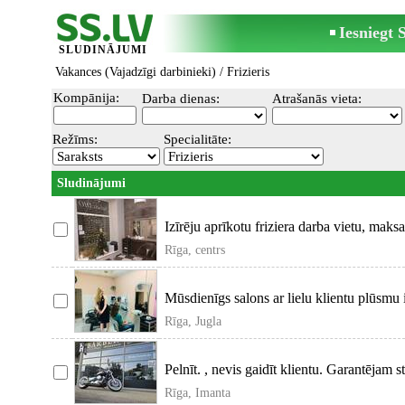
Iesniegt
SLUDINĀJUMI
Vakances (Vajadzīgi darbinieki)
/
Frizieris
Kompānija:
Darba dienas:
Atrašanās vieta:
Režīms:
Specialitāte:
Sludinājumi
Izīrēju aprīkotu friziera darba vietu, mak
Rīga, centrs
Mūsdienīgs salons ar lielu klientu plūsmu i
Rīga, Jugla
Pelnīt. , nevis gaidīt klientu. Garantējam 
Rīga, Imanta