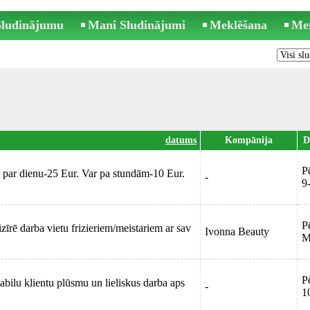
 Sludinājumu
Mani Sludinājumi
Meklēšana
Me
datums
Kompānija
D
P
sa par dienu-25 Eur. Var pa stundām-10 Eur.
-
9
P
zīrē darba vietu frizieriem/meistariem ar sav
Ivonna Beauty
M
P
stabilu klientu plūsmu un lieliskus darba aps
-
1