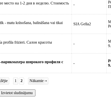
P
ее место на 1-2 дня в неделю. Стоимость
-
П
M
tīk - matu krāsošana, balināšana vai tikai
SIA Gella2
P
M
a profila frizieri. Салон красоты
-
9
P
-парикмахера широкого профиля с
-
9
šējie
1
2
Nākamie