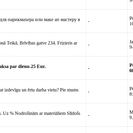
9
P
для парикмахера или маке ап мастеру в
-
1
J
onā Teikā, Brīvības gatve 234. Frizieris ar
-
9
P
maksa par dienu-25 Eur.
-
0
P
jat izdevīgu un ērtu darba vietu? Pie mums
-
8
M
. Uz % Nodrošinām ar materiāliem Slīdošs
-
9