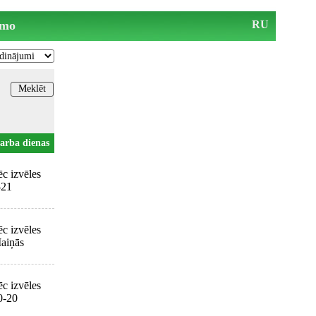
mo
RU
arba dienas
ēc izvēles
-21
ēc izvēles
aiņās
ēc izvēles
0-20