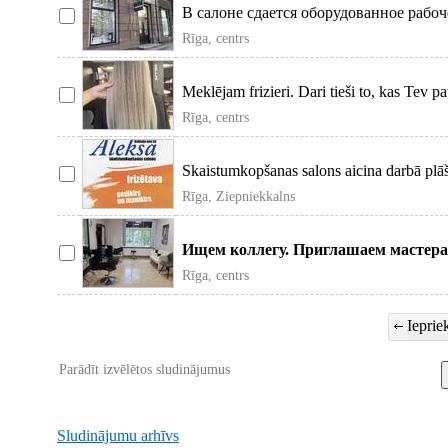
В салоне сдается оборудованное рабоч
аренды зав
Rīga, centrs
Meklējam frizieri. Dari tieši to, kas Tev pa
Rīga, centrs
Skaistumkopšanas salons aicina darbā plāš
приглашает на
Rīga, Ziepniekkalns
Ищем коллегу. Приглашаем мастера
опытом работы. Салон раб
Rīga, centrs
Iepriek
Parādīt izvēlētos sludinājumus
Sludinājumu arhīvs