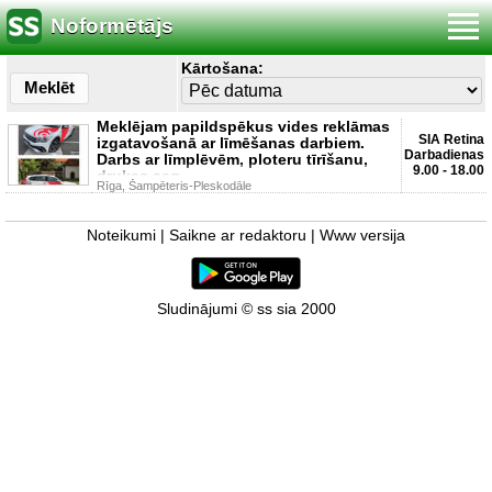
Noformētājs
Kārtošana:
Meklēt
Meklējam papildspēkus vides reklāmas
SIA Retina
izgatavošanā ar līmēšanas darbiem.
Darbadienas
Darbs ar līmplēvēm, ploteru tīrīšanu,
9.00 - 18.00
drukas sag
Rīga, Šampēteris-Pleskodāle
Noteikumi
|
Saikne ar redaktoru
|
Www versija
Sludinājumi © ss sia 2000