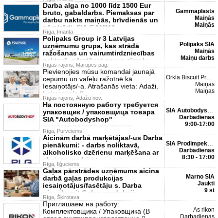
Darba alga no 1000 līdz 1500 Eur
Gammaplasts
bruto, gabaldarbs. Piemaksas par
Maiņās
darbu nakts maiņās, brīvdienās un
Maiņās
pārstrādi. SIA GAMMA
Rīga, Imanta
Polipaks Group ir 3 Latvijas
Polipaks SIA
uzņēmumu grupa, kas strādā
Maiņās
ražošanas un vairumtirdzniecības
Maiņu darbs
sektorā, pārstāvot savus zīmolu
Rīgas rajons, Mārupes pag.
Pievienojies mūsu komandai jaunajā
Orkla Biscuit Productio...
cepumu un vafeļu ražotnē kā
Maiņās
Iesaiņotājs/-a. Atrašanās vieta: Ādaži,
Maiņas
Laimas iela 8
Rīgas rajons, Ādažu nov.
На постоянную работу требуется
SIA Autobodyshop
упаковщик / упаковщица товара
Darbadienas
SIA "Autobodyshop"
9:00-17:00
международная компания,
Rīga, Purvciems
занимающаяся то
Aicinām darbā marķētājas/-us Darba
SIA Prodimpekss Loģisti...
pienākumi: - darbs noliktavā,
Darbadienas
alkoholisko dzērienu marķēšana ar
8:30 - 17:00
akcīzes markām;
Rīga, Iļģuciems
Gaļas pārstrādes uzņēmums aicina
Marno SIA
darbā gaļas produkcijas
Jaukti
iesaiņotājus/fasētāju s. Darba
9 st
pienākumi: Gaļas produkcija
Rīga, Šķirotava
Приглашаем на работу:
As rikon
Комплектовщика / Упаковщика (В
Darbadienas