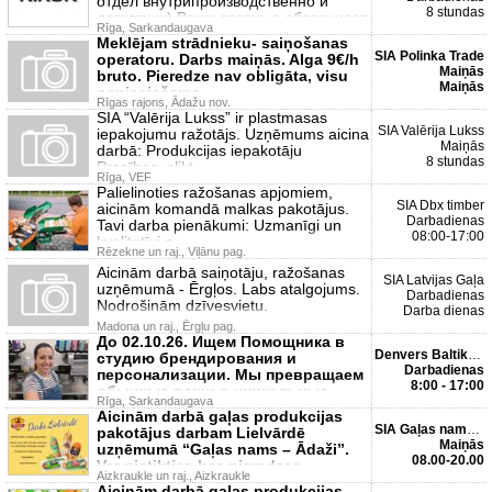
отдел внутрипроизводственно й
8 stundas
логистики) Ваши главные обязанност
Rīga, Sarkandaugava
Meklējam strādnieku- saiņošanas
SIA Polinka Trade
operatoru. Darbs maiņās. Alga 9€/h
Maiņās
bruto. Pieredze nav obligāta, visu
Maiņās
nepieciešamo
Rīgas rajons, Ādažu nov.
SIA “Valērija Lukss” ir plastmasas
SIA Valērija Lukss
iepakojumu ražotājs. Uzņēmums aicina
Maiņās
darbā: Produkcijas iepakotāju
8 stundas
Prasības: slikt
Rīga, VEF
Palielinoties ražošanas apjomiem,
SIA Dbx timber
aicinām komandā malkas pakotājus.
Darbadienas
Tavi darba pienākumi: Uzmanīgi un
08:00-17:00
kvalitatīvi p
Rēzekne un raj., Viļānu pag.
Aicinām darbā saiņotāju, ražošanas
SIA Latvijas Gaļa
uzņēmumā - Ērgļos. Labs atalgojums.
Darbadienas
Nodrošinām dzīvesvietu.
Darba dienas
Madona un raj., Ērgļu pag.
До 02.10.26. Ищем Помощника в
Denvers Baltika Ltd
студию брендирования и
Darbadienas
персонализации. Мы превращаем
8:00 - 17:00
обычные вещи в уникальные
Rīga, Sarkandaugava
подарки
Aicinām darbā gaļas produkcijas
SIA Gaļas nams Ādaži
pakotājus darbam Lielvārdē
Maiņās
uzņēmumā “Gaļas nams – Ādaži”.
08.00-20.00
Var pietikties bez pieredzes
Aizkraukle un raj., Aizkraukle
Aicinām darbā gaļas produkcijas