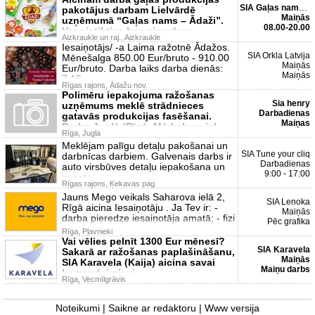
SIA Gaļas nams Ādaži
pakotājus darbam Lielvārdē
Maiņās
uzņēmumā “Gaļas nams – Ādaži”.
08.00-20.00
Var pietikties bez pieredzes
Aizkraukle un raj., Aizkraukle
Iesaiņotājs/ -a Laima ražotnē Ādažos.
SIA Orkla Latvija
Mēnešalga 850.00 Eur/bruto - 910.00
Maiņās
Eur/bruto. Darba laiks darba dienās:
Maiņās
7:15
Rīgas rajons, Ādažu nov.
Polimēru iepakojuma ražošanas
Sia henry
uzņēmums meklē strādnieces
Darbadienas
gatavās produkcijas fasēšanai.
Maiņas
Darbs Juglā (Rīgā, Mārkalnes iel
Rīga, Jugla
Meklējam palīgu detaļu pakošanai un
SIA Tune your cliq
darbnīcas darbiem. Galvenais darbs ir
Darbadienas
auto virsbūves detaļu iepakošana un
9:00 - 17:00
sagata
Rīgas rajons, Ķekavas pag.
Jauns Mego veikals Saharova ielā 2,
SIA Lenoka
Rīgā aicina Iesaiņotāju . Ja Tev ir: -
Maiņās
darba pieredze iesaiņotāja amatā; - fizi
Pēc grafika
Rīga, Pļavnieki
Vai vēlies pelnīt 1300 Eur mēnesī?
SIA Karavela
Sakarā ar ražošanas paplašināšanu,
Maiņās
SIA Karavela (Kaija) aicina savai
Maiņu darbs
komandai pievi
Rīga, Vecmīlgrāvis
Noteikumi
|
Saikne ar redaktoru
|
Www versija