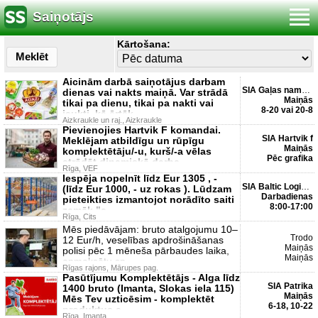
Saiņotājs
Kārtošana:
Meklēt
Aicinām darbā saiņotājus darbam
SIA Gaļas nams Ādaži
dienas vai nakts maiņā. Var strādā
Maiņās
tikai pa dienu, tikai pa nakti vai
8-20 vai 20-8
jaukti, kā ērtāk.
Aizkraukle un raj., Aizkraukle
Pievienojies Hartvik F komandai.
SIA Hartvik f
Meklējam atbildīgu un rūpīgu
Maiņās
komplektētāju/-u, kurš/-a vēlas
Pēc grafika
strādāt dinamiskā darba
Rīga, VEF
Iespēja nopelnīt līdz Eur 1305 , -
SIA Baltic Logistic Sol...
(līdz Eur 1000, - uz rokas ). Lūdzam
Darbadienas
pieteikties izmantojot norādīto saiti
8:00-17:00
zemāk "a
Rīga, Cits
Mēs piedāvājam: bruto atalgojumu 10–
Trodo
12 Eur/h, veselības apdrošināšanas
Maiņās
polisi pēc 1 mēneša pārbaudes laika,
Maiņās
apmaksātu sp
Rīgas rajons, Mārupes pag.
Pasūtījumu Komplektētājs - Alga līdz
SIA Patrika
1400 bruto (Imanta, Slokas iela 115)
Maiņās
Mēs Tev uzticēsim - komplektēt
6-18, 10-22
produktus a
Rīga, Imanta