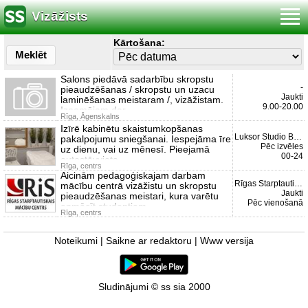
Vizāžists
Kārtošana:
Meklēt
Salons piedāvā sadarbību skropstu
-
pieaudzēšanas / skropstu un uzacu
Jaukti
laminēšanas meistaram /, vizāžistam.
9.00-20.00
Iznomājam dar
Rīga, Āgenskalns
Izīrē kabinētu skaistumkopšanas
Luksor Studio Belle
pakalpojumu sniegšanai. Iespejāma īre
Pēc izvēles
uz dienu, vai uz mēnesī. Pieejamā
00-24
autostāvvieta.
Rīga, centrs
Aicinām pedagoģiskajam darbam
Rīgas Starptautiskais m...
mācību centrā vizāžistu un skropstu
Jaukti
pieaudzēšanas meistari, kura varētu
Pēc vienošanā
apmācīt studentiem
Rīga, centrs
Noteikumi
|
Saikne ar redaktoru
|
Www versija
Sludinājumi © ss sia 2000