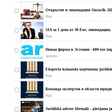
Открытие и ликвидация Sia/as/ik. 
корпоративному праву: -
Rīga
SIA за 1 день от 30 Eur, ликвидация
по любым бизнес вопр
Rīga
Новая фирма в Эстонии - 600 eur (юр
год, далее 250 e
Igaunija
Ekspertu komanda uzņēmumu juridisk
Piedāvājam pilnu korpo
Rīga
Команда экспертов в области юридич
Открываем предприятия: З
Rīga
Juridiskā adrese Jūrmalā – pieejama ja