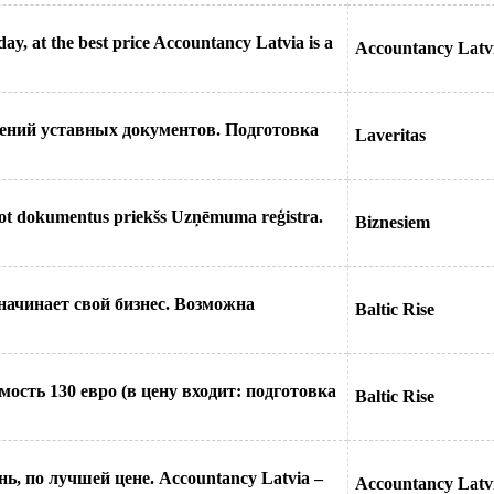
day, at the best price Accountancy Latvia is a
Accountancy Latv
нений уставных документов. Подготовка
Laveritas
vot dokumentus priekšs Uzņēmuma reģistra.
Biznesiem
начинает свой бизнес. Возможна
Baltic Rise
ость 130 евро (в цену входит: подготовка
Baltic Rise
нь, по лучшей цене. Accountancy Latvia –
Accountancy Latv