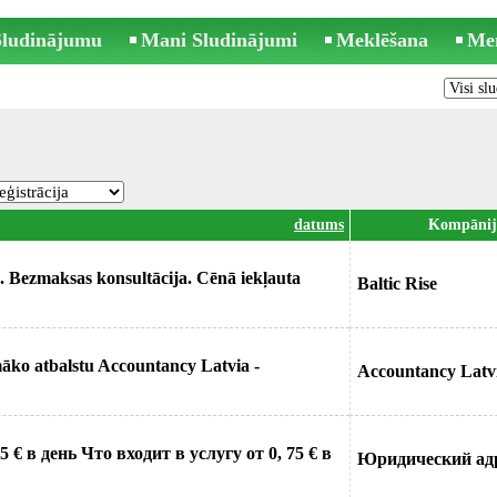
 Sludinājumu
Mani Sludinājumi
Meklēšana
Me
datums
Kompānij
€. Bezmaksas konsultācija. Cēnā iekļauta
Baltic Rise
pmāko atbalstu Accountancy Latvia -
Accountancy Latv
€ в день Что входит в услугу от 0, 75 € в
Юридический ад