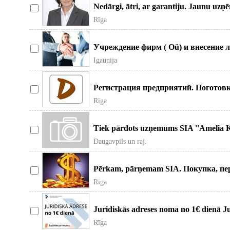
Nedārgi, ātri, ar garantiju. Jaunu u
(Sia, mazkapi
Rīga
Учреждение фирм ( Oü) и внесение 
готовые фирмы ( простые и с
Igaunija
Регистрация предприятий. Поготовк
IK от 15 Eur, изменен
Rīga
Tiek pārdots uzņemums SIA ''Amelia 
2013.gadā Visa gr
Daugavpils un raj.
Pērkam, pārņemam SIA. Покупка, пер
bez. Latvijā, Lietuvā,
Rīga
Juridiskās adreses noma no 1€ dienā Ju
– ātri,
Rīga