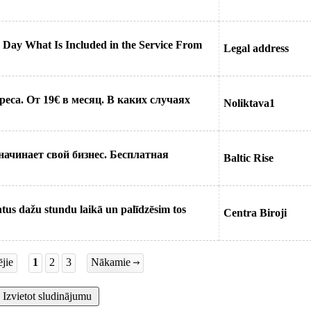
r Day What Is Included in the Service From
Legal address
еса. От 19€ в месяц. В каких случаях
Noliktava1
начинает свой бизнес. Бесплатная
Baltic Rise
tus dažu stundu laikā un palīdzēsim tos
Centra Biroji
jie
1
2
3
Nākamie