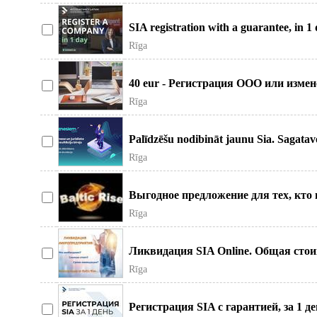
SIA registration with a guarantee, in 1 
profes
Rīga
40 eur - Регистрация ООО или изме
полного пакета докуме
Rīga
Palīdzēšu nodibināt jaunu Sia. Sagata
Помогу создать
Rīga
Выгодное предложение для тех, кто 
дистанционная подготовка и
Rīga
Ликвидация SIA Online. Общая стоим
документов и гос.
Rīga
Регистрация SIA с гарантией, за 1 де