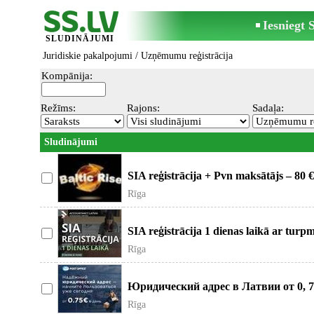
Iesniegt
SLUDINĀJUMI
Juridiskie pakalpojumi
/ Uzņēmumu reģistrācija
Kompānija:
Režīms:
Rajons:
Sadaļa:
Sludinājumi
SIA reģistrācija + Pvn maksātājs – 80 
dokumentu sag
Rīga
SIA reģistrācija 1 dienas laikā ar tur
profesionāls un uzt
Rīga
Юридический адрес в Латвии от 0, 75 
день - юриди
Rīga