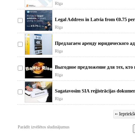
профессиональны
Rīga
Legal Address in Latvia from €0.75 pe
€0.75 per
Rīga
Предлагаем аренду юридического адр
может понадобится юри
Rīga
Выгодное предложение для тех, кто 
юридическая консультация. Пре
Rīga
Sagatavosim SIA reģistrācijas dokumen
iesniegt Uzņēmumu R
Rīga
Iepriekšē
Parādīt izvēlētos sludinājumus