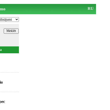
mo
RU
a
ia
рес