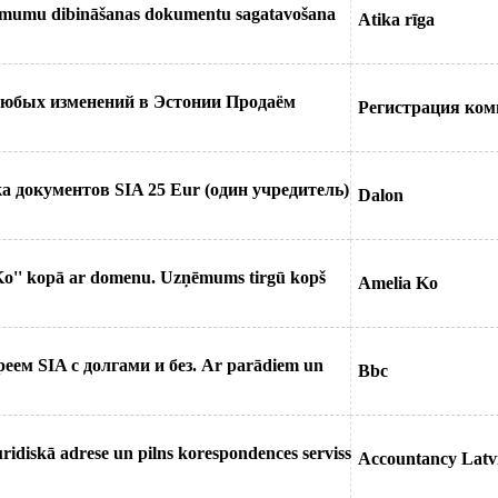
zņēmumu dibināšanas dokumentu sagatavošana
Atika rīga
любых изменений в Эстонии Продаём
Регистрация комп
а документов SIA 25 Eur (один учредитель)
Dalon
Ko'' kopā ar domenu. Uzņēmums tirgū kopš
Amelia Ko
еем SIA c долгами и без. Ar parādiem un
Bbc
ridiskā adrese un pilns korespondences serviss
Accountancy Latv