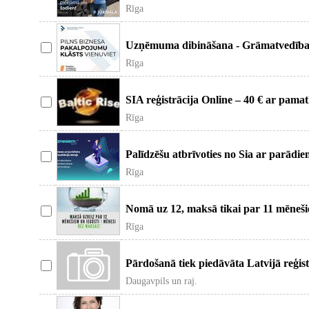
juridiskā adres
Rīga
Uzņēmuma dibināšana - Grāmatvedība -
visaptveroši grāma
Rīga
SIA reģistrācija Online – 40 € ar pama
Jūs varat pa
Rīga
Palīdzēšu atbrīvoties no Sia ar parād
от SIA с долг
Rīga
Nomā uz 12, maksā tikai par 11 mēnešie
gada. Kā
Rīga
Pārdošanā tiek piedāvāta Latvijā reģis
dibināta 2012. ga
Daugavpils un raj.