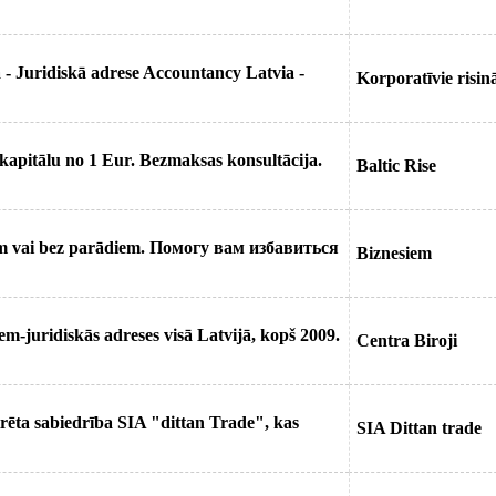
 Juridiskā adrese Accountancy Latvia -
Korporatīvie risin
tkapitālu no 1 Eur. Bezmaksas konsultācija.
Baltic Rise
iem vai bez parādiem. Помогу вам избавиться
Biznesiem
m-juridiskās adreses visā Latvijā, kopš 2009.
Centra Biroji
trēta sabiedrība SIA "dittan Trade", kas
SIA Dittan trade