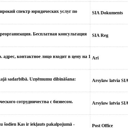
Широкий спектр юридических услуг по
SIA Dokuments
, реорганизация. Бесплатная консультация
SIA Reg
. адрес, контактное лицо входит в цену на 1
Ari
ajā sadarbībā. Uzņēmumu dibināšana:
Arsylaw latvia SI
еского сотрудничества с бизнесом.
Arsylaw latvia SI
u šodien Kas ir iekļauts pakalpojumā -
Post Office