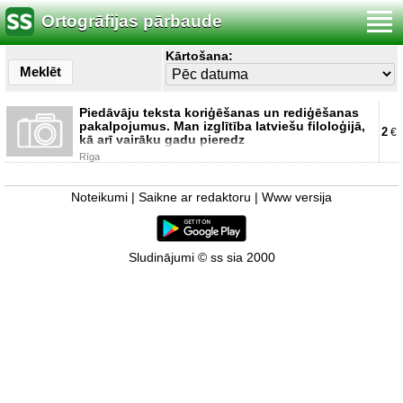
Ortogrāfijas pārbaude
Kārtošana:
Meklēt
Piedāvāju teksta koriģēšanas un rediģēšanas
pakalpojumus. Man izglītība latviešu filoloģijā,
2
€
kā arī vairāku gadu pieredz
Rīga
Noteikumi
|
Saikne ar redaktoru
|
Www versija
Sludinājumi © ss sia 2000